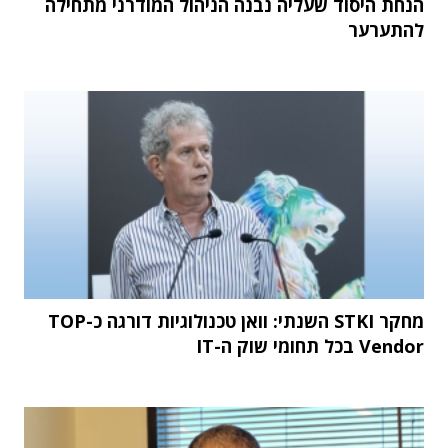
הנחת היסוד שעליה נבנה הניהול המודרני מתחילה
להתערער
מחקר STKI השנתי: וואן טכנולוגיות דורגה כ-TOP
Vendor בכל תחומי שוק ה-IT