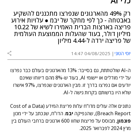
כלי AI
רק 49% מהארגונים שנפרצו מתכננים להשקיע
באבטחה - כך לפי מחקר של יבמ ● עלויות אירוע
פריצה בארצות הברית האמירו לשיא של 10.22
מיליון דולר, בעוד שהעלות הממוצעת העולמית
של פריצה ירדה ל-4.44 מיליון
יוסי הטוני
04/08/2025 14:47
ה-AI שולטתתת, גם בסייבר: 13% מהארגונים בעולם כבר נפרצו
על ידי מודלים או יישומי AI, בעוד ש-8% מהם דיווחו שאינם
יודעים אם נפרצו בדרך זו. מבין הארגונים שנפרצו, 97% אישרו
שלא היו ברשותם בקרות גישה ל-AI.
נתונים אלה עולים מדו"ח עלות פריצת המידע (Cost of a Data
Breach Report), שהנפיקה
יבמ
. הדו"ח, שנכתב על ידי מכון
פונמון
, מבוסס על פריצות שחוו 600 ארגונים ברחבי העולם בין
מרץ 2024 לפברואר 2025.