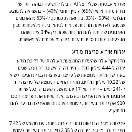
אירועי אבטחה שכללו צל AI הובילו לחשיפה גבוהה יותר של
מידע מזהה אישי (65%) וקניין רוחני (40%) – בהשוואה לממוצע
הגלובלי (53% ו-33%, בהתאמה). כמו כן, ל-63% מהארגונים
שנפגעו לא הייתה מדיניות פנימית לניהול בינה מלאכותית. מבין
הארגונים שהייתה להם מדיניות שכזו, רק 34% ציינו שהם
מבצעים ביקורות סדירות עבור בינה מלאכותית לא מאושרת.
עלות אירוע פריצת מידע
מהמחקר עולה שהעלות הממוצעת העולמית של דליפת מידע
ירדה ל-4.44 מיליון דולר – הירידה הראשונה זה חמש שנים,
בעוד שהעלות הממוצעת של פריצה בארצות הברית הגיעה לשיא
של 10.22 מיליון דולרים. מחזור החיים הממוצע של פריצה ירד
ל-241 ימים – ירידה של 17 יום מהשנה שעברה, ככל שיותר
ארגונים זיהו את הפריצה בעצמם. אלה שזיהו את הפריצה חסכו
900 אלף דולר בעלויות, לעומת הארגונים שהפריצה נודעה להם
מהתוקף.
פריצות במגזר הבריאות נותרו היקרות ביותר, עם ממוצע של 7.42
מיליון דולר. מדובר בירידה של 2.35 מיליון דולר בעלויות לעומת