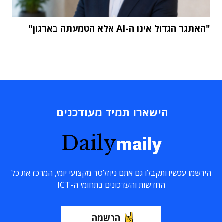
"האתגר הגדול אינו ה-AI אלא הטמעתה בארגון"
הישארו תמיד מעודכנים
Daily
maily
הירשמו עכשיו ותקבלו גם אתם ניוזלטר מקצועי יומי, המרכז את כל
החדשות והעדכונים בתחומי ה-ICT
הרשמה