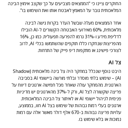
החוקרים ציינו כי "הממצאים מצביעים על כך שקצב אימוץ הבינה
המלאכותית גובר על המאמץ לאבטח אותו ואת השימוש בו".
אחד הממצאים מעלה שבשל העדר בקרות גישה לבינה
מלאכותית, 60% מאירועי האבטחה הקשורים ל-AI הובילו
לדליפת מידע ו-31% גרמו להפרעה תפעולית. כמו כן, 16%
מהפריצות שנחקרו כללו תוקפים שהשתמשו בכלי AI, לרוב
לצורכי פישינג או מתקפות דיפ פייק של התחזות.
צל AI
היבט נוסף שנכלל במחקר היה צל בינה מלאכותית (Shadow
AI) – שימוש בלתי מוסדר ובלתי מורשה ביישומי AI בסביבה
הארגונית. מהמחקר עולה שאחד מכל חמישה ארגונים דיווח על
פריצה שקשורה לצל AI, ורק ל-37% מהארגונים יש מדיניות
פנימית לניהול יישומי AI או לאיתור צל הבינה המלאכותית.
ארגונים בעלי רמות גבוהות של שימוש בצל AI חוו, בממוצע,
עלויות פריצה גבוהות ב-670 אלף דולר מאשר אלה עם רמות
נמוכות או בלא שימוש בו.