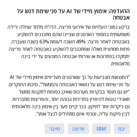
ההעדפה: אימוץ מיידי של AI על פני שימת דגש על
אבטחה
ברקע נתוני העלויות של אירועי פריצה, הדו"ח מלמד שחלה ירידה
משמעותית במספר הארגונים שציינו שהם מתכננים להשקיע
באבטחה לאחר פרצה: 49% השנה לעומת 63% בשנה שעברה.
פחות ממחצית מאלה שמתכננים להשקיע באבטחה לאחר פריצה
יתמקדו בפתרונות או שירותי אבטחה המונעים על ידי בינה
מלאכותית.
"התוצאות מצביעות על כך שארגונים מעדיפים אימוץ מיידי של AI
על פני שימת דגש על נושאי האבטחה והממשל", סיכמו החוקרים.
"יש גם חוסר בבקרות: מערכות שאינן כפופות לתקנות ממשל
תאגידי נוטות להיפרץ בתדירות גבוהה יותר, והפריצות מתבררות
גם כיקרות יותר לתיקון. כבר קיים פער בין אימוץ בינה מלאכותית
לבין פיקוח עליה, וגורמי איום מתחילים לנצל אותו".
יבמ
IBM
פריצה
סייבר