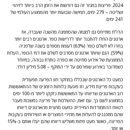
2024. פריצות במגזר זה גם דורשות את הזמן הרב ביותר לזיהוי
ושליטה – 279 ימים, חמישה שבועות יותר מהממוצע העולמי של
241 ימים.
הדו"ח מתייחס גם למגמה שהסתמנה מהשנה שעברה, אז
ארגונים החלו להתנגד יותר לדרישות כופר. ארגונים רבים יותר
בחרו לא לשלם כופר (63%) לעומת מספרם בשנה שלפניה
(59%). הגם שיותר ארגונים מסרבים לשלם את דמי הכופר, העלות
הממוצעת של אירוע סחיטה או כופרה נותרת גבוהה, במיוחד
כשמדובר באירוע שפורסם על ידי התוקף – 5.08 מיליון דולר.
כמעט כל הארגונים שנכללו במחקר חוו הפרעה תפעולית
בעקבות פריצת מידע, וזו פוגעת בלוחות הזמנים של ההתאוששות.
רוב הארגונים שדיווחו על התאוששות נזקקו ליותר מ-100 ימים
בממוצע לשם כך. עם זאת, ההשלכות של פריצה נמשכות מעבר
לטווח ההתמודדות המיידית: כמעט מחצית מהארגונים דיווחו
שהם מתכננים להעלות את מחירי המוצרים או השירותים בעקבות
הפריצה, כאשר מעט פחות משליש דיווחו שהם יעלו אותם ב-15%
או יותר.