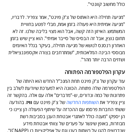
כולל מחשוב קוונטי".
"מניעה תחילה היא האתוס של צ'ק פוינט", אמר צפריר. לדבריו,
"מניעה אמיתית היא פעולה בזמן אמת, מבלי לפגוע בחוויית
המשתמש. האיזון הזה קשה, אבל הוא מצוי בליבה שלנו. זה לא
תחום נוצץ, אבל זה הבסיס של סייבר אמיתי". הוא ציין שיש בזמן
האחרון רנסנס לנושא של מניעה תחילה, בעיקר בגלל האיומים
מבוססי הבינה המלאכותית, "שמתרחבים בצורה אקספוננציאלית
ושזזים הרבה יותר מהר".
עקרון הפלטפורמה הפתוחה
עוד עקרון של צ'ק פוינט תחת המנכ"ל החדש הוא היותה של
הפלטפורמה שלה פתוחה. הכוונה היא למערכת שיודעת לשלב בין
פתרונות של כמה ונדורים, ש-"מדברים" אלה עם אלה. בהקשר זה
ציין צפריר את
השותפות החדשה
של צ'ק פוינט עם
וויז
. בהודעה
ששתי החברות פרסמו עם ההכרזה על שיתוף הפעולה הן ציינו כי
הן יספקו "מענה כולל לאתגרי אבטחת הענן בסביבות רשת
מבוזרות, באופן שיגשר על פערים של צוותי אבטחת מידע
שנדרשים להגן על רשתות בענן וגם על אפליקציות בו (CNAPP)".