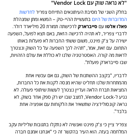
"לא נראה שוק עם Vendor Lock"
בחלק השני של מסיבת העיתונאים התייחס צפריר
לחדשות
המדוברות של היום
בתעשיית ההיי-טק – המשא ומתן שמנהלת
פאלו אלטו
עם
סייברארק
לרכישתה תמורת 20 מיליארד דולר.
לדברי צפריר, לא תהיה לרכישה הזאת, באם תצא לפועל, השפעה
ישירה על צ'ק פוינט, משום ששתי החברות לא פועלות באותו
התחום. עם זאת, אמר, "תהיה לכך השפעה על כל השוק ונצטרך
לראות מה קורה. האסטרטגיה שלנו לא כוללת את עולם הזהויות,
שבו סייברארק פועלת".
לדבריו, "בקצב ההשתנות של השוק, גם אם עכשיו אחת
מהמתחרות שלנו תחליט שהיא מנסה לקנות את כל החברות,
המציאות תברח הלאה ועדיין נצטרך לעשות שיתופי פעולה. לא
נגיע ל-Vendor Lock, למצב שבו יש רק ספק אחד בשוק. לא
נראה קונסולידציה שתשאיר את הלקוחות עם אופציה אחת
בלבד".
צפריר ציין כי צ'ק פוינט ואנשיה לא נתקלו בתגובות שליליות עקב
המלחמה בעזה. הוא העיר בהקשר זה כי "אנחנו אמנם חברה