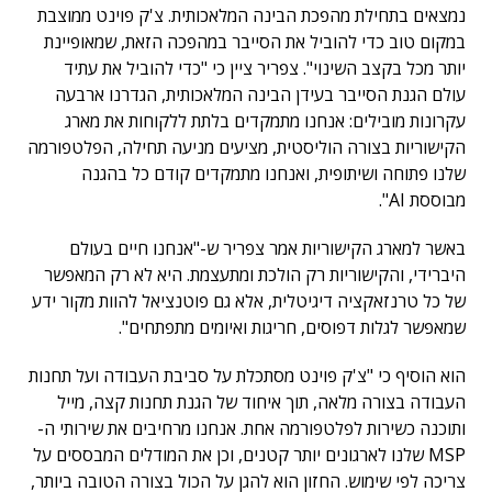
נמצאים בתחילת מהפכת הבינה המלאכותית. צ'ק פוינט ממוצבת
במקום טוב כדי להוביל את הסייבר במהפכה הזאת, שמאופיינת
יותר מכל בקצב השינוי". צפריר ציין כי "כדי להוביל את עתיד
עולם הגנת הסייבר בעידן הבינה המלאכותית, הגדרנו ארבעה
עקרונות מובילים: אנחנו מתמקדים בלתת ללקוחות את מארג
הקישוריות בצורה הוליסטית, מציעים מניעה תחילה, הפלטפורמה
שלנו פתוחה ושיתופית, ואנחנו מתמקדים קודם כל בהגנה
מבוססת AI".
באשר למארג הקישוריות אמר צפריר ש-"אנחנו חיים בעולם
היברידי, והקישוריות רק הולכת ומתעצמת. היא לא רק המאפשר
של כל טרנזאקציה דיגיטלית, אלא גם פוטנציאל להוות מקור ידע
שמאפשר לגלות דפוסים, חריגות ואיומים מתפתחים".
הוא הוסיף כי "צ'ק פוינט מסתכלת על סביבת העבודה ועל תחנות
העבודה בצורה מלאה, תוך איחוד של הגנת תחנות קצה, מייל
ותוכנה כשירות לפלטפורמה אחת. אנחנו מרחיבים את שירותי ה-
MSP שלנו לארגונים יותר קטנים, וכן את המודלים המבססים על
צריכה לפי שימוש. החזון הוא להגן על הכול בצורה הטובה ביותר,