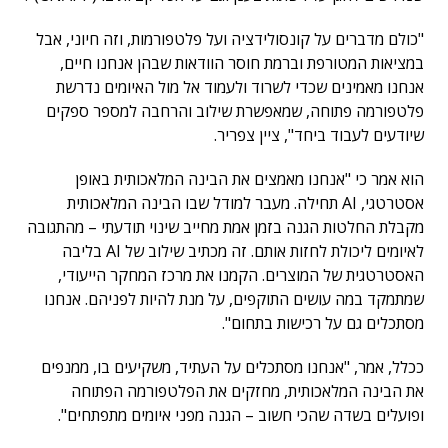
"כולם מדברים על קונסולידציה ועל פלטפורמות, וזה חיוני, אבל
במציאות המטורפת וברמת חוסר הוודאות שבהן אנחנו חיים,
אנחנו מאמינים שכדי לשרוד ולעמוד אל מול האיומים נדרשת
פלטפורמה פתוחה, שמאפשרת שילוב והרחבה למספר ספקים
שיודעים לעבוד ביחד", ציין צפריר.
הוא אמר כי "אנחנו מאמצים את הבינה המלאכותית באופן
אסטרטגי, AI תחילה. מעבר למודל שבו הבינה המלאכותית
מקבלת החלטות הגנה בזמן אמת מחייב שינוי תודעתי – מהתגובה
לאיומים ליכולת לחזות אותם. זה מכתיב שילוב של AI בליבה
האסטרטגית של המוצרים. הקמנו את מרכז המחקר הייעודי,
שמתמקד במה עושים התוקפים, על מנת להיות לפניהם. אנחנו
מסתכלים גם על רכישות בתחום".
ככלל, אמר, "אנחנו מסתכלים על העתיד, משקיעים בו, ממנפים
את הבינה המלאכותית, מחזקים את הפלטפורמה הפתוחה
ופועלים בשדה שהכי חשוב – הגנה מפני איומים מתפתחים".