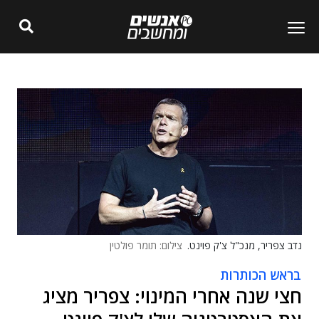
נדב צפריר, מנכ"ל צ'ק פוינט.
צילום: תומר פולטין
בראש הכותרות
חצי שנה אחרי המינוי: צפריר מציג