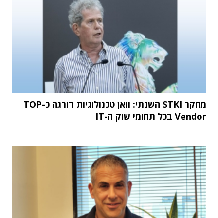
מחקר STKI השנתי: וואן טכנולוגיות דורגה כ-TOP
Vendor בכל תחומי שוק ה-IT