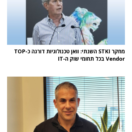
מחקר STKI השנתי: וואן טכנולוגיות דורגה כ-TOP
Vendor בכל תחומי שוק ה-IT