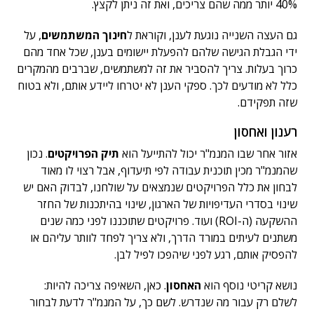
40% יותר ממה שהם צריכים, ואת זה ניתן לקצץ.
גם העצה השנייה נוגעת לענן, וקוראת ל
חינוך המשתמשים
, על
ידי הגבלת הגישה שלהם להפעלת יישומים בענן, שכל אחד מהם
כרוך בעלות. צריך להסביר את זה למשתמשים, שברבים מהמקרים
כלל לא מודעים לכך. ספקי הענן לא יטרחו ליידע אותם, ולא בטוח
שזה תפקידם.
רענון ואחסון
אזור אחר שבו המנמ"ר יכול להתייעל הוא
תיק הפרויקטים
. נכון
שהמנמ"ר מכין תוכנית עבודה לפי תיעדוף, אבל רצוי לו מאוד
לבחון את כלל הפרויקטים שנמצאים על שולחנו, לבדוק האם יש
שינוי בסדרי העדיפויות של הארגון, שינוי בהיתכנות של החזר
ההשקעה (ה-ROI) ועוד. פרויקטים שתוכננו לפני כמה שנים
משתנים לעיתים במורד הדרך, ולא צריך לפחד לוותר עליהם או
להפסיק אותם, רגע לפני שיהפכו לפיל לבן.
נושא קריטי נוסף הוא
האחסון
. כאן, השאיפה צריכה להיות:
לשלם רק עבור מה שנדרש. לשם כך, על המנמ"ר לדעת לבחור