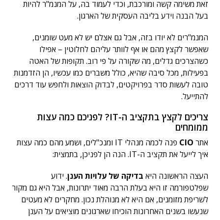
זאת משימה קשה ומורכבת, וכדי לעמוד בה, על המנמ"ר להיות
בעל הבנה וידע בליבה העסקית של הארגון.
המנמ"רים לא יודו בזה, אבל גם אצלם יש לא מעט שומנים,
שאפשר לקצץ מהם או אף לוותר עליהם לחלוטין – אפילו
כשהצרכים גדלים, מה שקורה על פי רוב. תקופות של האטה
בפעילות, מכל סיבה שהיא, כולל משברים כמו עכשיו, הן הזדמנות
טובה לעשות סדר בפרויקטים, לבדוק הוצאות ולחפש עוד דרכים
להתייעל.
צריכים לקצץ בתקציב ה-IT? לפניכם כמה עצות
ממומחים
אתר
CIO
פנה לכמה מנהלי IT ומנכ"לים, ושמע מהם כמה עצות
איך לייעל את תקציב ה-IT. הנה הן לפניכן, בתמצית:
העצה הראשונה היא
בדיקה של עלויות הענן
. ידוע
שפלטפורמה זו היא בעלת הרבה מאוד יתרונות, אבל היא גם מקור
לשריפת מזומנים, אם היא לא מנוהלת נכון. מחקרים לא מעטים
שנעשו בשנים האחרונות הוכיחו שארגונים מוציאים על הענן