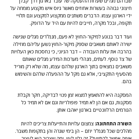
שבו הם מגלים שעלות ההעסקה של עובד בארגון דרך קבלן
חיצוני גבוהה בעשרות אחוזים מאשר גיוס איש מקצוע מומחה על
ידי הארגון עצמו. הדברים משתנים ממקצוע למקצוע וגם תלויי
תקופה, ובכל מקרה, חייבים להיות עם היד על הדופק.
ועוד דבר בנוגע למיקור-החוץ: לא פעם, מנמ"רים מגלים שגישה
ישירה לאותם משאבים שספק מיקור-החוץ נשען עליהם מוזילה
בהרבה את עלות העבודה – דבר הגיוני, כי נחסכות כאן העלויות
של צד נוסף. לעתים, מנהלי מערכות המידע מגלים שאותם
משאבים נמצאים בתוך הארגון שלהם עצמו, מה שלא רק מוריד
מהסעיף התקציבי, אלא גם מקל על ההפעלה שלהם והשימוש
בהם.
המסקנה היא להתאמץ למצוא זמן פנוי לבדיקה, חקר וקבלת
מסקנות, גם אם הן לא תמיד פופולריות וגם אם לא תמיד כל
הגורמים הרלוונטיים בארגון יאהבו אותן.
השורה התחתונה:
צמצום עלויות והתייעלות צריכים להיות
מהלכים שכל מנמ"ר יוזם – הן בימי שגרה והן בתקופות משבר.
איפה אפשר להתייעל? זה גלוי לעין, ומה שצריך הוא לעצור