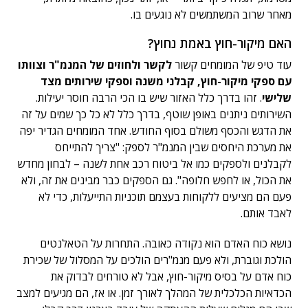
מאחר שרוב המשתמשים לא נוגעים בו.
האם מיקור-חוץ באמת נחוץ?
עוד טיפ של המומחים קשור
לקשר ולחוזים של המנמ"ר וצוותו
עם ספקי מיקור-חוץ, קבלני משנה וספקי שירותים מצד
שלישי
. זהו בדרך כלל האזור שיש בו הכי הרבה חוסר יעילות.
השירותים ניתנים באופן שוטף, בדרך כלל לא כל כך שמים על זה
את הדגש והכסף משולם בסוף החודש. אחד המומחים הגדיר יפה
את מערכת היחסים שבין המנמ"ר לספק: "צריך להתייחס
לקבלנים ולספקים כמו אל ביטוח רכב אחת לשנה – לבחון מחדש
את הכול, או לחפש חלופה". גם הספקים כבר מבינים את זה, ולא
פעם הם מציעים ללקוחות בעצמם תוכניות התייעלות, כדי לא
לאבד אותם.
נושא כוח האדם הוא נקודה כאובה. התחרות על הטאלנטים
הולכת וגוברת, ולא פעם מנמ"רים הולכים על המסלול של שכירת
כוח אדם על בסיס מיקור-חוץ, אבל לא טורחים לבדוק את
הכדאיות הכלכלית של המהלך לאורך זמן. או אז, הם מגיעים למצב