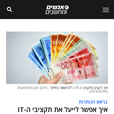
איך לקצץ בתקציב ה-IT ו-"להישאר בחיים".
צילום: ShutterStock
(אילוסטרציה)
בראש הכותרות
איך אפשר לייעל את תקציבי ה-IT