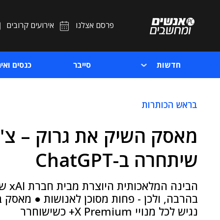
פרסם אצלנו
אירועים קרובים
חדשות
סייבר
כנסים ואיר
בראש הכותרות
שיתחרה ב-ChatGPT
הבינ
בהרבה, ולכן - פחות מסוכן לאנושות ● מאסק 
נגיש לכל מנויי X Premium+ כשישוחרר