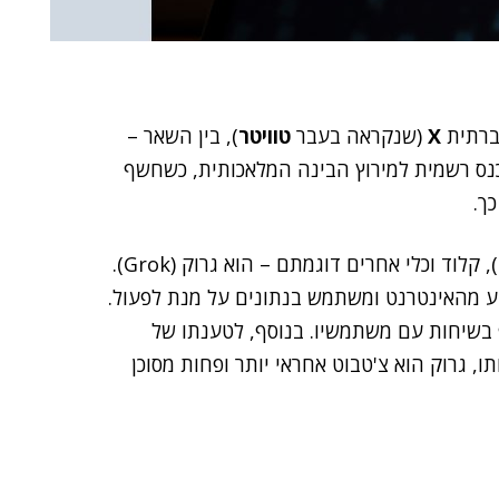
רתית
X
(שנקראה בעבר
טוויטר
), בין השאר –
כנס רשמית למירוץ הבינה המלאכותית, כשחשף
ך.
שמו של הצ'טבוט – שיתחרה ב-ChatGPT, בארד (Bard), קלוד וכלי אחרים דוגמתם – הוא גרוק (Grok).
דע מהאינטרנט ומשתמש בנתונים על מנת לפעול.
בשיחות עם משתמשיו. בנוסף, לטענתו של
 גרוק הוא צ'טבוט אחראי יותר ופחות מסוכן