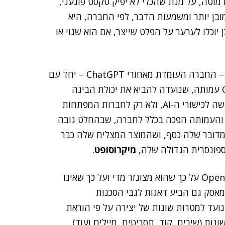
 מוטה, על מנת שהכלי לא יפיק טקסט פוגעני,
ובן יותר ומשמעות הדבר, לפי החברה, היא
יוכלו לערער על הפלט שייצר, אם הוא שגוי או
נזכיר כי בשנת 2015, מאסק היה אחד ממייסדי OpenAI – החברה העומדת מאחורי ChatGPT – יחד עם
. בתחילת דרכה הייתה OpenAI עמותה, שנועדה להביא את יכולת הבינה
המלאכותית לידי הציבור, ובכך לספק לכל מעוניין את הגישה לכישורי ה-AI, ולא רק לחברות המפתחות
לקוחותיהם. אלא שמאסק פרש מ-OpenAI בשנת 2018 והעמותה הפכה בכלל לחברה, שבהחלט גובה
ות המתקדמות של ChatGPT המאוד מדובר שלה כסף, ושהמוצר המצליח שלה כבר
ספונסרית הגדולה שלה,
מיקרוסופט
.
על כך שהוא מצונזר מדי ועל כך שאינו
סק גם הביע דאגות לגבי הסכנות
ה המלאכותית שנועד למטרות שונות של יצירה על פי הוראת
ות (שירים, קוד, תסריטים, מיילים ועוד)