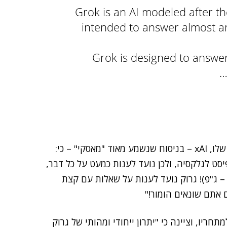
Grok is an AI modeled after th
intended to answer almost an
Grok is designed to answer
בהצהרה שלה אודות הכלי שהשיקה, כתבה חברת האם שלו, xAI – בניסוח שנשמע מאוד "מאסקי" – כי:
סט לגלקסיה, ולכן נועד לענות כמעט על כל דבר,
– ג"פ)! גרוק נועד לענות על שאלות עם קצת
 אתם שונאים הומור!"
יו, וציינה כי "יתרון ייחודי ומהותי של גרוק