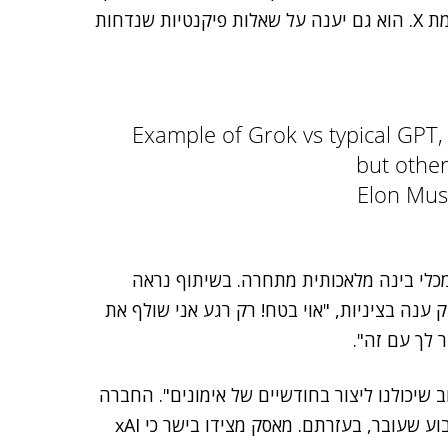
הוא שיש לו ידע בזמן אמת על העולם באמצעות פלטפורמת X. הוא גם יענה על שאלות פיקנטיות שנדחות
Example of Grok vs typical GPT,
but othe
כלי בינה מלאכותית מתחרה. בשיתוף נראה
ענה בציניות, "אוי בטח! רק רגע אני שולף את
ר לך עם זה".
כי טוב שיכולנו ליצור בחודשיים של אימונים". החברה
הבטיחה למשתמשים שהשירות ישתפר במהירות בכל שבוע שעובר, בעזרתם. מאסק מצידו בישר כי xAI