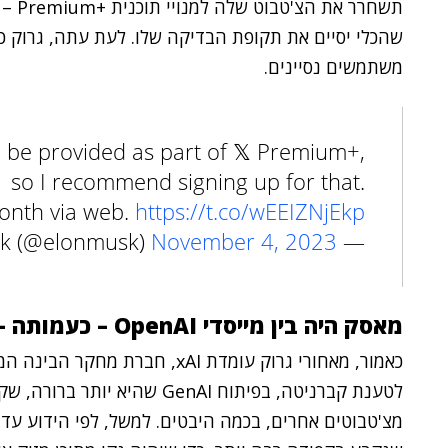
שהכלי יסיים את תקופת הבדיקה שלו. לעת עתה, גרוק 
משתמשים נסיינים.
l be provided as part of 𝕏 Premium+,
so I recommend signing up for that.
onth via web.
https://t.co/wEEIZNjEkp
November 4, 2023
— Elon Musk (@elonmusk)
מאסק היה בין מייסדי OpenAI – כעמותה – אבל פרש ממנה
כאמור, מאחורי גרוק עומדת xAI, חברת מחקר הבינה המלאכותית שמאסק
לטענת קברניטה, בפיתוח GenAI ש
מצ'טבוטים אחרים, בכמה היבטים. למשל, לפי הידוע עד 