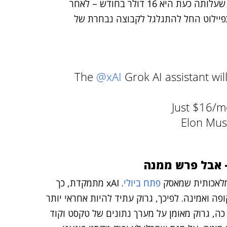
תשחרר את הצ'טבוט שלה למנויי תוכנית +Premium – שעלותה כעת היא 16 דולר בחודש – לאחר
כפיילוט החל להתגלגל לקבוצה נבחרת של
The
@xAI
Grok AI assistant wil
Just $16/m
פתח ביולי
. xAI מתמקדת, כך
היא יותר ברורה, שקופה ואמינה. לפיכך, גרוק עתיד להיות אחראי יותר
כה, גרוק מאומן על מערך נתונים של טקסט וקוד