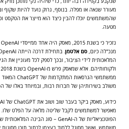
שנקבע בקפידה רבה יותר, כדי שיהיה נקי מתוכן מזיק או
מעורר שנאה או מפלה. בנוסף, גרוק נועד להיות שקוף ומ
שהמשתמשים יוכלו להבין כיצד הוא מייצר את הטקסט וכן 
מטעה.
מנכ"לה כיום,
סם אלטמן
ו
ממשתמשי הגרסא
משולב בשירותיהן של חברות רבות, ובמיוחד באלו של ה
כידוע, מאסק ביקר בעבר שוב ושוב את ChatGPT של OpenAI
מאפשר למשתמשים לקבל שליטה מלאה על הפלט שלו. מא
הפוטנציאליות של ה-GenAI – סוג הבינ
משתמש, ואשר מסוגל ללמוד בעצמו לכתוב תוכן מסוגות שונ