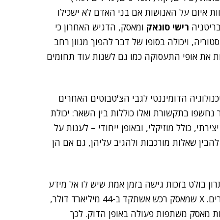
ונים. מאסק אמר ש-GenAI עלולה להוות איום על האנושות אם בני האדם לא ישכילו
בריטניה
רישי סונאק
ומאסק, הדגיש האחרון כי
וריה, ויכולה בסופו של דבר להפוך מגוון רחב
נות את אופי התעסוקה כמו גם לשנות עוד תחומים
ולוגיה הדומיננטי לגבי הצ'טבוטים האחרים
 נחשפו בתקשורת ואלו כוללות בין השאר: יכולת
רתי, כולל מוזיקלי, ובאופן ייחודי – לענות על
להבין שאלות מורכבות ולהגיב עליהן, גם אם הן
תרון בולט בזכות גישה בזמן אמת שיש לו אל מידע
X שמאסק רכש אשתקד ב-44 מיליארד דולר,
י החברות שבבעלות מאסק משתפות פעולה באופן הדוק. לכך