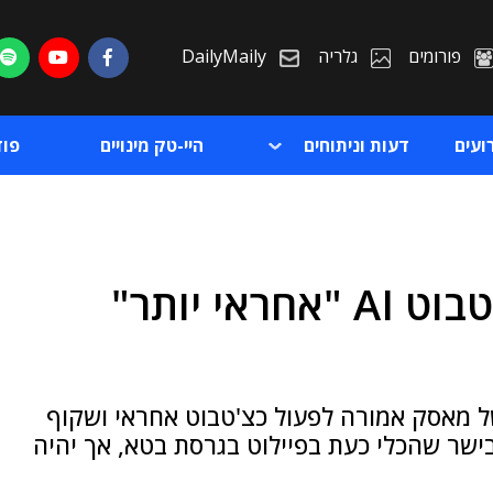
פורומים
גלריה
DailyMaily
ועים
דעות וניתוחים
היי-טק מינויים
פו
מאסק השיק את גרוק – צ'טבוט AI "אחראי יותר"
ת
ת
ה המלאכותית היוצרת מבית חברת xAI של מאסק אמורה לפעול כצ'טבוט אחראי ושקוף
בישר שהכלי כעת בפיילוט בגרסת בטא, אך יהיה