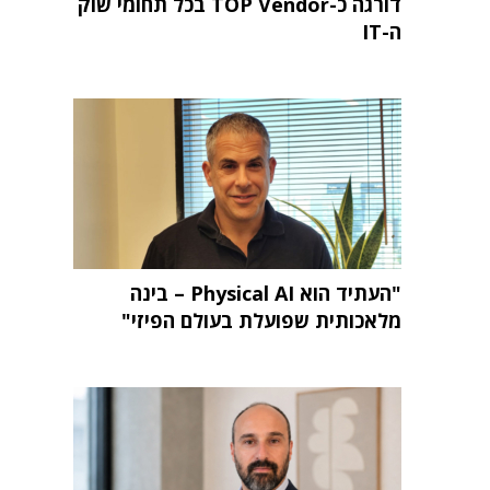
דורגה כ-TOP Vendor בכל תחומי שוק
ה-IT
"העתיד הוא Physical AI – בינה
מלאכותית שפועלת בעולם הפיזי"