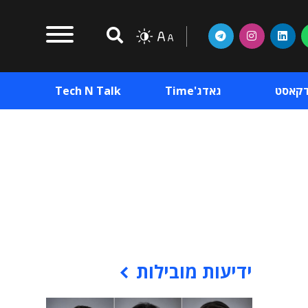
דקאסט
גאדג'Time
Tech N Talk
וכן פרסומי
תוכן פרסומי
וכן פרסומי
ידיעות מובילות