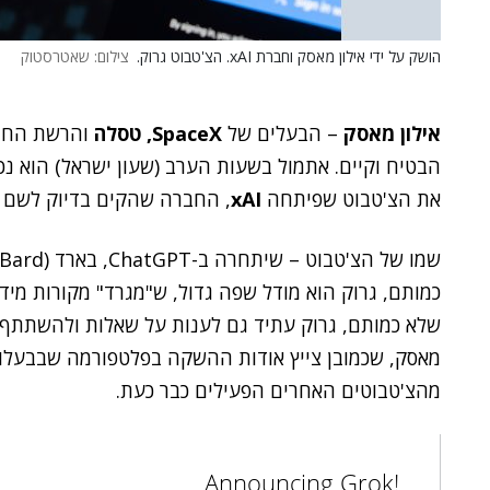
הושק על ידי אילון מאסק וחברת xAI. הצ'טבוט גרוק.
צילום: שאטרסטוק
אילון מאסק
– הבעלים של
SpaceX, טסלה
והרשת החב
הבטיח וקיים. אתמול בשעות הערב (שעון ישראל) הוא נ
את הצ'טבוט שפיתחה
xAI
, החברה שהקים בדיוק לשם כ
כמותם, גרוק הוא מודל שפה גדול, ש"מגרד" מקורות מי
שלא כמותם, גרוק עתיד גם לענות על שאלות ולהשתתף 
מאסק, שכמובן צייץ אודות ההשקה בפלטפורמה שבבעלותו,
מהצ'טבוטים האחרים הפעילים כבר כעת.
Announcing Grok!