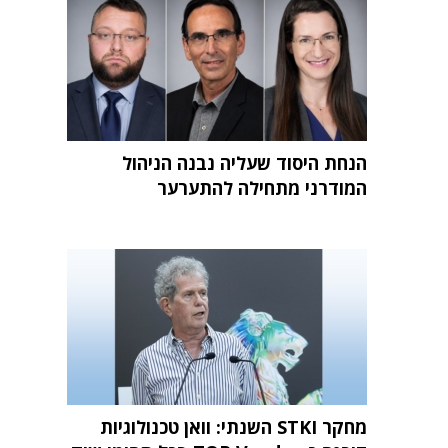
הנחת היסוד שעליה נבנה הניהול
המודרני מתחילה להתערער
מחקר STKI השנתי: וואן טכנולוגיות