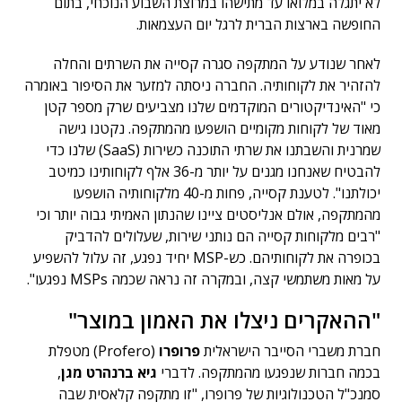
לא יתגלה במלואו עד מתישהו במרוצת השבוע הנוכחי, בתום
החופשה בארצות הברית לרגל יום העצמאות.
לאחר שנודע על המתקפה סגרה קסייה את השרתים והחלה
להזהיר את לקוחותיה. החברה ניסתה למזער את הסיפור באומרה
כי "האינדיקטורים המוקדמים שלנו מצביעים שרק מספר קטן
מאוד של לקוחות מקומיים הושפעו מהמתקפה. נקטנו גישה
שמרנית והשבתנו את שרתי התוכנה כשירות (SaaS) שלנו כדי
להבטיח שאנחנו מגנים על יותר מ-36 אלף לקוחותינו כמיטב
יכולתנו". לטענת קסייה, פחות מ-40 מלקוחותיה הושפעו
מהמתקפה, אולם אנליסטים ציינו שהנתון האמיתי גבוה יותר וכי
"רבים מלקוחות קסייה הם נותני שירות, שעלולים להדביק
בכופרה את לקוחותיהם. כש-MSP יחיד נפגע, זה עלול להשפיע
על מאות משתמשי קצה, ובמקרה זה נראה שכמה MSPs נפגעו".
"ההאקרים ניצלו את האמון במוצר"
חברת משברי הסייבר הישראלית
פרופרו
(Profero) מטפלת
בכמה חברות שנפגעו מהמתקפה. לדברי
גיא ברנהרט מגן
,
סמנכ"ל הטכנולוגיות של פרופרו, "זו מתקפה קלאסית שבה