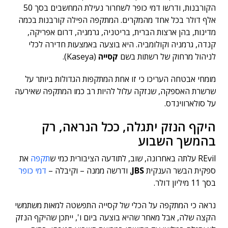
הקורבנות, ודרשו דמי כופר לשחרור נעילת המחשבים בסך 50
אלף דולר בכל אחד מהמקרים. המתקפה הפילה קורבנות בכמה
מדינות, בהן ארצות הברית, בריטניה, גרמניה, דרום אפריקה,
קנדה, גרמניה וקולומביה. היא בוצעה באמצעות חדירה לכלי
לניהול מרחוק של רשתות בשם
קסייה
(Kaseya).
מומחי אבטחה העריכו כי זו אחת המתקפות הגדולות ביותר על
שרשרת האספקה, שנזקה עלול להיות רב כמו המתקפה שאירעה
על סולארווינדס.
היקף הנזק יתגלה, ככל הנראה, רק
בהמשך השבוע
REvil עלתה באחרונה, שוב, לתודעה הציבורית כמי ש
תקפה
את
ספקית הבשר הענקית
JBS
, ודרשה ממנה – וקיבלה –
דמי כופר
בסך 11 מיליון דולר.
נראה כי המתקפה על הכלי של קסייה התפשטה למאות משתמשי
הקצה שלה, אבל מאחר שהיא בוצעה ביום ו', ייתכן שהיקף הנזק