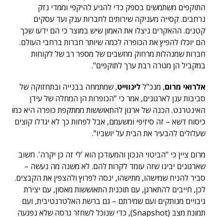
התוקפים משתמשים בספק כדי להגיע להיקפי וממדי נזק
נרחבים. קסייה מעניקה שירותים לחברות ענק ועד עסקים
קטנים. ההאקרים ניצלו את האמון שיש במוצר כי הם ידעו שכך
הם יוכלו להפיץ את הכופרה לכמה שיותר חברות ברחבי העולם.
חברות שמנהלות מרחוק מחשבים של מספר רב של לקוחות
במקביל הן מטרה רבת ערך לתוקפים".
אלרואי מרום
, מנכ"ל
לינווייט
, שמתמחה בבנייה ובתחזוקה של
סביבות ענן לארגונים, אמר כי "הכופרות הן המחלה של עידן
האינטרנט. הכנה של ארגון להתאוששות ממתקפת כופרה היא כמו
כיסוח דשא – זה סיזיפי ומשעמם, אבל לפחות כך לא יגדלו קוצים
שעלולים להבעיר את הבית על יושביו".
מרום ציין כי "הביטוי הנכון והמעודכן הוא 'לי זה כן יקרה'. חשוב
שארגונים יבינו שזה עומד לקרות להם. לא משנה מה נעשה –
סביר להניח שמישהו, מתישהו, ינסה לפרוץ ולהצפין את הקבצים.
לכן, חייבים להתארגן, עם תוכנית התאוששות מאסון, עם יצירת
גיבויים מנותקים ועם שמירתם – גם ברשת האלטרנטיבית, ועם
תמונת מצב (Snapshot), כדי שנוכל לשחזר גרסה שלא נפגעה