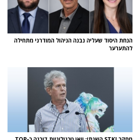
הנחת היסוד שעליה נבנה הניהול המודרני מתחילה
להתערער
מחקר STKI השנתי: וואן טכנולוגיות דורגה כ-TOP