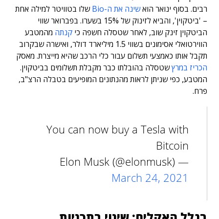
רבים.
בסוף ינואר הוא
שינה את ה-Bio
שלו בטוויטר למילה אחת
– 'ביטקוין', והביא לזינוק של 15% בשערו.
בפברואר שווי
הביטקוין זינק שוב, לאחר שטסלה חשפה כי
קנתה
מהמטבע
הווירטואלי אסימונים בשווי 1.5 מיליארד דולר, ואישרה שבקרוב
תקבל אותו כאמצעי תשלום עבור כלי הרכב שהיא מייצרת. מאסק
הכריז במרץ
שטסלה בהובלתו כבר מקבלת תשלומים בביטקוין.
המטבע, כפי שניתן לראות מהנתונים המופיעים בטבלה הרצ"ב,
פרח.
You can now buy a Tesla with
Bitcoin
— Elon Musk (@elonmusk)
March 24, 2021
בגלל האקלים: שינוי בתכניות