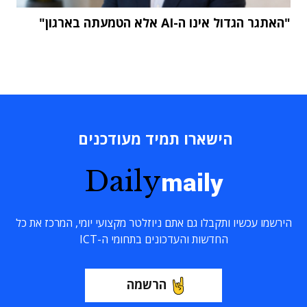
"האתגר הגדול אינו ה-AI אלא הטמעתה בארגון"
הישארו תמיד מעודכנים
Daily
maily
הירשמו עכשיו ותקבלו גם אתם ניוזלטר מקצועי יומי, המרכז את כל
החדשות והעדכונים בתחומי ה-ICT
הרשמה