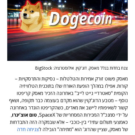
צנח בחדות בגלל מאסק. דוג'קוין. אילוסטרציה: BigStock
מאסק פשוט זורק אמירות והטלטלות – נסיקות והתרסקויות –
קורות. אפילו במהלך הופעת האורח שלו בתוכנית הטלוויזיה
הקומית "סאטרדיי נייט לייב" באחרונה הזכיר מאסק קריפטו
נוסף – מטבע הדוג'קוין שהוא מקדם בעוצמה כבר תקופה, ושאף
קשור לשאיפותיו ליישב את מאדים, כשהקריפטו הוגדר באחרונה
על ידי סמנכ"ל המכירות המסחריות של SpaceX,
טום אוצ'ינרו
,
כאמצעי תשלום עתידי בין-כוכבי – אלא שבמקרה הזה התבדחות
של מאסק, שציין שהדוג' הוא "מתיחה" הובילה ל
צניחה חדה