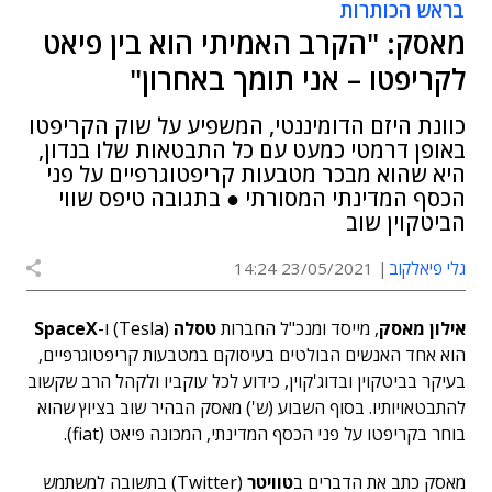
בראש הכותרות
מאסק: "הקרב האמיתי הוא בין פיאט
לקריפטו – אני תומך באחרון"
כוונת היזם הדומיננטי, המשפיע על שוק הקריפטו
באופן דרמטי כמעט עם כל התבטאות שלו בנדון,
היא שהוא מבכר מטבעות קריפטוגרפיים על פני
הכסף המדינתי המסורתי ● בתגובה טיפס שווי
הביטקוין שוב
גלי פיאלקוב
23/05/2021 14:24
אילון מאסק
, מייסד ומנכ"ל החברות
טסלה
(Tesla) ו-
SpaceX
הוא אחד האנשים הבולטים בעיסוקם במטבעות קריפטוגרפיים,
בעיקר בביטקוין ובדוג'קוין, כידוע לכל עוקביו ולקהל הרב שקשוב
להתבטאויותיו. בסוף השבוע (ש') מאסק הבהיר שוב בציוץ שהוא
בוחר בקריפטו על פני הכסף המדינתי, המכונה פיאט (fiat).
מאסק כתב את הדברים ב
טוויטר
(Twitter) בתשובה למשתמש