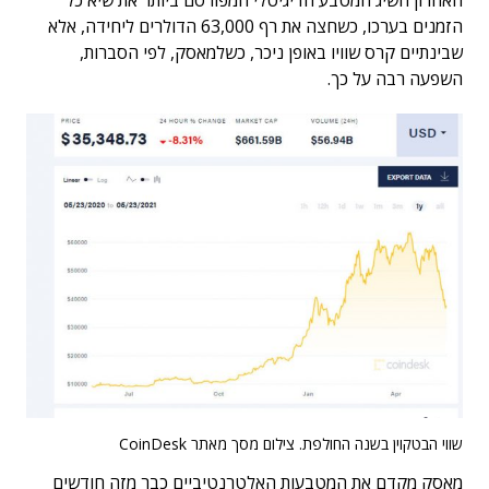
האחרון השיג המטבע הדיגיטלי המפורסם ביותר את שיא כל
הזמנים בערכו, כשחצה את רף 63,000 הדולרים ליחידה, אלא
שבינתיים קרס שוויו באופן ניכר, כשלמאסק, לפי הסברות,
השפעה רבה על כך.
שווי הבטקוין בשנה החולפת. צילום מסך מאתר CoinDesk
מאסק מקדם את המטבעות האלטרנטיביים כבר מזה חודשים