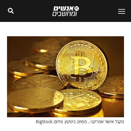
מקבל אישור אמריקני... מסוים. ביטקוין. צילום: BigStock