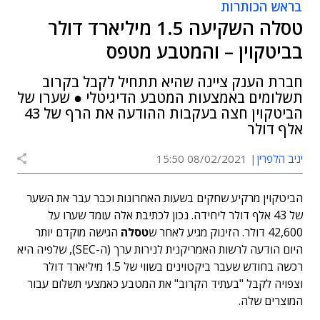
בראש הכותרות
טסלה השקיעה 1.5 מיליארד דולר
בביטקוין – והמטבע מטפס
חברת הענק ציינה שהיא תתחיל לקבל בקרוב
תשלומים באמצעות המטבע הדיגיטלי ● שערו של
הביטקוין חצה בעקבות ההודעה את הרף של 43
אלף דולר
יניב הלפרין
08/02/2021 15:50
הביטקוין מרקיע שחקים בשעות האחרונות וכבר עבר את השער
של 43 אלף דולר ליחידה. נכון לכתיבת אלה עומד שערו על
42,600 דולר. הזינוק מגיע לאחר ש
טסלה
הגישה מוקדם יותר
היום הודעה לרשות האמריקנית לנירות ערך (ה-SEC), שלפיה היא
רכשה בחודש שעבר ביקטוינים בשווי של 1.5 מיליארד דולר
וצפויה לקבל "בעתיד הקרוב" את המטבע כאמצעי תשלום עבור
המוצרים שלה.