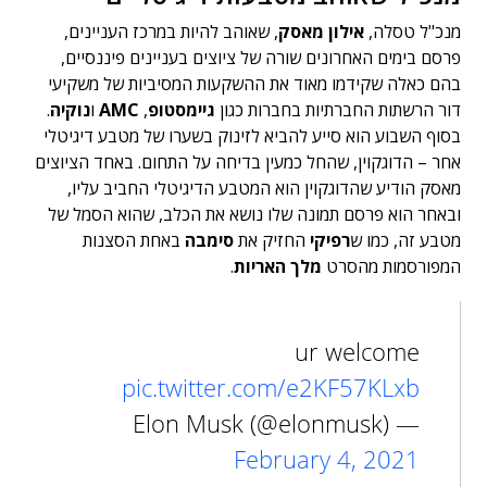
מנכ"ל טסלה,
אילון מאסק
, שאוהב להיות במרכז העניינים,
פרסם בימים האחרונים שורה של ציוצים בעניינים פיננסיים,
בהם כאלה שקידמו מאוד את ההשקעות המסיביות של משקיעי
דור הרשתות החברתיות בחברות כגון
גיימסטופ
,
AMC
ו
נוקיה
.
בסוף השבוע הוא סייע להביא לזינוק בשערו של מטבע דיגיטלי
אחר – הדוגקוין, שהחל כמעין בדיחה על התחום. באחד הציוצים
מאסק הודיע שהדוגקוין הוא המטבע הדיגיטלי החביב עליו,
ובאחר הוא פרסם תמונה שלו נושא את הכלב, שהוא הסמל של
מטבע זה, כמו ש
רפיקי
החזיק את
סימבה
באחת הסצנות
המפורסמות מהסרט
מלך האריות
.
ur welcome
pic.twitter.com/e2KF57KLxb
— Elon Musk (@elonmusk)
February 4, 2021