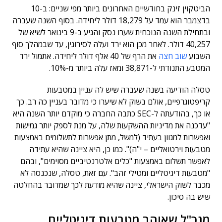
הביטקוין זינק בחודשיים האחרונים ביותר מפי שניים: ב-10
בדצמבר הוא עמד על 18,279 דולר ליחידה. בסוף השנה שעברה
ובתחילת השנה הנוכחית שערו נסק והגיע ב-9 בינואר לשיא של
40,257 דולר. לאחר מכן הוא ירד ועלה לסירוגין, עד שבמהלך סוף
השבוע
שוב חצה
את הרף של 40 אלף דולר ליחידה. אתמול ירד
המטבע התנודתי ל-38,871 ומאז עלה ביותר מ-10%.
טסלה הודיעה בשנה שעברה שיש לה עניין במטבעות
קריפטוגרפיים, אולם בשוק לא שיערו כי מדובר בעניין כה רב. כך
או כך, בהודעתה ל-SEC כתבה החברה כי מוקדם יותר השנה היא
"עדכנה את מדיניות ההשקעות שלה, על מנת לספק יותר גמישות
ואפשרות למגוון בעתיד (למשל, מתן אפשרות לתשלומים באמצעות
מטבעות וירטואליים – י"ה)". כמו כן, היא ציינה שהיא עתידה
לאפשר תשלום באמצעות "כלים אלטרנטיביים מסוימים", ובהם
"מטבעות דיגיטליים ומטילי זהב". עם זאת, טסלה, שנכנסה לא
מכבר לשוק הישראלי, ציינה שהיא מודעת לכך שמדובר בהחלטה
שיש בה סיכון.
מנכ"ל שאוהב מטבעות דיגיטליים