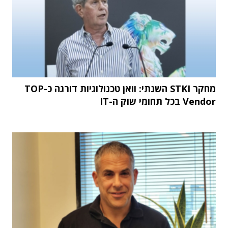
מחקר STKI השנתי: וואן טכנולוגיות דורגה כ-TOP
Vendor בכל תחומי שוק ה-IT