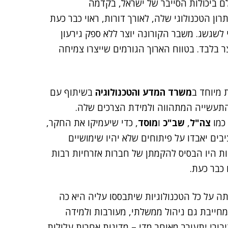
 ביכולות הסייבר של ישראל, בקדמה
ון הטכנולוגי שלה, לאורך דורות, ראוי כבר כעת
 לשגשג. משבר הקורונה יוצר ללא ספק גירעון
 בלבד. בטווח הארוך הגורמים שייצרו צמיחה
 מיוחד ב
משרד המדע והטכנולוגיה
בשיתוף עם
התעשייה המתהווה ולמידת הצרכים שלה.
 כמו
צה"ל
,
שב"כ
ו
מוסד
, כדי שיעמיקו את החקר,
ם יאבדו על פיתוחים שלא יהיו שימושיים
יות היו הבסיס להקמתן של חברות אזרחיות רבות
כבר כעת.
 על כל הטכנולוגיות שיתבססו עליה היא כה
מחייבת גם ניהול ממשלתי, מעורבות ולמידה
בורי יתעורר מאוחר מדי – מדינות אחרות עלולות