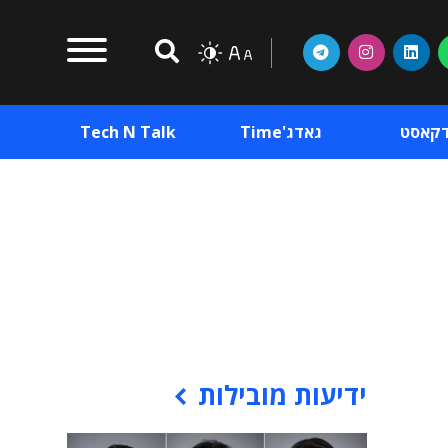
דקאסט
גאדג'Time
Tech N Talk
וכן פרסומי
תוכן פרסומי
וכן פרסומי
ידיעות מובילות