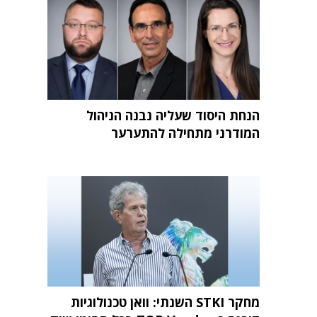
הנחת היסוד שעליה נבנה הניהול
המודרני מתחילה להתערער
מחקר STKI השנתי: וואן טכנולוגיות