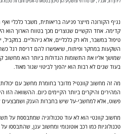
לירון רוז, אנג'ל, יזם סדרתי ומשקיע הון סיכון בסטארט-אפים וחברות טכנולוג
נגיף הקורונה מייצר פגיעה בריאותית, משבר כלכלי ואף 
קדימה. אחד הקשיים שנוצרים מכך בטווח הארוך הוא ה
טיפול במשבר, ולא רק כלכליים, אלא ניהוליים. במקביל, 
השקעות במחקר ופיתוח, שיאפשרו להם דריסת רגל כשהת
שמושך אליו את התשומות הגדולות ביותר הוא מחשוב קוונ
בעוד שנים לא רבות הוא יהפוך לביטוי שגור מאוד.
המהירים והיקרים ביותר הקיימים כיום. ההשוואה הזו ה
פשוט, אלא למחשבי-על שיש בחברות הענק ושמבצעים עי
מחשוב קוונטי הוא לא עוד טכנולוגיה שמתבססת על תשת
טכנולוגיות כמו רכב אוטונומי ומחשוב ענן, שהתבססו על