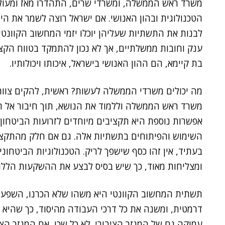
משרד ראש הממשלה, ומשרדי שרים, התהדרו מאז ומעולם
הטכנולוגית ובהון האנושי. אם ישראל רוצה לשמר את היתר
לבנות את התשתיות שעליהן יוכלו יזמי המחשוב הקוונטי
ענק וחובות ממשלתיים, אך לא נכון להתמקד בטווח הקצר
בת קיימא, הם ההון האנושי בישראל, איכותו ויכולותיו.
מה יכולים משרדי הממשלה לעשות? ראשית, להקים צוות
משרד ראש הממשלה וללמוד את הנושא, תוך חיבור אל 
אפשרות נוספת היא תקציבים מיוחדים לזרועות הביטחון
השימוש והפיתוחים בתשתיות אלה. גם אם חלק מהתקציבי
בעתיד, אין זהו כסף שישפך לריק. הטכנולוגיות הביטחונ
ומצליחות מאוד, כך שיש בסיס לבצע את ההשקעות הללו 
תשתית המחשוב הקוונטי היא משהו שלא הכרנו, השפעתה
דרמטית, ומשנה את כל דרכי העבודה מהיסוד, כך שהיא 
עמוקה גם של המגזר הציבורי. לא כל שכן, אם המגזר הצי