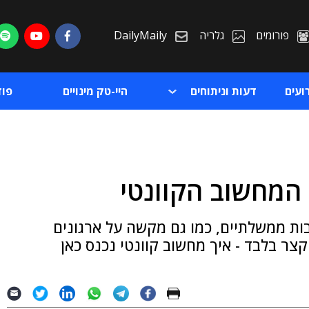
פורומים
גלריה
DailyMaily
ועים
דעות וניתוחים
היי-טק מינויים
פו
המחשוב הקוונטי
ת
בות ממשלתיים, כמו גם מקשה על ארגונים
ת
צר בלבד - איך מחשוב קוונטי נכנס כאן