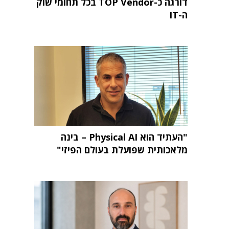
דורגה כ-TOP Vendor בכל תחומי שוק
ה-IT
"העתיד הוא Physical AI – בינה
מלאכותית שפועלת בעולם הפיזי"