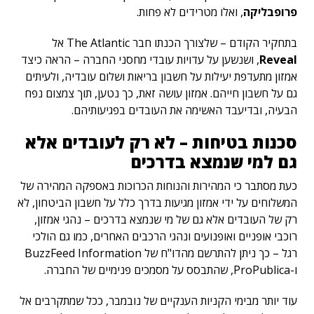
פרופבליקה
, ואלו מטרידים לא פחות.
בתחקיר הקודם – שלצורך הכנתו חבר The Atlantic
אל
Reveal
, ושנשען על עדויות עובדי מחסני החברה – הראה כיצד
אמזון מתעדפת יעילות על חשבון בריאות ושלום עובדיה, ולעיתים
גם על חשבון חייהם. אמזון עושה זאת, כך נטען, תוך צמצום נפח
הבעיה, ובדיעבד האשימה את העובדים בפגיעותיהם.
סכנות בטיחות – לא רק לעובדים אלא
גם למי שנמצא בדרכים
כעת מסתבר כי המהירות והנוחות הכרוכות באספקה המהירה של
המשלוחים על ידי אמזון מגיעות בדרך כלל על חשבון הביטחון, לא
רק של העובדים אלא גם של מי שנמצא בדרכים – נהגי אמזון,
רוכבי אופניים ואופנועים ונהגי הרכבים האחרים, כמו גם הולכי
רגל – כך ניתן להתרשם מהדו"ח של BuzzFeed Information
ו-ProPublica, שהתבסס על מסמכים פנימיים של החברה.
עוד יותר מבימי הקניות הענקיים של נובמבר, ככל שמתקרבים אל