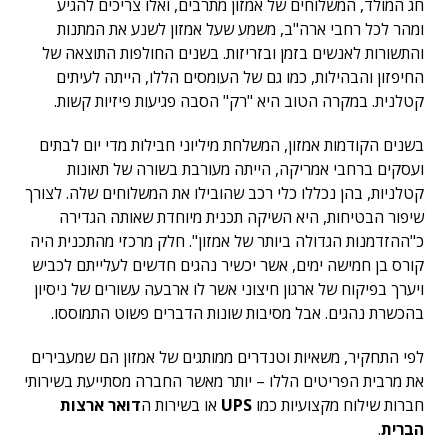
חג המולד, המשלוחים של אמזון מתרבים, ואלו צריכים להגיע
ומהר לכל רחבי ארה"ב, משמע שעל אמזון לשנע את המתנות
והתשורות לאנשים בזמן ובזריזות. בשנים החולפות התוצאה של
החיפזון והבהילות, כמו גם של העומסים הללו, הייתה לעיתים
קטלנית. במקרה הטוב היא "רק" הסבה פגיעות פיזיות קשות.
בשנים הקודמות אמזון, המשלחת מיליוני חבילות מדי יום לבתים
ועסקים ברחבי אמריקה, הייתה מעורבת בשורה של תאונות
קטלניות, בהן נכללו כלי רכב שהובילו את המשלוחים שלה. לצורך
שיפור הבטיחות, היא השיקה תכנית מיוחדת שאותה הגדירה
כ"ההזדמנות הגדולה ביותר של אמזון". חלק מרכזי מהתכנית היה
קורס בן חמישה ימים, אשר יכשיר נהגים חדשים לעלייתם לכביש
ויערך בפיקוח של ארגון חיצוני אשר לו ארבעה עשורים של ניסיון
בהכשרת נהגים. אבל מסיבות שונות הדברים פשוט התמוססו.
לפי התחקיר, משאיות וטנדרים ממותגים של אמזון הם שמעבירים
את מרבית הפריטים הללו – יותר מאשר החברה מסתייעת בשירותי
חברות שילוח מקצועיות כמו
UPS
או בשירות ה
דואר ארצות
הברית
.