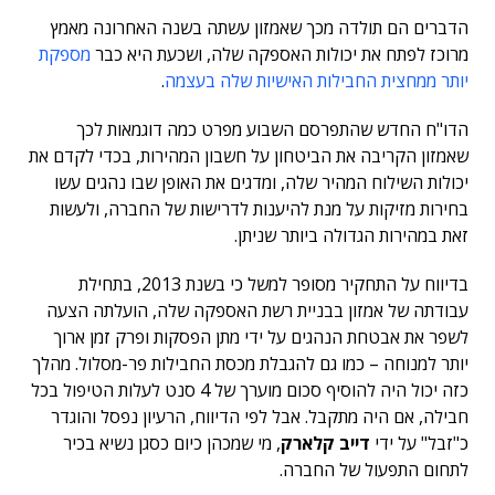
הדברים הם תולדה מכך שאמזון עשתה בשנה האחרונה מאמץ
מרוכז לפתח את יכולות האספקה שלה, ושכעת היא כבר
מספקת
יותר ממחצית החבילות האישיות שלה בעצמה
.
הדו"ח החדש שהתפרסם השבוע מפרט כמה דוגמאות לכך
שאמזון הקריבה את הביטחון על חשבון המהירות, בכדי לקדם את
יכולות השילוח המהיר שלה, ומדגים את האופן שבו נהגים עשו
בחירות מזיקות על מנת להיענות לדרישות של החברה, ולעשות
זאת במהירות הגדולה ביותר שניתן.
בדיווח על התחקיר מסופר למשל כי בשנת 2013, בתחילת
עבודתה של אמזון בבניית רשת האספקה שלה, הועלתה הצעה
לשפר את אבטחת הנהגים על ידי מתן הפסקות ופרק זמן ארוך
יותר למנוחה – כמו גם להגבלת מכסת החבילות פר-מסלול. מהלך
כזה יכול היה להוסיף סכום מוערך של 4 סנט לעלות הטיפול בכל
חבילה, אם היה מתקבל. אבל לפי הדיווח, הרעיון נפסל והוגדר
כ"זבל" על ידי
דייב קלארק
, מי שמכהן כיום כסגן נשיא בכיר
לתחום התפעול של החברה.