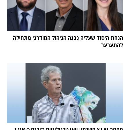
הנחת היסוד שעליה נבנה הניהול המודרני מתחילה
להתערער
מחקר STKI השנתי: וואן טכנולוגיות דורגה כ-TOP