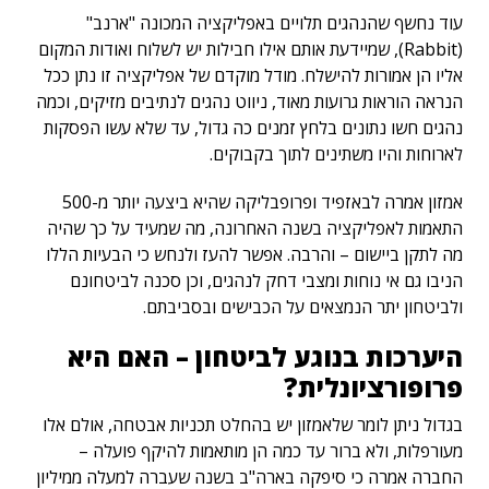
עוד נחשף שהנהגים תלויים באפליקציה המכונה "ארנב"
(Rabbit), שמיידעת אותם אילו חבילות יש לשלוח ואודות המקום
אליו הן אמורות להישלח. מודל מוקדם של אפליקציה זו נתן ככל
הנראה הוראות גרועות מאוד, ניווט נהגים לנתיבים מזיקים, וכמה
נהגים חשו נתונים בלחץ זמנים כה גדול, עד שלא עשו הפסקות
לארוחות והיו משתינים לתוך בקבוקים.
אמזון אמרה לבאזפיד ופרופבליקה שהיא ביצעה יותר מ-500
התאמות לאפליקציה בשנה האחרונה, מה שמעיד על כך שהיה
מה לתקן ביישום – והרבה. אפשר להעז ולנחש כי הבעיות הללו
הניבו גם אי נוחות ומצבי דחק לנהגים, וכן סכנה לביטחונם
ולביטחון יתר הנמצאים על הכבישים ובסביבתם.
היערכות בנוגע לביטחון – האם היא
פרופורציונלית?
בגדול ניתן לומר שלאמזון יש בהחלט תכניות אבטחה, אולם אלו
מעורפלות, ולא ברור עד כמה הן מותאמות להיקף פועלה –
החברה אמרה כי סיפקה בארה"ב בשנה שעברה למעלה ממיליון