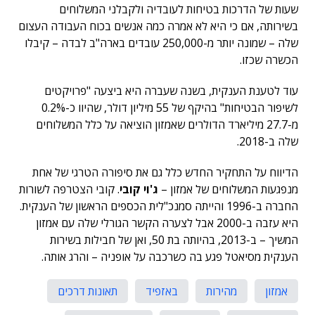
שעות של הדרכות בטיחות לעובדיה ולקבלני המשלוחים
בשירותה, אם כי היא לא אמרה כמה אנשים בכוח העבודה העצום
שלה – שמונה יותר מ-250,000 עובדים בארה"ב לבדה – קיבלו
הכשרה שכזו.
עוד לטענת הענקית, בשנה שעברה היא ביצעה "פרויקטים
לשיפור הבטיחות" בהיקף של 55 מיליון דולר, שהיוו כ-0.2%
מ-27.7 מיליארד הדולרים שאמזון הוציאה על כלל המשלוחים
שלה ב-2018.
הדיווח על התחקיר החדש כלל גם את סיפורה הטרגי של אחת
מנפגעות המשלוחים של אמזון –
ג'וי קובי
. קובי הצטרפה לשורות
החברה ב-1996 והייתה סמנכ"לית הכספים הראשון של הענקית.
היא עזבה ב-2000 אבל לצערה הקשר הגורלי שלה עם אמזון
המשיך – ב-2013, בהיותה בת 50, ואן של חבילות בשירות
הענקית מסיאטל פגע בה כשרכבה על אופניה – והרג אותה.
אמזון
מהירות
באזפיד
תאונות דרכים