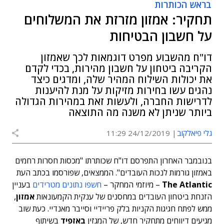
בראש הכותרות
תחקיר: אמזון מזרזת את המשלוחים
על חשבון הבטיחות
דו"ח מהשבוע מפרט דוגמאות לכך שאמזון
הקריבה ביטחון על חשבון מהירות, בכדי לקדם
את יכולות השילוח המהיר שלה, ומדגים כיצד
נהגים עשו בחירות מזיקות על מנת להיענות
לדרישות החברה, ולעשות זאת במהירות הגדולה
ביותר שניתן לא משנה מה התוצאה
גלי פיאלקוב
24/12/2019 11:29
בנובמבר האחרון התפרסם דו"ח שכותרתו "מכסות חסרות רחמים
באמזון גורמות לנכות העובדים". הממצאים, שפורסמו בכתב העת
The Atlantic
– מיוזמי המחקר –
חשפו נתונים מטרידים
בעניין
הזנחת ביטחון העובדים במחסנים של ענקית הקמעונאות
אמזון
,
ממש לפתח חגיגות הקניות בלק פריידיי וסייבר מאנדיי. כעת שוב
מגיעים דיווחים מתחקיר חדש, של המגזין
באזפיד
בשיתוף