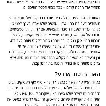
בוגרי האקדמיה הפוטנציאליים לעבודה בהיי-טק. אלא שהמחסור
מתחיל עוד הרבה קודם – כבר בבתי הספר התיכוניים.
באתוסיה משתמשים במילה בינוניות גם בהקשר של סוג אחר של
מועמדים לעבודה בהיי-טק – אנשים שלא עבדו בענף לפני כן.
כלומר, כאלה שעברו הסבה מקצועית. אם להיות יותר ספציפיים,
מדובר על אקדמאים, מורים, יוצאי צבא ואנשי תקשורת, למשל.
חברות ההיי-טק מגלות יותר ויותר נכונות לקלוט אותם לעבודה,
אחרי הליך הכשרה מזורז, שהולך ונעשה קצר יותר. על פי
אתוסיה, המגמה בולטת בעיקר בקרב סטארט-אפים, שאין להם
זמן ובעיקר לא משאבים לקלוט מהנדסים בוגרים ומנוסים, אלא
צריכים מפתחים או בודקי תוכנה בתוך זמן קצר.
האם זה טוב או רע?
בטווח המידי, זה לא רע בכלל. להיפך – סוף סוף מעסיקים רבים
יורדים ממגדלי השן שלהם, מפסיקים להיות בררנים ומוכנים לתת
הזדמנות גם לאלה שלא סיימו בציון שקרוב ל-100 אעו שלא
התחילו את הקריירה שלהם בהיי-טק. זה עשוי להגדיל במעט את
מעגל המועסקים בענף, גם אם זה לא ייתן מענה שלם.