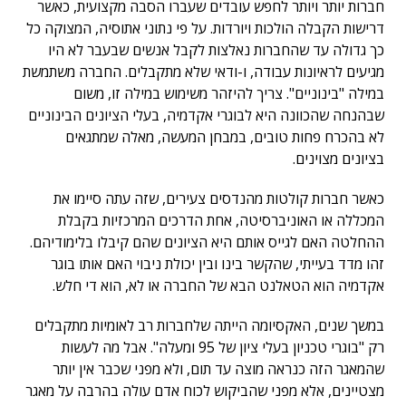
חברות יותר ויותר לחפש עובדים שעברו הסבה מקצועית, כאשר
דרישות הקבלה הולכות ויורדות. על פי נתוני אתוסיה, המצוקה כל
כך גדולה עד שהחברות נאלצות לקבל אנשים שבעבר לא היו
מגיעים לראיונות עבודה, ו-ודאי שלא מתקבלים. החברה משתמשת
במילה "בינוניים". צריך להיזהר משימוש במילה זו, משום
שבהנחה שהכוונה היא לבוגרי אקדמיה, בעלי הציונים הבינוניים
לא בהכרח פחות טובים, במבחן המעשה, מאלה שמתגאים
בציונים מצוינים.
כאשר חברות קולטות מהנדסים צעירים, שזה עתה סיימו את
המכללה או האוניברסיטה, אחת הדרכים המרכזיות בקבלת
ההחלטה האם לגייס אותם היא הציונים שהם קיבלו בלימודיהם.
זהו מדד בעייתי, שהקשר בינו ובין יכולת ניבוי האם אותו בוגר
אקדמיה הוא הטאלנט הבא של החברה או לא, הוא די חלש.
במשך שנים, האקסיומה הייתה שלחברות רב לאומיות מתקבלים
רק "בוגרי טכניון בעלי ציון של 95 ומעלה". אבל מה לעשות
שהמאגר הזה כנראה מוצה עד תום, ולא מפני שכבר אין יותר
מצטיינים, אלא מפני שהביקוש לכוח אדם עולה בהרבה על מאגר