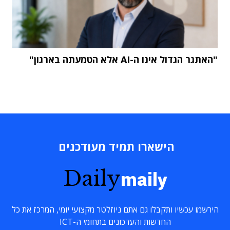
"האתגר הגדול אינו ה-AI אלא הטמעתה בארגון"
הישארו תמיד מעודכנים
Daily
maily
הירשמו עכשיו ותקבלו גם אתם ניוזלטר מקצועי יומי, המרכז את כל
החדשות והעדכונים בתחומי ה-ICT