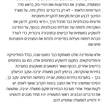
הממשלה, שתציב את החדשנות ואת ההיי-טק בראש סדר
העדיפויות הלאומי – לא רק בדיבורים. כחלק מזה, על משרד
החינוך לבצע תכניות מקיפות להקניית מיומנויות
מדעיות-טכנולוגיות כבר מהגיל הרך, ו-ודאי בתיכון, לרענן את
האקדמיה ולפתח עוד מכללות טכנולוגיות. בנוסף, על המדינה
להשקיע בתשתיות של כבישים ובתחבורה ציבורית, כדי לעודד
חברות לפתוח פעילות בפריפריה ולגלות את המצוינים והמצוינות
שיש שם.
אלא שהמדינה שלנו משותקת כבר כמעט שנה, בגלל הפוליטיקה
והפוליטיקאים. במקום להשקיע בתחומים אלה, כמו גם בתחומים
נדרשים אחרים, הכסף ושאר המשאבים מושקעים במערכת
בחירות שהוקדמה, בניסיון לכונן ממשלה יציבה ועקב הכישלון
בכך – במערכת בחירות נוספת, שנייה בחמישה חודשים. עקב כך,
הסיכוי שמישהו יציל את המצב בטווח הקרוב שואף לאפס. יש
לקוות שמיד אחרי מערכת הבחירות תוקם ממשלה יציבה, שתעשה
את הדברים הנכונים. ראשי התעשייה יהיו תמיד מוכנים להושיט
יד ולסייע לממשלה שתסייע להם.