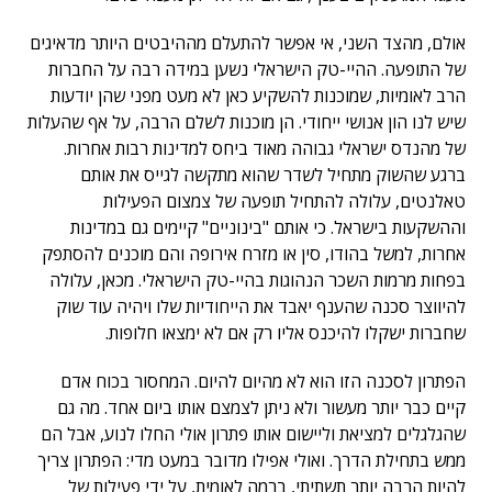
אולם, מהצד השני, אי אפשר להתעלם מההיבטים היותר מדאיגים
של התופעה. ההיי-טק הישראלי נשען במידה רבה על החברות
הרב לאומיות, שמוכנות להשקיע כאן לא מעט מפני שהן יודעות
שיש לנו הון אנושי ייחודי. הן מוכנות לשלם הרבה, על אף שהעלות
של מהנדס ישראלי גבוהה מאוד ביחס למדינות רבות אחרות.
ברגע שהשוק מתחיל לשדר שהוא מתקשה לגייס את אותם
טאלנטים, עלולה להתחיל תופעה של צמצום הפעילות
וההשקעות בישראל. כי אותם "בינוניים" קיימים גם במדינות
אחרות, למשל בהודו, סין או מזרח אירופה והם מוכנים להסתפק
בפחות מרמות השכר הנהוגות בהיי-טק הישראלי. מכאן, עלולה
להיווצר סכנה שהענף יאבד את הייחודיות שלו ויהיה עוד שוק
שחברות ישקלו להיכנס אליו רק אם לא ימצאו חלופות.
הפתרון לסכנה הזו הוא לא מהיום להיום. המחסור בכוח אדם
קיים כבר יותר מעשור ולא ניתן לצמצם אותו ביום אחד. מה גם
שהגלגלים למציאת וליישום אותו פתרון אולי החלו לנוע, אבל הם
ממש בתחילת הדרך. ואולי אפילו מדובר במעט מדי: הפתרון צריך
להיות הרבה יותר תשתיתי, ברמה לאומית, על ידי פעילות של