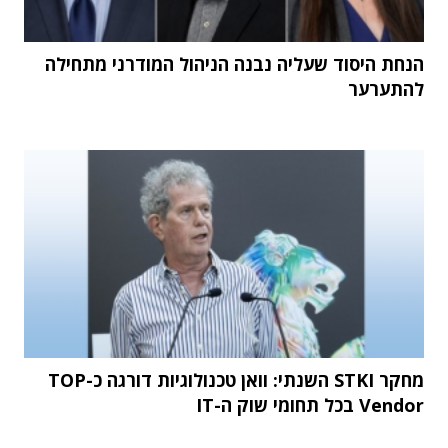
הנחת היסוד שעליה נבנה הניהול המודרני מתחילה
להתערער
מחקר STKI השנתי: וואן טכנולוגיות דורגה כ-TOP
Vendor בכל תחומי שוק ה-IT