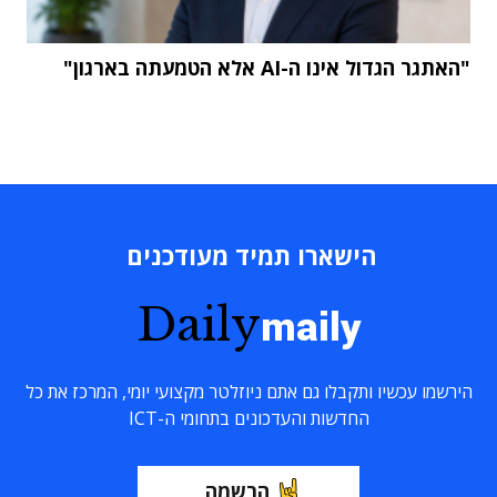
"האתגר הגדול אינו ה-AI אלא הטמעתה בארגון"
הישארו תמיד מעודכנים
Daily
maily
הירשמו עכשיו ותקבלו גם אתם ניוזלטר מקצועי יומי, המרכז את כל
החדשות והעדכונים בתחומי ה-ICT
הרשמה