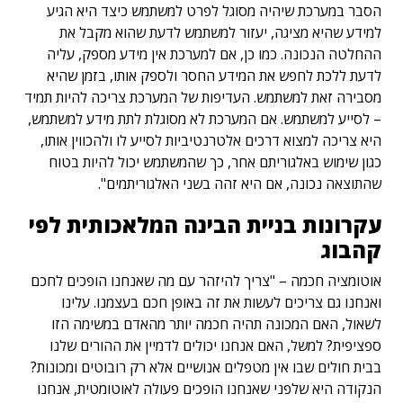
הסבר במערכת שיהיה מסוגל לפרט למשתמש כיצד היא הגיע
למידע שהיא מציגה, יעזור למשתמש לדעת שהוא מקבל את
ההחלטה הנכונה. כמו כן, אם למערכת אין מידע מספק, עליה
לדעת ללכת לחפש את המידע החסר ולספק אותו, בזמן שהיא
מסבירה זאת למשתמש. העדיפות של המערכת צריכה להיות תמיד
– לסייע למשתמש. אם המערכת לא מסוגלת לתת מידע למשתמש,
היא צריכה למצוא דרכים אלטרנטיביות לסייע לו ולהכווין אותו,
כגון שימוש באלגוריתם אחר, כך שהמשתמש יכול להיות בטוח
שהתוצאה נכונה, אם היא זהה בשני האלגוריתמים".
עקרונות בניית הבינה המלאכותית לפי
קהבוג
אוטומציה חכמה – "צריך להיזהר עם מה שאנחנו הופכים לחכם
ואנחנו גם צריכים לעשות את זה באופן חכם בעצמנו. עלינו
לשאול, האם המכונה תהיה חכמה יותר מהאדם במשימה הזו
ספציפית? למשל, האם אנחנו יכולים לדמיין את ההורים שלנו
בבית חולים שבו אין מטפלים אנושיים אלא רק רובוטים ומכונות?
הנקודה היא שלפני שאנחנו הופכים פעולה לאוטומטית, אנחנו