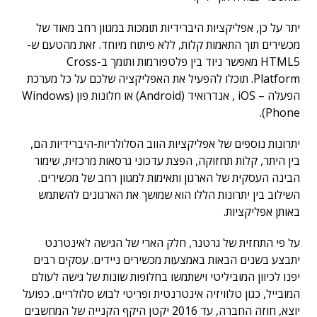
יתר על כן, אפליקציות היברידיות תומכות במגוון רחב מאוד של
מכשירים תוך התאמות קלות, ללא פיתוח מיוחד. זאת מהטעם ש-
HTML5 מאפשר ניוד בין פלטפורמות ותומך ב-Cross
Platform. תוכלו להפעיל את האפליקציה שלכם על כל מערכת
הפעלה – iOS , אנדרואיד (Android) או חלונות פון (Windows
Phone).
יתרונות נוספים של אפליקציות הווב הסלולריות-היברידיות הם,
בין היתר, קלות תחזוקה, הפצת עדכוני גרסאות מרכזית, שימור
הבינה העסקית של הארגון ותאימות למגוון רחב של מכשירים.
השילוב בין יתרונות הללו הוא שמושך את הארגונים להשתמש
באותן אפליקציות.
על פי התחזית של גרטנר, חלק הארי של הגישה לאינטרנט
יתבצע בשנים הבאות באמצעות מכשירים ניידים. עסקים רבים
יפנו לכיוון המוביליטי וישתמשו בחלופות שונות של גישה לעולם
המובייל, כגון טלוויזיה אינטרנטית ופריטי לבוש סלולריים. כפועל
יוצא, חוזה החברה, עד 2016 יקטן היקף הקנייה של המחשבים