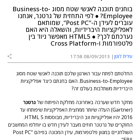
בוחנים תוכנה לאנשי שטח מסוג Business-to-
Employee? ● לפי התחזית של גרטנר, אנחנו
עוברים לעידן ה-"Post PC", שמותאם
לאפליקציות היברידיות, והשאלה היא האם
נערכתם לכך? ● HTML5 מאפשר ניוד בין
פלטפורמות ו-Cross Platform
עירית לוטן
08/09/2013 17:58
החלטתם לפתח עבור הארגון שלכם תוכנה לאנשי שטח מסוג
Business-to-Employee. האם בחנתם כיצד אפליקציות
היברידיות משתלבות בעולם זה?
מחקר חדש שערכה באחרונה מחלקת הפיתוח של
גרטנר
(Gartner) העלה שיותר ממחצית האפליקציות שיפותחו עד
2016 יהיו אפליקציות ווב היברידיות, מבוססות HTML 5.
החוקרים של גרטנר חוזים מעבר לעידן חדש בו יוחלפו המחשבים
השולחניים במגוון פלטפורמות, עידן המכונה בפיהם "Post PC
ERA".