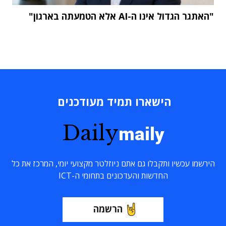
"האתגר הגדול אינו ה-AI אלא הטמעתה בארגון"
הישארו תמיד מעודכנים
Daily
maily
הירשמו עכשיו ותקבלו גם אתם ניוזלטר מקצועי יומי, המרכז את כל
החדשות והעדכונים בתחומי ה-ICT
הרשמה