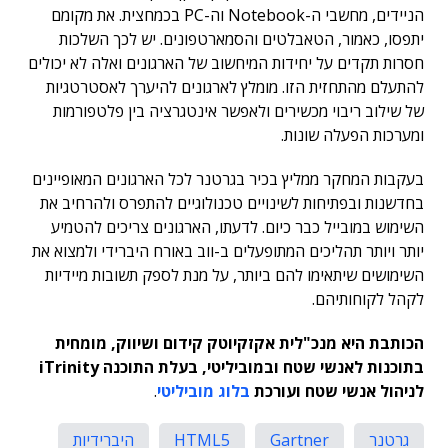
הניידים, מחשבי ה-Notebook וה-PC בכמחצית. את מקומם
יתפסו, כאמור, הטאבלטים והסמארטפונים. יש לכך השלכות
חסרות תקדים על יחידות המיחשוב של הארגונים ואלה לא יכולים
להתעלם מהתחזית הזו. מומלץ לארגונים להיערך לאסטרטגיות
של שילוב ריבוי מכשירים ולאפשר אינטגרציה בין פלטפורמות
ומערכות הפעלה שונות.
בעקבות המחקר ממליץ בכיר בגרטנר לכל הארגונים המאופיינים
בחדשנות ובפתיחות לשינויים טכנולוגיים להתפרס ולהרחיב את
השימוש במובייל כבר כיום. לדעתו, הארגונים צריכים להטמיע
יותר ויותר תהליכים המתופעלים ב-ווב באורח היברידי ולמצוא את
השימושים שיתאימו להם ביותר, על מנת לספק תשובות מיידיות
לקהל לקוחותיהם.
הכותבת היא מנכ"לית אקזקיוטק קידום ושיווק, מומחית
בתוכנות לאנשי שטח ובמוביליטי, בעלת התוכנה iTrinity
לניהול אנשי שטח ועורכת
בלוג מוביליטי
.
גרטנר
Gartner
HTML5
היברידיות