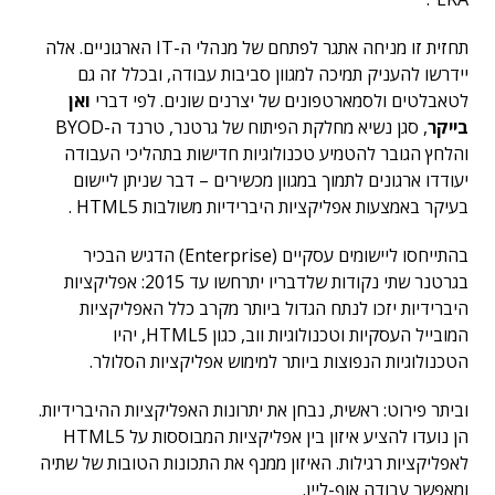
תחזית זו מניחה אתגר לפתחם של מנהלי ה-IT הארגוניים. אלה
יידרשו להעניק תמיכה למגוון סביבות עבודה, ובכלל זה גם
לטאבלטים ולסמארטפונים של יצרנים שונים. לפי דברי
ואן
בייקר
, סגן נשיא מחלקת הפיתוח של גרטנר, טרנד ה-BYOD
והלחץ הגובר להטמיע טכנולוגיות חדישות בתהליכי העבודה
יעודדו ארגונים לתמוך במגוון מכשירים – דבר שניתן ליישום
בעיקר באמצעות אפליקציות היברידיות משולבות HTML5 .
בהתייחסו ליישומים עסקיים (Enterprise) הדגיש הבכיר
בגרטנר שתי נקודות שלדבריו יתרחשו עד 2015: אפליקציות
היברידיות יזכו לנתח הגדול ביותר מקרב כלל האפליקציות
המובייל העסקיות וטכנולוגיות ווב, כגון HTML5, יהיו
הטכנולוגיות הנפוצות ביותר למימוש אפליקציות הסלולר.
וביתר פירוט: ראשית, נבחן את יתרונות האפליקציות ההיברידיות.
הן נועדו להציע איזון בין אפליקציות המבוססות על HTML5
לאפליקציות רגילות. האיזון ממנף את התכונות הטובות של שתיה
ומאפשר עבודה אוף-ליין.