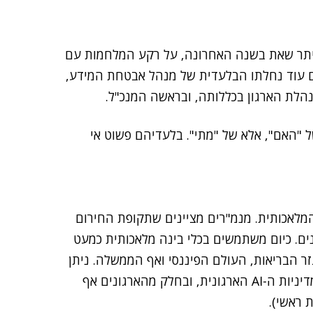
יד מרכזי מאז ה-7 באוקטובר, וביתר שאת בשנה האחרונה, על רקע המלחמות עם
נם עוד נחלתו הבלעדית של מנהל אבטחת המידע,
הלת הארגון בכללותה, ובראשה המנכ"ל.
 "האם", אלא של "מתי". בלעדיהם פשוט אי
מלאכותית. מנמ"רים מציינים שתקופת החירום
 אחת הסיבות להאצת כניסת ה-AI לארגונים. כיום משתמשים בכלי בינה מלאכותית כמעט
זר הבריאות, העולם הפיננסי ואף הממשלה. ניתן
לומר שבשנת 2026, המנמ"ר הופך גם לזה שמוביל את מדיניות ה-AI הארגונית, ובחלק מהארגונים אף