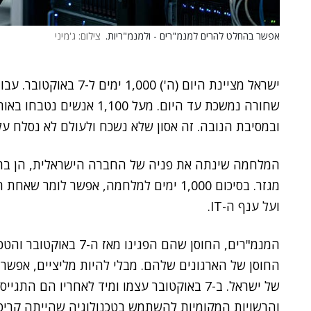
אפשר בהחלט להרים למנמ"רים - ולמנמ"ריות.
צילום: ג'מיני
ישראל מציינת היום (ה') 
שחורה נמשכת עד היום. מעל 0
ובמסיבת הנובה. זה אסון שלא נשכח ולעולם לא נסלח עלי
המלחמה שינתה את פניה של החברה הישראלית, הן ברמ
מגזר. בסיכום 1,000 ימים למלחמה, אפשר 
ועל ענף ה-IT.
המנמ"רים, החוסן שהם הפ
החוסן של הארגונים שלהם. מבלי להיות מליציים, אפשר
של ישראל. ב-7 באוקטובר עצמו ומיד לאחריו הם 
והרשויות המקומיות להשתמש בטכנולוגיה שהייתה קריט