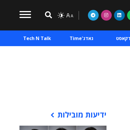
דקאסט
גאדג'Time
Tech N Talk
וכן פרסומי
תוכן פרסומי
וכן פרסומי
ידיעות מובילות