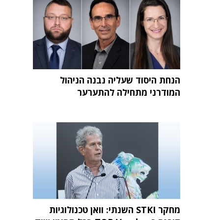
הנחת היסוד שעליה נבנה הניהול
המודרני מתחילה להתערער
מחקר STKI השנתי: וואן טכנולוגיות