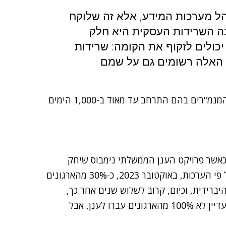
רק מנהל מערכות המידע, אלא זה שלוקח
בה השרידות העסקית היא חלק
כולים לזקוף את הקומה: שרידות
ובכל זאת טכנולוגיה – להלן כמה תחומים שהעיסוק של המנמ"רים בהם התרחב עד מאוד ב-1,000 הימים
כאשר פרויקט הענן הממשלתי נימבוס שיחק
תפקיד מרכזי בתהליך – בארגוני ממשלה, אבל לא רק. על פי הערכות, באוקטובר 2023, כ-30% מהארגונים
ברידית, וכיום, קרוב לשלוש שנים אחר כך,
הנתון הוא בין 50% ל-70%, תלוי את מי שואלים. אמנם, עדיין לא 100% מהארגונים עברו לענן, אבל