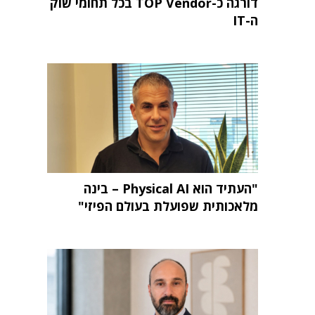
דורגה כ-TOP Vendor בכל תחומי שוק
ה-IT
"העתיד הוא Physical AI – בינה
מלאכותית שפועלת בעולם הפיזי"