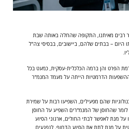
1,000 ימים ל-7 באוקטובר. עבור רבים מאיתנו, התקופה שהחלה באותה שבת
1,10 אנשים נטבחו באותו היום – בבתים שלהם, ביישובים, בבסיסי צה"ל
ו.
ת הפרט והן ברמה הכלכלית-עסקית, כמעט בכל
לומר שאחת ההשפעות הדרמטיות הייתה על מעמד המנמ"ר
גינו מאז ה-7 באוקטובר והטכנולוגיות שהם מפעילים, השפיעו רבות על שמירת
 לומר שהחוסן של המנמ"רים השפיע על החוסן
התגייסו על מנת לאפשר לבתי החולים, ארגוני הסיוע
ית על מנת לתת את הסיוע הדחוף, לנפגעים