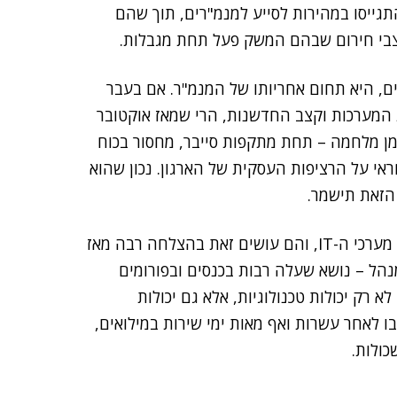
גייסו במהירות לסייע למנמ"רים, תוך שהם
מצבי חירום שבהם המשק פעל תחת מגבלות.
ים, היא תחום אחריותו של המנמ"ר. אם בעבר
ת המערכות וקצב החדשנות, הרי שמאז אוקטובר
 בזמן מלחמה – תחת מתקפות סייבר, מחסור בכוח
אי על הרציפות העסקית של הארגון. נכון שהוא
 הזאת תישמר.
המנמ"רים נדרשו להוכיח את כישורי הניהול הארגוני של מערכי ה-IT, והם עושים זאת בהצלחה רבה מאז
ו כמנהל – נושא שעלה רבות בכנסים ובפורומים
 רק יכולות טכנולוגיות, אלא גם יכולות
בו לאחר עשרות ואף מאות ימי שירות במילואים,
ולות.