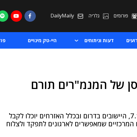
פורומים
גלריה
DailyMaily
ועים
דעות וניתוחים
היי-טק מינויים
פו
חוסן של המנמ"רים תורם
ת
ת
המנמ"רים עשו לילות כימים כדי שנפגעי ה-7.10, היישובים בדרום ובכלל האזרחים יוכלו לקבל
 המרכזיים שמאפשרים לארגונים לתפקד ולצלוח