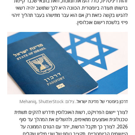
זהות דיגיטלית, כולל העלאת תמונות, וזאת בתנאי שכבר קיימת
ברשותו תעודה ביומטרית. הכוונה היא לכך שתושב יהיה רשאי
להגיש בקשה כזאת רק אם הוא עבר מתישהו בעבר תהליך זיהוי
פיזי בלשכת רישום אוכלוסין.
דרכון ביומטרי של מדינת ישראל.
צילום: Mehaniq, ShutterStock
לצורך יישום הפרויקט, רשות האוכלוסין תידרש להקים תשתית
טכנולוגית ואמצעים מתאימים, ולהשלים את המהלך עד סוף
2026. לצורך כך תקבל הרשות, יחד עם הגורם הממונה על
היישומים הביומטריים, תקציב נוסף של שני מיליון שקלים.