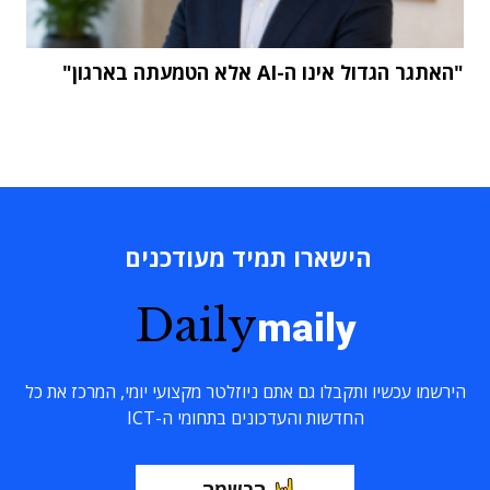
"האתגר הגדול אינו ה-AI אלא הטמעתה בארגון"
הישארו תמיד מעודכנים
Daily
maily
הירשמו עכשיו ותקבלו גם אתם ניוזלטר מקצועי יומי, המרכז את כל
החדשות והעדכונים בתחומי ה-ICT