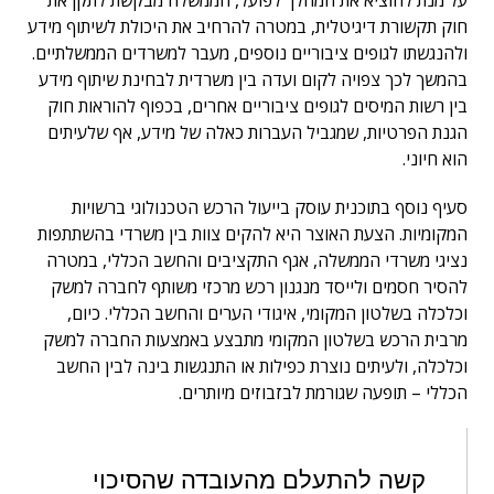
על מנת להוציא את המהלך לפועל, הממשלה מבקשת לתקן את
חוק תקשורת דיגיטלית, במטרה להרחיב את היכולת לשיתוף מידע
ולהנגשתו לגופים ציבוריים נוספים, מעבר למשרדים הממשלתיים.
בהמשך לכך צפויה לקום ועדה בין משרדית לבחינת שיתוף מידע
בין רשות המיסים לגופים ציבוריים אחרים, בכפוף להוראות חוק
הגנת הפרטיות, שמגביל העברות כאלה של מידע, אף שלעיתים
הוא חיוני.
סעיף נוסף בתוכנית עוסק בייעול הרכש הטכנולוגי ברשויות
המקומיות. הצעת האוצר היא להקים צוות בין משרדי בהשתתפות
נציגי משרדי הממשלה, אגף התקציבים והחשב הכללי, במטרה
להסיר חסמים ולייסד מנגנון רכש מרכזי משותף לחברה למשק
וכלכלה בשלטון המקומי, איגודי הערים והחשב הכללי. כיום,
מרבית הרכש בשלטון המקומי מתבצע באמצעות החברה למשק
וכלכלה, ולעיתים נוצרת כפילות או התנגשות בינה לבין החשב
הכללי – תופעה שגורמת לבזבוזים מיותרים.
קשה להתעלם מהעובדה שהסיכוי