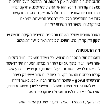
מלאכותית. רוב ההצעות אינן חדשות, והן מתבססות על החלטות
ממשלה קודמות. הדגש הוא על האצת תהליכים, שחלקם עדיין
בגדר תוכניות ואחרים כבר החלו להתבצע. הממשלה מבקשת
לזרז את התהליכים הללו כדי להגביר התייעלות, לצמצם
ביורוקרטיה ולשפר את השירות לאזרח.
באוצר אומרים שחלק מאותם תהליכים מחייבים חקיקה חדשה או
תיקון חקיקה קיימת, והתוכנית כוללת תאריכי יעד למימושם.
מה התוכניות?
במסגרת חוק ההסדרים המוצע, כל משרד ממשלתי יחויב להקים
אזור אישי ייעודי בתוך 90 יום לאחר העברתו. המטרה היא לאפשר
לכל אזרח לבצע באזור זה פעולות שונות, כגון צפייה במידע אישי,
קבלת מסמכים והגשת בקשות. כיום קיים אזור אישי רק באתר
הממשלתי
gov.il
– שזוכה להצלחה רבה. אולם, כאשר אזרח
נדרש להתנהל מול משרד ממשלתי ספציפי לצורך מימוש זכויותיו,
הוא נאלץ לא פעם לעבור מסלול ביורוקרטי מייגע.
כדי להקל, הממשלה תאפשר מעבר ישיר בין האזור האישי