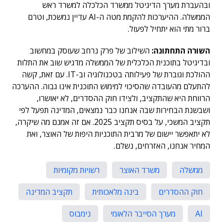
ובהעברת מערך הדיגיטל ממשרד הכלכלה למשרד ראש
הממשלה. ההיערכות להקמת מטה ה-AI עדיין נמשכת, וטרם
ברור מתי הוא יתחיל לפעול.
השורה התחתונה:
השילוב של פרק נרחב שעוסק במחשוב
ובדיגיטל בתוכנית הכלכלית של הממשלה מדגיש שוב את התלות
ההולכת וגוברת של פעילותה בטכנולוגיה וב-IT. עם זאת, קשה
להתעלם מהעובדה שהסיכוי למימוש התוכנית אינו גבוה. ההערכה
הרווחת היא שהתקציב, ולצידו חוק ההסדרים, לא יאושרו,
ושבשנת הבחירות שבה אנחנו כבר נמצאים, המדינה תפעל לפי
תקציב המשכי, על בסיס תקציב 2025. אם זה אמנם מה שיקרה,
לא יתאפשר יישום של מרבית התוכניות היפות של האוצר, ואת
המחיר אנחנו, האזרחים, נשלם.
ממשלה
משרד האוצר
רשויות מקומיות
חוק ההסדרים
בינה מלאכותית
תקציב המדינה
AI
מערך הסייבר הלאומי
נימבוס