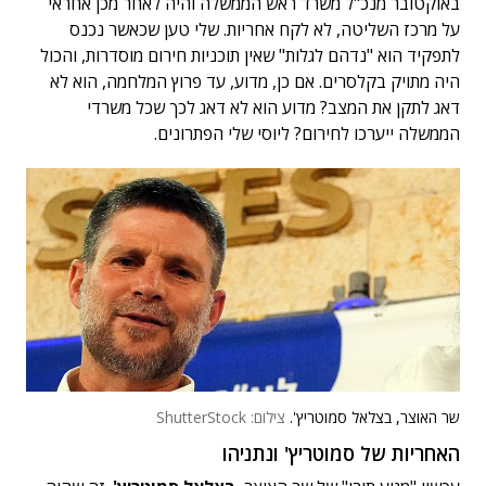
באוקטובר מנכ"ל משרד ראש הממשלה והיה לאחר מכן אחראי
על מרכז השליטה, לא לקח אחריות. שלי טען שכאשר נכנס
לתפקיד הוא "נדהם לגלות" שאין תוכניות חירום מוסדרות, והכול
היה מתויק בקלסרים. אם כן, מדוע, עד פרוץ המלחמה, הוא לא
דאג לתקן את המצב? מדוע הוא לא דאג לכך שכל משרדי
הממשלה ייערכו לחירום? ליוסי שלי הפתרונים.
שר האוצר, בצלאל סמוטריץ'.
צילום: ShutterStock
האחריות של סמוטריץ' ונתניהו