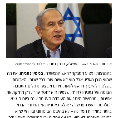
אחריות, מישהו? ראש הממשלה, בנימין נתניהו.
צילום: Shutterstock
בהמלצותיו מציע המבקר לראש הממשלה,
בנימין נתניהו
, את מה
שהוא מובן מאליו, אבל הוא לא עשה אותו בכל שנותיו הארוכות
בשלטון: להיערך מראש לשעת חירום ולבצע תרגולים. התגובה
הבוטה של נתניהו לדו"ח, שלפיה הוא "חסר ערך", רק מחזקת את
אמינותו, וממחישה היטב את העובדה העגומה שגם ביום ה-700
למלחמה, ראש הממשלה לא לקח אחריות על המחדל הגדול
ביותר בתולדות המדינה – לא בהיבט הביטחוני ובוודאי שלא
בהיבט האזרחי. לא הוא ולא אף אחד משרי הממשלה. האם ועדת