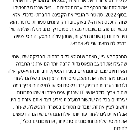
עכשיו "מגיע תורו" של שר האוצר,
בצלאל סמוטריץ'
. זה שהיה
אמור לתת את הכסף להיערכות לחירום – מאז שנכנס לתפקידו
בסוף 2022. סמוטריץ' הוביל את הקבינט החברתי-כלכלי, אלא
שזה התכנס מאז ה-7 באוקטובר רק פעמים ספורות. כלומר, הוא
נכשל גם פה. בתשובתו למבקר, סמוטריץ' כתב מגילה שלימה של
תירוצים ונתן תשובות חלקיות, שמהן עולה המסקנה הכי צפויה
בממשלה הזאת: אני לא אחראי.
המבקר לא ציין, מאחר שזה לא כלול בתחומי הבדיקה שלו, שמי
שהצילו את המצב מכאוס גדול הרבה יותר הם ארגוני החברה
האזרחית, עובדים ומנהלים במגזר העסקי, וחברות ההיי-טק. אלה
הבינו מהר מאוד את המצב, גייסו את הרצון הטוב שלהם לעזור
ולנהוג בערבות הדדית, ירדו לשטח וסייעו למי שהיה צריך במה
שהיה צריך. כולל אנשי IT שבזמן אפס פיתחו ויישמו פתרונות
יצירתיים בכל מה שקשור למערכות מידע. לצד אותם אזרחים היו,
וחשוב לציין את זה, עובדים מסורים במשרדי הממשלה, שעזרו,
אבל היו יכולים לעזור עוד יותר אילו המנהלים שלהם היו עושים
את המוטל עליהם ומתכוננים טוב יותר, או מתכוננים בכלל,
לחירום.