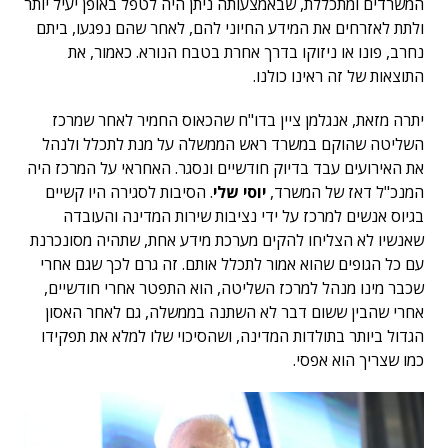
המשרדים ומתכללת, שבאמצעותה ניתן היה לטפל באופן יעיל יותר
ולתת לאזרחים את המידע החיוני להם, לאחר שהם נפגעו, ביתם
נחרב, פונו או ניזוקו בדרך אחרת בטבח הנורא. כאמור, את
התוצאות של זה ראינו כולנו.
יתרה מזאת, אנגלמן ציין בדו"ח שהכאוס החמיר לאחר שמרכז
השליטה שהוקם במשרד ראש הממשלה על מנת לתכלל ולנהל
את האירועים עבד בדיוק חודשיים ונסגר. האחראי על המרכז היה
המנכ"ל דאז של המשרד,
יוסי שלי
. הסיבות לסגירה היו קשיים
בגיוס אנשים למרכז על ידי נציבות שירות המדינה והעובדה
שאנשיו לא הצליחו להקים מערכת מידע אחת, שתהיה מסונכרנת
עם כל הגופים שהוא אמור לתכלל אותם. זה גרם לכך שגם אחרי
שכבר מינו מנהל למרכז השליטה, הוא התפטר אחרי חודשיים,
אחרי שהבין ששום דבר לא השתנה בממשלה, גם לאחר האסון
הגדול ביותר בתולדות המדינה, ושהסיכוי שלו למלא את תפקידו
כמו שצריך הוא אפסי.