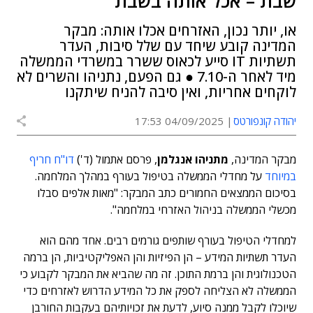
שבת – אכל אותה בשבת
או, יותר נכון, האזרחים אכלו אותה: מבקר
המדינה קובע שיחד עם שלל סיבות, העדר
תשתיות IT סייע לכאוס ששרר במשרדי הממשלה
מיד לאחר ה-7.10 ● גם הפעם, נתניהו והשרים לא
לוקחים אחריות, ואין סיבה להניח שיתקנו
יהודה קונפורטס
04/09/2025 17:53
מבקר המדינה,
מתניהו אנגלמן
, פרסם אתמול (ד')
דו"ח חריף
במיוחד
על מחדלי הממשלה בטיפול בעורף במהלך המלחמה.
בסיכום הממצאים החמורים כתב המבקר: "מאות אלפים סבלו
מכשלי הממשלה בניהול האזרחי במלחמה".
למחדלי הטיפול בעורף שותפים גורמים רבים. אחד מהם הוא
העדר תשתיות המידע – הן הפיזיות והן האפליקטיביות, הן ברמה
הטכנולוגית והן ברמת התוכן. זה מה שהביא את המבקר לקבוע כי
הממשלה לא הצליחה לספק את כל המידע הדרוש לאזרחים כדי
שיוכלו לקבל ממנה סיוע, לדעת את זכויותיהם בעקבות החורבן