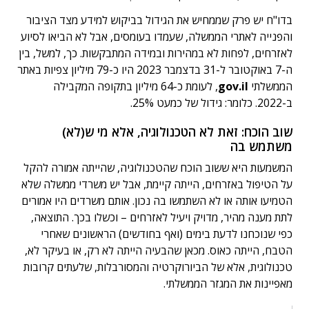
בדו"ח יש פרק שממחיש את הגידול בביקוש למידע מצד הציבור
והפנייה לאתרי הממשלה, שעמדו בעומסים, אבל לא הביאו לסיוע
לאזרחים, לפחות לא במהירות ובמידה המתבקשות. כך, למשל, בין
ה-7 באוקטובר ל-31 בדצמבר 2023 היו כ-79 מיליון צפיות באתר
הממשלתי
gov.il
, לעומת כ-64 מיליון בתקופה המקבילה
ב-2022. כלומר: גידול של כמעט 25%.
שוב הוכח: זאת לא הטכנולוגיה, אלא מי ש(לא)
משתמש בה
המשמעות היא ששוב הוכח שהטכנולוגיה, שהייתה אמורה להקל
על הטיפול באזרחים, הייתה קיימת, אבל יש משרדי ממשלה שלא
הטמיעו אותה או לא השתמשו בה נכון. אותם משרדים היו אמורים
לתת מענה מהיר, מדויק ויעיל לאזרחים – וכשלו בכך. התוצאה,
כפי שנוכחנו לדעת בימים (ואף בחודשים) הראשונים שאחרי
הטבח, הייתה כאוס. מכאן שהבעיה הייתה לא רק, או בעיקר לא,
טכנולוגית, אלא של הביורוקרטיה והמסורבלות, שלעתים קרובות
מאפיינות את המגזר הממשלתי.