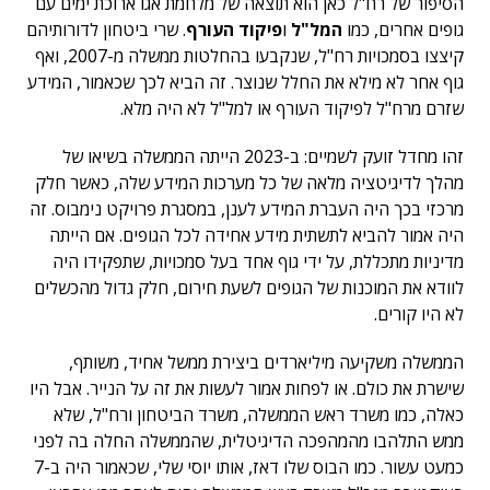
הסיפור של רח"ל כאן הוא תוצאה של מלחמת אגו ארוכת ימים עם
גופים אחרים, כמו
המל"ל
ו
פיקוד העורף
. שרי ביטחון לדורותיהם
קיצצו בסמכויות רח"ל, שנקבעו בהחלטות ממשלה מ-2007, ואף
גוף אחר לא מילא את החלל שנוצר. זה הביא לכך שכאמור, המידע
שזרם מרח"ל לפיקוד העורף או למל"ל לא היה מלא.
זהו מחדל זועק לשמיים: ב-2023 הייתה הממשלה בשיאו של
מהלך לדיגיטציה מלאה של כל מערכות המידע שלה, כאשר חלק
מרכזי בכך היה העברת המידע לענן, במסגרת פרויקט נימבוס. זה
היה אמור להביא לתשתית מידע אחידה לכל הגופים. אם הייתה
מדיניות מתכללת, על ידי גוף אחד בעל סמכויות, שתפקידו היה
לוודא את המוכנות של הגופים לשעת חירום, חלק גדול מהכשלים
לא היו קורים.
הממשלה משקיעה מיליארדים ביצירת ממשל אחיד, משותף,
שישרת את כולם. או לפחות אמור לעשות את זה על הנייר. אבל היו
כאלה, כמו משרד ראש הממשלה, משרד הביטחון ורח"ל, שלא
ממש התלהבו מהמהפכה הדיגיטלית, שהממשלה החלה בה לפני
כמעט עשור. כמו הבוס שלו דאז, אותו יוסי שלי, שכאמור היה ב-7