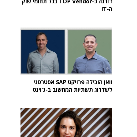
דורגה כ-TOP Vendor בכל תחומי שוק
ה-IT
וואן הובילה פרויקט SAP אסטרטגי
לשדרוג תשתיות המחשוב ב-ג'וינט