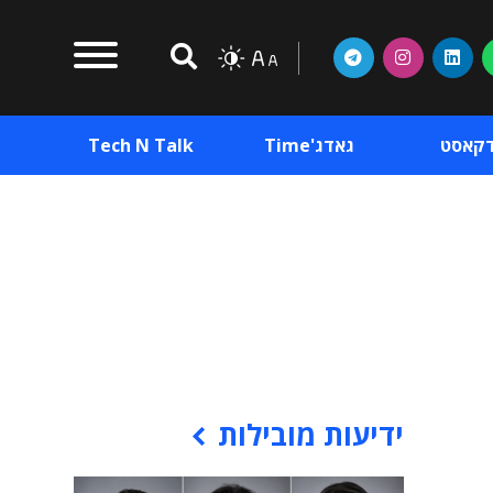
דקאסט
גאדג'Time
Tech N Talk
וכן פרסומי
תוכן פרסומי
וכן פרסומי
ידיעות מובילות