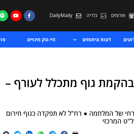
פורומים
גלריה
DailyMaily
ועים
דעות וניתוחים
היי-טק מינויים
פו
הקמת גוף מתכלל לעורף –
ת
ת
רחי של המלחמה ● רח"ל לא תפקדה כגוף חירום
"ט המרכזי