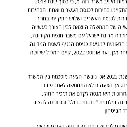
לגבי ההערות, כי המבקר התריע על הליקויים בשנים קודמות השיב משרד רוה"מ, כי בסוף שנת 2018
בל חוק התפזרות הכנסת העשרים, ובאפריל 2019 התקיימו בחירות לכנסת העשרים ואחת. הבחירות
ם ושתיים התקיימו בספטמבר 2019, והבחירות לכנסת העשרים ושלוש התקיימו במרץ
בעשייה של הממשלה היוצאת לבין הצורך בעשייה
על פעילות הממשלה; בשנים 2020-2021 התמודדה מדינת ישראל עם משבר מגפת הקורונה,
 הלאומית למניעת כניסת הנגיף לשטח המדינה.
על פי המידע שמסר משרד ראש הממשלה, בתקופה שלאחר מכן, ועד אוגוסט 2022, קיים המל"ל שלושה
רח"ל מסרה למשרד מבקר המדינה, כי בשנת 2022 אכן גובשה הצעה מוסכמת בין המשרד
ם, אך הצעה זו לא התממשה לאחר פיזור
חרונות היא מנסה לקדם את תזכיר החוק,
ונה ומלחמת "חרבות ברזל," ובכוונתה להציג
 הביטחון.
ותף לגיבוש נוסח תזכיר חוק העורף וימשיך