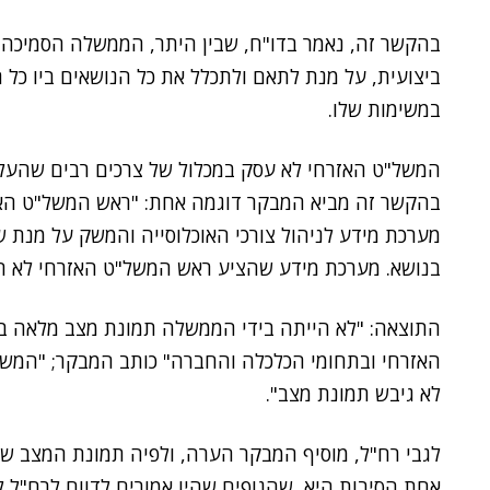
בהקשר זה, נאמר בדו"ח, שבין היתר, הממשלה הסמיכה א
ביצועית, על מנת לתאם ולתכלל את כל הנושאים ביו כל ה
במשימות שלו.
המשל"ט האזרחי לא עסק במכלול של צרכים רבים שהעלו 
בהקשר זה מביא המבקר דוגמה אחת: "ראש המשל"ט האז
מערכת מידע לניהול צורכי האוכלוסייה והמשק על מנת ש
בנושא. מערכת מידע שהציע ראש המשל"ט האזרחי לא ה
התוצאה: "לא הייתה בידי הממשלה תמונת מצב מלאה ב
האזרחי ובתחומי הכלכלה והחברה" כותב המבקר; "המשל
לא גיבש תמונת מצב".
לגבי רח"ל, מוסיף המבקר הערה, ולפיה תמונת המצב שס
אחת הסיבות היא, שהגופים שהיו אמורים לדווח לרח"ל ל