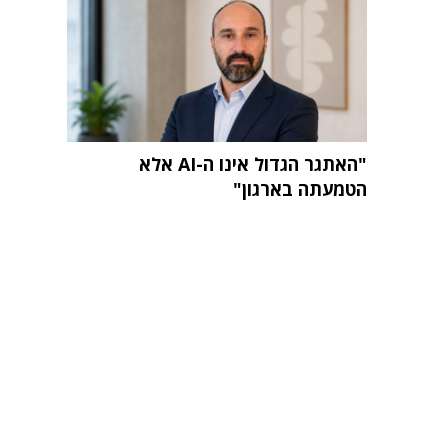
"האתגר הגדול אינו ה-AI אלא
הטמעתה בארגון"