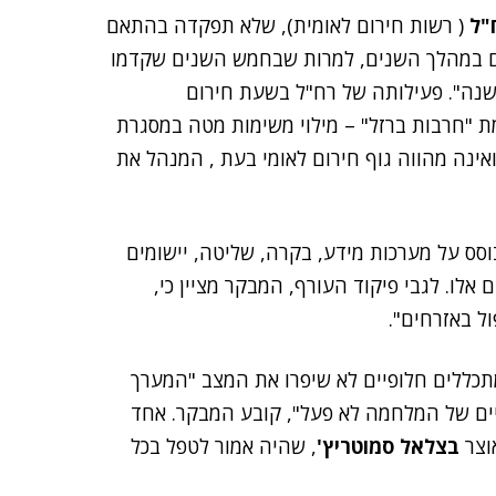
"ל
( רשות חירום לאומית), שלא תפקדה בהתאם
מצם במהלך השנים, למרות שבחמש השנים שקדמו
ל היה 80 מיליון שקלים בשנה". פעילותה של רח"ל בשעת חירום
ת "חרבות ברזל" – מילוי משימות מטה במסגרת
אינה מהווה גוף חירום לאומי בעת , המנהל את
בוסס על מערכות מידע, בקרה, שליטה, יישומים
אלו. לגבי פיקוד העורף, המבקר מציין כי,
ל באזרחים".
תכללים חלופיים לא שיפרו את המצב "המערך
ם של המלחמה לא פעל", קובע המבקר. אחד
וצר
בצלאל סמוטריץ'
, שהיה אמור לטפל בכל