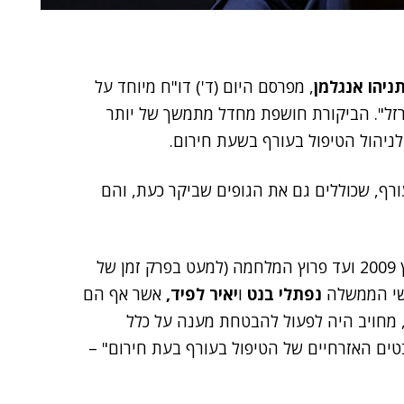
ניהו אנגלמן
, מפרסם היום (ד') דו"ח מיוחד על
ל". הביקורת חושפת מחדל מתמשך של יותר
ורף, שכוללים גם את הגופים שביקר כעת, והם
, שכיהן בתפקיד זה ממרץ 2009 ועד פרוץ המלחמה (למעט בפרק זמן של
נפתלי בנט
ו
יאיר לפיד,
אשר אף הם
דרת הנושא) ובמצטבר – במשך כ-13 שנים, מחויב היה לפעול להבטחת מענה על כלל
ם האזרחיים של הטיפול בעורף בעת חירום" –