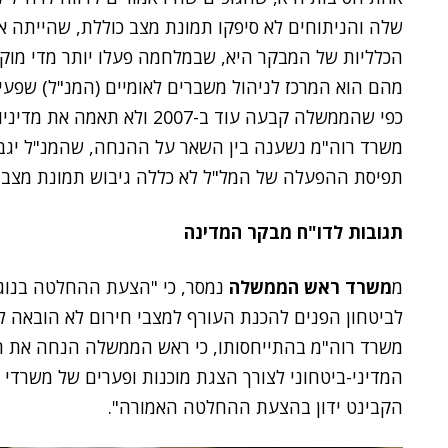
שלה והניתוחים לא סיפקו תמונת מצב כוללת, שהייתה 
הכלליות של המבקר היא, שבמלחמה פעלו יותר מדי מוקד
מהם הוא המרכז לניהול משברים לאומיים (המנ"ל) שפע
כפי שהממשלה קבעה עוד ב-2007
משרד רוה"מ נשענה בין השאר על ההנחה, שהמנ"ל יגבש
תפיסת ההפעלה של המל"ל לא כללה גיבוש תמונת מצב 
תגובות לדו"ח מבקר המדינה
מ
משרד ראש הממשלה
נמסר, כי "הצעת ההחלטה בנוגע
לביטחון הפנים להכנת העורף למצבי חירום לא הובאה לפנ
משרד רוה"מ בהתייחסותו, כי ראש הממשלה הנחה את המ
המדיני-ביטחוני לצורך הצגת מוכנות ופערים של משרדי ה
הקבינט ידון בהצעת ההחלטה האמורה".