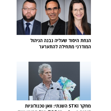
הנחת היסוד שעליה נבנה הניהול
המודרני מתחילה להתערער
מחקר STKI השנתי: וואן טכנולוגיות