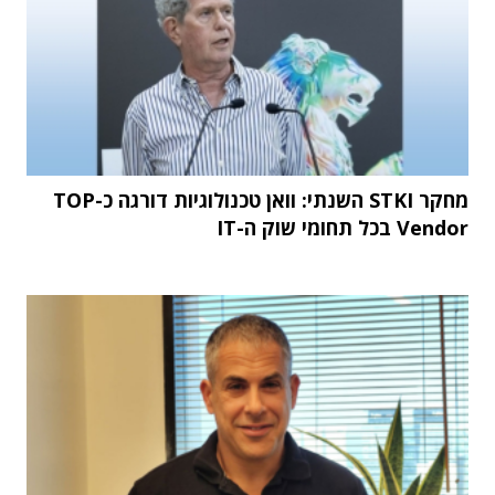
מחקר STKI השנתי: וואן טכנולוגיות דורגה כ-TOP
Vendor בכל תחומי שוק ה-IT