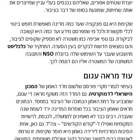
יוצרת שטחים אפורים, שאליהם נכנסים בעלי עניין שמייצרים את
אותה שחיתות, שפוגעת בסופו של דבר בציבור.
שקיפות היא גם פונקציה שעד כמה מדינה מאפשרת חופש ביטוי
לכלי תקשורת ולכל מי שמפרסם מידע ועד כמה היא קשובה
לביקורת. גם גופי אכיפה כמו משטרה לא מספיק שקופים לציבור,
והם נמצאים חדשות לבקרים בעין הסערה. התחקיר של
כלכליסט
מהשבוע שעבר על השימוש שלה ברוגלת
NSO
והתגובה
המשתנה של המשטרה אליו הם דוגמה לכך.
עוד מראה עגום
בעיתוי לגמרי מקרי פורסם שלשום מדד האמון של
המכון
הישראלי לדמוקרטיה
. גם המדד הזה משקף מראה די עגום,
שמצביע על רמת האמון הנמוכה של הציבור בממסד. הנתונים
מראים שאמון הציבור בכל מוסדות המדינה ירד לעומת שנה
שעברה. רבים כבר לא מאמינים לממשלה, לכנסת, לרשויות
המקומיות ואפילו ל-"קודש הקודשים" – צה"ל. גם כאן, אחת
הסיבות המרכזיות לירידה באמון היא חוסר שקיפות. זו גורמת
לאנשים רבים לחשוב שהכול רקוב ושכולם מושחתים. התוצאה