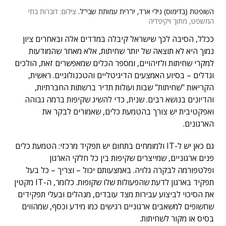
השופטת (בדימוס) נילי ארד, יו"רית עמותת שבי"ל.
צילום: דוברות בתי
המשפט, מתוך ויקיפדיה
ככלל, הסיבה לכך שישראל קיבלה במדדים אלה ובאחרים ציון
נמוך היא לא תוצאה של יותר שחיתות, אלא מאחר שהמודעות
למקרי שחיתות ולזיהויים, ומספר הכלים שמאפשרים זאת, הולכים
וגדלים – בסיוע האמצעים הדיגיטליים והטכנולוגיים. ראשית,
הקריאות "שחיתות" שבות ועולות תדיר ברשתות החברתיות,
והדיונים בנושא רבים. שנית, כדי להשיג שקיפות ברמה גבוהה
ואפקטיבית יש צורך בהטמעת כלים, שאמורים לבקר את
הארגונים.
גם כאן יש ל-IT ולמומחים בתחום יש תפקיד מרכזי: הטמעת כלים
פנים ארגוניים, שמייצרים שקיפות בין כל חלקי הארגון
ופלטפורמה לבקרה גלויה. באמצעותם יכול – וצריך – כל בעל
תפקיד בארגון לדעת שהפעולות שלו שקופות. כלומר, ה-IT מקטין
את הסיכוי לביצוע עבירות מצד עובדים, מנהלים ובעלי תפקידים
שחשופים למשאבים ארגוניים רגישים כמו מידע וכסף, שמהווים
בסיס או מקור לשחיתות.