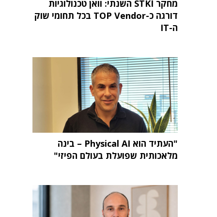
מחקר STKI השנתי: וואן טכנולוגיות
דורגה כ-TOP Vendor בכל תחומי שוק
ה-IT
"העתיד הוא Physical AI – בינה
מלאכותית שפועלת בעולם הפיזי"