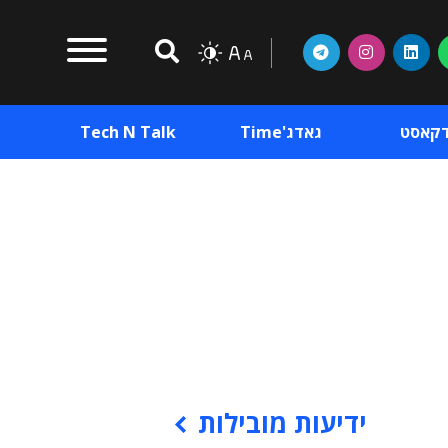
דקאסט
גאדג'Time
Tech N Talk
וכן פרסומי
תוכן פרסומי
וכן פרסומי
ידיעות מובילות