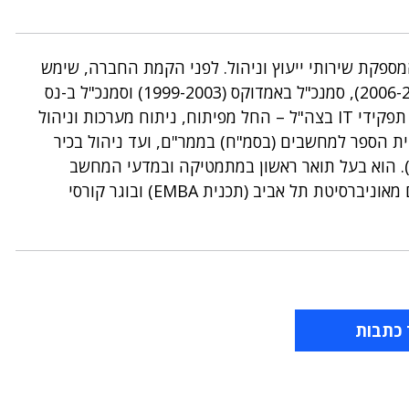
רנק הוא מייסד ומנכ"ל חברת הבוטיק FrankIT, המספקת שירותי ייעוץ וניהול. לפני הקמת החברה, שימש
כחבר הנהלה וסמנכ"ל טכנולוגיות המידע של בזק (2006-2012), סמנכ"ל באמדוקס (1999-2003) וסמנכ"ל ב-נס
טכנולוגיות (2003-2004). קודם לכן שירת פרנק במספר תפקידי IT‏ בצה"ל – החל מפיתוח, ניתוח מערכות וניהול
בית הספר למחשבים (בסמ"ח) בממר"ם, ועד ניהול בכיר
מפקד יחידות מחשב בדרגת אלוף-משנה (1977-1999). הוא בעל תואר ראשון במתמטיקה ובמדעי המחשב
מאוניברסיטת בר אילן, מוסמך לתואר שני במנהל עסקים מאוניברסיטת תל אביב (תכנית EMBA‏) ובוגר קורסי
 כתבות