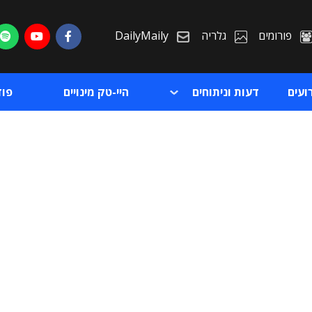
פורומים
גלריה
DailyMaily
ועים
דעות וניתוחים
היי-טק מינויים
פו
ת
ת