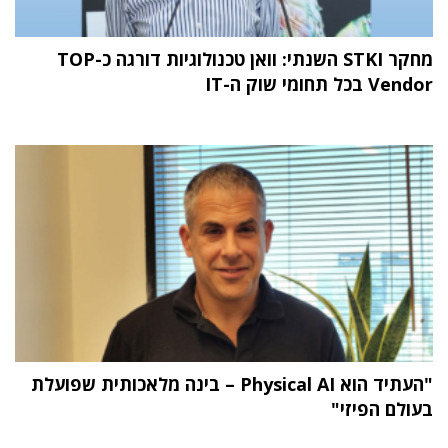
מחקר STKI השנתי: וואן טכנולוגיות דורגה כ-TOP
Vendor בכל תחומי שוק ה-IT
"העתיד הוא Physical AI – בינה מלאכותית שפועלת
בעולם הפיזי"