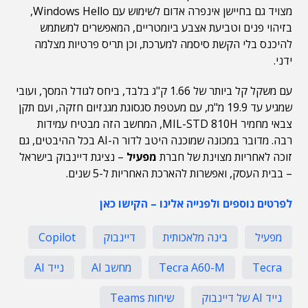
מצויד גם בחיישן אינפרה אדום לשימוש עם Windows Hello,
בזיהוי פנים וטביעת אצבע ביומטריים, המאפשרים למשתמש
להיכנס בלי הקשת סיסמה למערכת, וכן תריס פרטיות מצלמה
ידני.
עם משקל קל ביותר של 1.66 ק"ג בלבד, ביחס לגודל המסך, ועובי
שמגיע עד 19.9 מ"מ, עם מעטפת סגסוגת מגנזיום חזקה, ועם תקן
צבאי מחמיר MIL-STD 810H, המחשב הזה מבטיח עמידות
רבה. מדובר במכונה שמוכנה היטב לדור ה-AI בכל ההיבטים, גם
זוכה לאחריות מצוינת של חברת
מפעיל
– נציגת דיינבוק בישראל
– בבית העסק, ואפשרות להארכת האחריות ל-5 שנים.
לפרטים נוספים ולפנייה אלינו – הקישו כאן
מפעיל
בינה מלאכותית
דיינבוק
Copilot
Tecra
Tecra A60-M
מחשב AI
נייד AI
נייד AI של דיינבוק
שיחות Teams