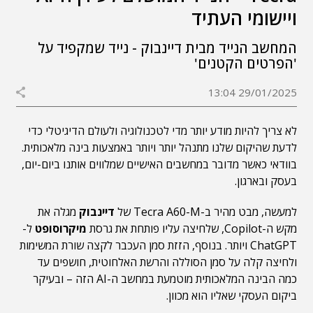
ויישומי העתיד
המחשב הנייד מבית דיינבוק - נייד שמקפיד על
'הפרטים הקטנים'
29/01/2025 13:04
לא צריך להיות מודע יותר מדי לטכנולוגיה ולעולם הדיגיטלי כדי
לדעת שהיקום שלנו מתנהל יותר ויותר באמצעות בינה מלאכותית.
בוודאי כאשר מדובר במחשבים האישיים שמלווים אותנו ביום-יום,
בעסק ובארגון.
למעשה, מבט מהיר ב-Tecra A60-M של
דיינבוק
מגלה את
מקש ה-Copilot, שלחיצה עליו פותחת את גרסת
מיקרוסופט
ל-
ChatGPT ויותר. בנוסף, הזזת סמן העכבר לקצה שורת המשימות
ולחיצה קלה על סמן הסוללה והרשת האלחוטית, חושפים עד
כמה הבינה המלאכותית מוטמעת במחשב ה-AI הזה – ובעיקר
ביקום העסקי שאליו הוא מכוון.