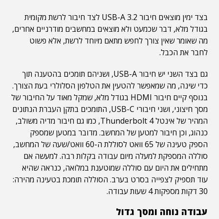
בצד ימין מוצאים חיבור USB-A 3.2 לצד חיבור לרשת מקומית
בגודל מלא, דבר שכמעט ולא מוצאים במחשבים מודרניים אחרים,
מה שאומר שאין צורך לחפש מתאם מיוחד לרשת, אלא פשוט
לחבר את הכבל.
גם בצד השני יש חיבור USB-A, ושניהם תומכים בהטענה תוך
כדי שינה, מה שמאפשר להטעין את הטלפון הסלולרי בעת הצורך.
בנוסף קיים חיבור HDMI בגודל מלא, שמקל מאוד על החיבור של
מסך חיצוני, ושני חיבורי USB-C, התומכים בתקן העברת הנתונים
המהיר של אינטל Thunderbolt 4, כמו גם חיבור מדיה משולב,
כנהוג, וכן חיבור למטען של המחשב. מדובר במטען שמספק
הספק טעינה של 65 וואט לסוללת ה-60 וואט/שעה של המחשב,
סוללה המספקת למעלה מיום עבודה בקלות רבה. למעשה אם
מתחילים את היום עם סוללה שמוטענת במלואה, כנראה שהיא
עוד תספיק לצפייה בסרט בערב. הסוללה תומכת בטעינה מהירה:
30 דקות מספקות 4 שעות עבודה.
עבודה נוחה ומסך גדול