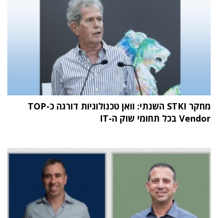
מחקר STKI השנתי: וואן טכנולוגיות דורגה כ-TOP
Vendor בכל תחומי שוק ה-IT