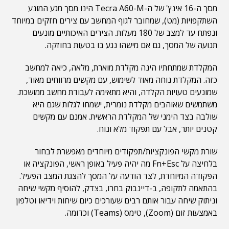
מסך ה-16 אינץ' של ה-Tecra A60-M הינו מסך מגע המונע
השתקפויות (מט), שמחובר לגוף המחשב עם צירים חזקים במיוחד
ונפתח עד למצב של 180 מעלות. הצירים האיכותיים מונעים
תנועה של המסך, גם אם מישהו נגע בו בטעות בחוזקה.
המקלדת שמתחתיו הינה מקלדת מוארת, מלאה, כיאה למחשב
כזה. המקלדת נוחה מאוד לשימוש, עם מקשים מרווחים מאוד,
שמונעים טעויות הקלדה, והיא מתאימה לעבודת מחשב ממושכת.
משתמשים שאוהבים מקלדת נומרית, ישמחו לגלות שגם היא
שולבה בצד הימני של המקלדת הראשית. אמנם עם מקשים
קטנים יותר, אבל עם תפקוד מלא ונוח.
שורת מקשי הפונקציות/תפקודים מיוחדים מאפשרת לבחור
בלחיצה על Fn+Esc מה יהיה פעיל באופן ראשי, הפונקציה או
הפקודה המיוחדת, לצד הודעה על המסך להצגת המצב הפעיל.
בהתאמה לתקופה, ב-דיינבוק בחרו, בצדק, להוסיף מקשי שיחה
וניתוק שיחה עבור אותם רבים שעורכים כיום שיחות וידיאו וטלפון
באמצעות זום (Zoom), טימס (Teams) וכדומה.