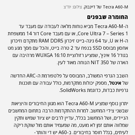
Tecra A60-M של דיינבוק.
צילום: יח"צ
החומרה שבפנים
ה-Tecra A60-M מביא נוחות מלאה לעבודה עם מעבד עד
Core Ultra 7 – Series 1, או עם מעבד Core דור 14 ממשפחת
ה-H או U, עד 64 גיגה-בייט זיכרון RAM DDR5 מתקדם וזיכרון
אחסון מבוסס SSD בנפח עד 2 טרה בייט, והכל עם מסך מגע מט
בגודל 16 אינץ', שמציע רזולוציית WUXGA 16:10 מרהיבה עם
הארה של 350 NIT הנוחה מאוד לעין.
השבב הגרפי המשולב, המבוסס על פלטפורמת ה-ARC החדשה
של
אינטל
, מספק יכולות מתקדמות, כולל עבודה עם תוכנות
גרפיות כבדות, כדוגמת SolidWorks.
יתרון נוסף שמציע Tecra A60-M הוא מגוון החיבורים והיציאות
שבשני צידי המחשב. למרות ההתקדמות הרבה בתחום המחשבים
הניידים, ושל המחשוב בכלל, עדיין לרבים יש ציוד שמיש ותקין
שמלווה אותם זמן לא מועט, מה שמעמיד אותם מול שוקת ריקה
לעיתים, בגלל חוסר בחיבורים. ב-A60 יש די והותר-