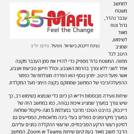
למחשב
משטח
עכבר נהדר,
גדול ונוח
מאוד
לשימוש,
נציגת דיינבוק בישראל. מפעיל.
צילום: יח"צ
שמגיב
היטב לכל
מחווה. המשטח גדול מספיק כדי להזיז את סמן העכבר מקצה
אחד לשני ללא צורך בהרמת האצבע. וכולל חיישן טביעות אצבע,
אשר פועל היטב. יתרון נוסף הוא הפרדה מוצלחת של כפתור
ההפעלה/כיבוי של המחשב שממוקם בקצה הימני מעל המקלדת.
שיחות וועידה מבוססות וידיאו הן כיום כלי שנמצא בשימוש רב, כך
שיש צורך במערך שמציע איכות גבוהה, כמו במחשב הזה של
דיינבוק. בהיבט הטכני מדובר במצלמת 5 מגה-פיקסל שמלווה
במערך מיקרופונים כפולים בעלי בינה מלאכותית, המסייעים גם
לסינון רעשי הרקע הסביבתיים, שרעשי ההקלדה נמנים עליהם.
הדבר חשוב מאוד בעת קיום שיחות Teams או Zoom. המחשב