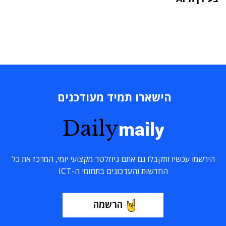
הישארו תמיד מעודכנים
Daily
maily
הירשמו עכשיו ותקבלו גם אתם ניוזלטר מקצועי יומי, המרכז את כל
החדשות והעדכונים בתחומי ה-ICT
הרשמה