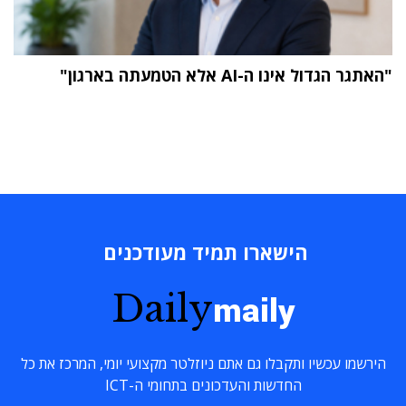
"האתגר הגדול אינו ה-AI אלא הטמעתה בארגון"
הישארו תמיד מעודכנים
Daily
maily
הירשמו עכשיו ותקבלו גם אתם ניוזלטר מקצועי יומי, המרכז את כל
החדשות והעדכונים בתחומי ה-ICT