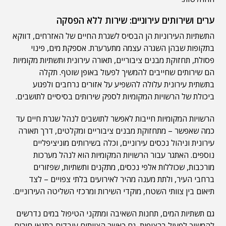
ערים ושירותים עירוניים: שירות ללא הפסקה
התשתיות העירוניות הן הבסיס לשגרת החיים של האזרחים, דווקא
בתקופות שבהן השגרה עצמה מתערערת. אספקת מים, פינוי
פסולת, תחזוקת מבנים ציבוריים, תאורה עירונית ותשתיות מקומיות
הם שירותים שחייבים להמשיך לפעול באופן שוטף. תקלה
בתשתית עירונית עלולה להשפיע על אזורים נרחבים ולפגוע
ביכולת של הרשויות המקומיות לספק שירותים בסיסיים לתושבים.
הרשויות המקומיות חייבות לאפשר לתושבים לנהל שגרת חיים עד
כמה שאפשר – מתחזוקת מבנים ציבוריים ומקלטים, דרך תאורה
עירונית וניהול נכסים עירוניים, וכלה בשירותים מוניציפליים
נוספים. האתגר עבור הרשויות המקומיות הוא לנהל מערכות
מורכבות, שכוללות אלפי נכסים, מתקנים ותשתיות, שפזורים
ברחבי העיר, ולתת מענה מהיר לאירועים בלתי צפויים – לצד
תיאום בין צוותי השטח, מוקדי השירות ומרכזי השליטה העירוניים.
גם תשתיות המים, תחנות השאיבה ומתקני הטיפול במים נדרשים
להמשיך לפעול ברציפות, גם כאשר הצוותים עובדים בתנאי חירום.