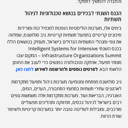
והחברה להמשיך לתפקד.
הכנס השנתי לבכירים בנושא טכנולוגיות לניהול
תשתיות
בימים אלו, מערכות הוליסטיות הופכות למכפיל כוח ומורידות
סיכונים קריטיים בתפעול תשתיות קריטיות. גיב סולושנס, שמלווה
את גופי ומנהלי התשתיות הגדולים בישראל, תעמיק בנושאים הללו
בכנס השנתי Intelligent Systems for Intensive
Infrastructure Organizations Summit – המקום שבו
מומחי תפעול, אחזקה וטכנולוגיה נפגשים כדי לעצב את החוסן
הלאומי הבא.
לפרטים נוספים ולהרשמה לאירוע
לחצו כאן
.
גיב סולושנס מפתחת ומטמיעה מערכות ניהול ותפעול מתקדמות
לארגונים עתירי תשתיות בתחומי התחבורה, הערים, המים,
האנרגיה, הבריאות ועוד. מערכות מתקדמות אלה משמשות גופים
רבים בישראל לניהול נכסים, תחזוקה ותהליכים תפעוליים
מורכבים, ומובילות לשליטה טובה יותר במערכות קריטיות ולשיפור
שורת הרווח.