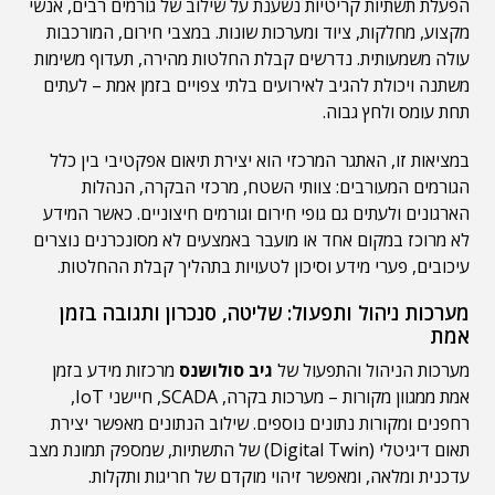
הפעלת תשתיות קריטיות נשענת על שילוב של גורמים רבים, אנשי
מקצוע, מחלקות, ציוד ומערכות שונות. במצבי חירום, המורכבות
עולה משמעותית. נדרשים קבלת החלטות מהירה, תעדוף משימות
משתנה ויכולת להגיב לאירועים בלתי צפויים בזמן אמת – לעתים
תחת עומס ולחץ גבוה.
במציאות זו, האתגר המרכזי הוא יצירת תיאום אפקטיבי בין כלל
הגורמים המעורבים: צוותי השטח, מרכזי הבקרה, הנהלות
הארגונים ולעתים גם גופי חירום וגורמים חיצוניים. כאשר המידע
לא מרוכז במקום אחד או מועבר באמצעים לא מסונכרנים נוצרים
עיכובים, פערי מידע וסיכון לטעויות בתהליך קבלת ההחלטות.
מערכות ניהול ותפעול: שליטה, סנכרון ותגובה בזמן
אמת
מערכות הניהול והתפעול של
גיב סולושנס
מרכזות מידע בזמן
אמת ממגוון מקורות – מערכות בקרה, SCADA, חיישני IoT,
רחפנים ומקורות נתונים נוספים. שילוב הנתונים מאפשר יצירת
תאום דיגיטלי (Digital Twin) של התשתיות, שמספק תמונת מצב
עדכנית ומלאה, ומאפשר זיהוי מוקדם של חריגות ותקלות.