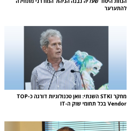
הנחת היסוד שעליה נבנה הניהול המודרני מתחילה
להתערער
מחקר STKI השנתי: וואן טכנולוגיות דורגה כ-TOP
Vendor בכל תחומי שוק ה-IT