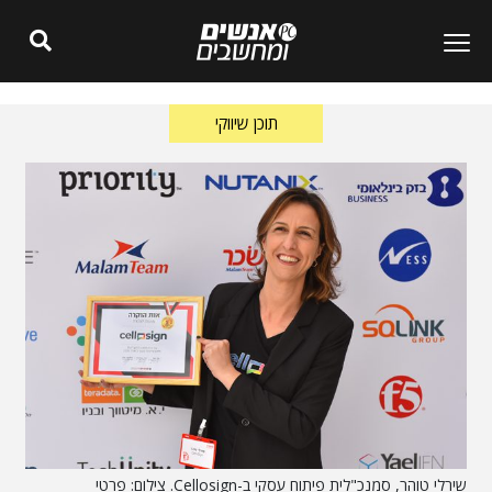
תוכן שיווקי
שירלי טוהר, סמנכ"לית פיתוח עסקי ב-Cellosign. צילום: פרטי