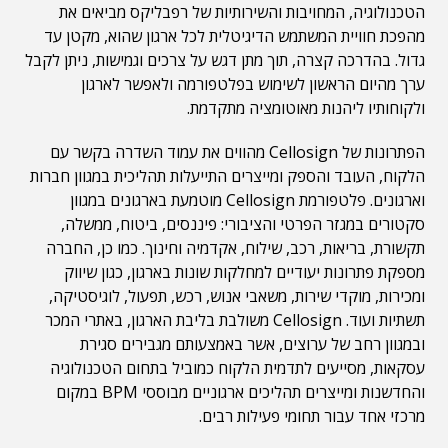
הטכנולוגיה, המחויבות והשירותיות של רפבליקס מביאים את
מהפכת חוויית המשתמש הדיגיטלית לכל ארגון שהוא, מקטן עד
גדול. בהדרכה קצרה, תוך מתן דגש על צרכים וגמישות, ניתן לקבל
ערך מהיום הראשון לשימוש בפלטפורמה ולאפשר לארגון
ולקוחותיו ליהנות מאוטומציה מתקדמת.
הפתרונות של Cellosign מהווים את עמוד השדרה בקשר עם
הלקוח, העובד והספק ומייצרים התייעלות תהליכית במגוון חברות
וארגונים. פלטפורמת Cellosign מוטמעת בארגונים במגוון
סקטורים במגזר הפרטי והציבורי: פיננסים, ביטוח, ממשלה,
תקשורת, בריאות, רכב, שילוח, אקדמיה וחינוך. כמו כן, החברה
מספקת פתרונות יעודיים למחלקות שונות בארגון, כגון שיווק
ומכירות, מוקדי שירות, משאבי אנוש, רכש, תפעול, לוגיסטיקה,
תשתיות ועוד. Cellosign משולבת בליבת הארגון, באתרי המכר
ובמגוון רחב של ערוצים, אשר באמצעותם מגבירים סגירת
עסקאות, מסייעים לתדמית הלקוח כמוביל בתחום הטכנולוגיה
והחדשנות ומייצרים תהליכים ארגוניים מבוססי BPM במקום
מרכזי אחד עבור תחומי פעילות רבים.