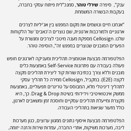
ענק", סיפרה
שירלי טוהר
, סמנכ"לית פיתוח עסקי בחברה,
בעקבות הבשורה המשמחת.
"אנחנו חיים ונושמים את מקום המפגש בין אג'יליות לצרכים
ארגוניים ולמורכבות ארגונית, שם נוצרים ה'כאבים' של הלקוחות
שלנו. Cellosign מספקת מענה מיטבי לצרכים ומגשרת על
הפערים המובנים שנוצרים במפגש זה", הוסיפה טוהר.
הפלטפורמה מבצעת אוטומציה תהליכית ומעניקה לארגונים חופש
פעולה בעבודה עם פתרונות Self-Service באמצעות כלים
מובנים וללא צורך בכתיבת שורות קוד ליצירת תהליכים מקצה
לקצה (E2E). במקביל, Cellosign ממירה כל תהליך עסקי
לתהליך דיגיטלי מלא, המבוסס על טריגרים תפעוליים, באמצעות
ממשק אינטואיטיבי וידידותי בשיטת Drag & Drop. כך, היא
מקצרת ומייעלת תהליכים עסקיים וחוסכת זמן ומשאבים לארגון,
כולל מזעור שגיאות בתהליכי העבודה.
הפלטפורמה מבצעת איסוף נתונים ממגוון ערוצים, כגון מערכות
ליבה, מערכות משיקות, אתרי החברה, עמדות שירות והזנה יזומה,