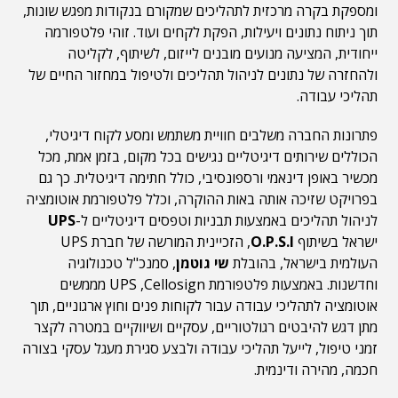
ומספקת בקרה מרכזית לתהליכים שמקורם בנקודות מפגש שונות,
תוך ניתוח נתונים ויעילות, הפקת לקחים ועוד. זוהי פלטפורמה
ייחודית, המציעה מנועים מובנים לייזום, לשיתוף, לקליטה
ולהחזרה של נתונים לניהול תהליכים ולטיפול במחזור החיים של
תהליכי עבודה.
פתרונות החברה משלבים חוויית משתמש ומסע לקוח דיגיטלי,
הכוללים שירותים דיגיטליים נגישים בכל מקום, בזמן אמת, מכל
מכשיר באופן דינאמי ורספונסיבי, כולל חתימה דיגיטלית. כך גם
בפרויקט שזיכה אותה באות ההוקרה, וכלל פלטפורמת אוטומציה
לניהול תהליכים באמצעות תבניות וטפסים דיגיטליים ל-
UPS
ישראל בשיתוף
O.P.S.I
, הזכיינית המורשה של חברת UPS
העולמית בישראל, בהובלת
שי גוטמן
, סמנכ"ל טכנולוגיה
וחדשנות. באמצעות פלטפורמת UPS ,Cellosign מממשים
אוטומציה לתהליכי עבודה עבור לקוחות פנים וחוץ ארגוניים, תוך
מתן דגש להיבטים רגולטוריים, עסקיים ושיווקיים במטרה לקצר
זמני טיפול, לייעל תהליכי עבודה ולבצע סגירת מעגל עסקי בצורה
חכמה, מהירה ודינמית.