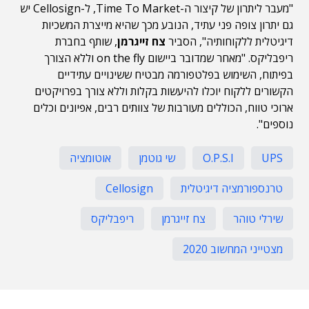
"מעבר ליתרון של קיצור ה-Time To Market, ל-Cellosign יש
גם יתרון צופה פני עתיד, הנובע מכך שהיא מייצרת המשכיות
דיגיטלית ללקוחותיה", הסביר
צח זייגרמן
, שותף בחברת
ריפבליקס. "מאחר שמדובר ביישום on the fly וללא הצורך
בפיתוח, השימוש בפלטפורמה מבטיח ששינויים עתידיים
הקשורים ללקוח יוכלו להיעשות בקלות וללא צורך בפרויקטים
ארוכי טווח, הכוללים מעורבות של צוותים רבים, אפיונים וכלים
נוספים".
UPS
O.P.S.I
שי גוטמן
אוטומציה
טרנספורמציה דיגיטלית
Cellosign
שירלי טוהר
צח זייגרמן
ריפבליקס
מצטייני המחשוב 2020
תוכן פרסומי