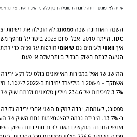
עלייה לאייפונים, ירידה לחברה המובילה מבין טלפוני האנדרואיד.
צילום: אפל
השנה האחרונה שבה
סמסונג
לא הובילה את רשימת יצר
IDC
, הייתה 2010. אבל, סיום 2023 בישר על מהפך משמעותי ביותר בצמרת:
איך
וואווי
ולעיתים גם
שיאומי
חולפות על פניה כדי לתת 
הגיעה לנתח השוק הגדול ביותר שלה אי פעם.
אשתקד 
3.7% למכירות של 234.6 מיליון טלפונים ולנתח שוק של 20.1%, בהשוואה ל-18.8% בשנה שעברה.
מכרה אשתקד 226.6 מיליון מכשירים מכל הסדרות, לעומת 262.2 מיליון ב-2022.