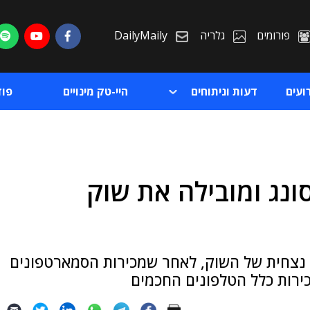
פורומים
גלריה
DailyMaily
ועים
דעות וניתוחים
היי-טק מינויים
פו
נג ומובילה את שוק
ת
ת
 נצחית של השוק, לאחר שמכירות הסמארטפונים