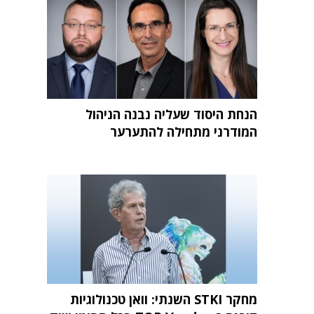
הנחת היסוד שעליה נבנה הניהול
המודרני מתחילה להתערער
מחקר STKI השנתי: וואן טכנולוגיות