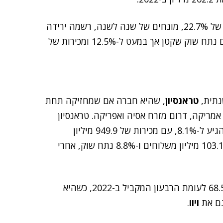
שיאומי, בזכות רבעון רביעי נהדר, שבו היא רשמה עלייה של 22.7%, מונחים של שנה לשנה, רשמה ירידה
של 4.7% בלבד ב-2023 כולה ונותרה במקום השלישי עם נתח שוק שקטן אך במעט ל-12.5% ומכירות של
נתית,
טראנסיון
, שהיא חברה אם שמחזיקה תחת
אמריקה, דרום מזרח אסיה ואפריקה. טראנסיון
רשמה צמיחה שנתית של 30.8% ונתח השוק שלה כבר הגיע ל-8.1%, עם מכירות של 949.9 מיליון
שבמקום הרביעי עם 103.1 מיליון משלוחים ו-8.8% נתח שוק, אחרי
טראנסיון הרשימה מאוד ברבעון הרביעי עם זינוק של 68.5% לעומת הרבעון המקביל ב-2022, כשהיא
גם את
ויוו
.