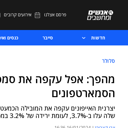
פרסם אצלנו
אירועים קרובים
חדשות
סייבר
כנסים ואיר
סלולר
מהפך: אפל עקפה את סמסו
הסמארטפונים
יצרנית האייפונים עקפה את המובילה הכמעט
שלה עלו ב-3.7%, לעומת ירידה של 3.2% במכירות כלל הטלפונים החכמים
צבי קצבורג
16/01/2024 16:36