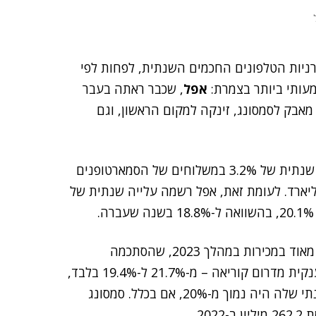
ניות הטלפונים החכמים השנתית, לפחות לפי
אפל
, שכבר ראתה בעבר
מאבק לסמסונג, זינקה למקום הראשון, וגם
ההישג של אפל במכירות האייפונים בולט על רקע ירידה שנתית של 3.2% במשלוחים של הסמארטופנים
– מ-1.206 מיליארד יחידות ב-2022 ל-1.167 מיליארד. לעומת זאת, אפל רשמה עלייה שנתית של
סמסונג, לעומתה, ירדה למקום השני אחרי ירידה גדולה מאוד במכירות במהלך 2023, שהסתכמה
ב-13.7%. הירידה גרמה להצטמצמות נתח השוק של הענקית מדרום קוריאה – מ-21.7% ל-19.4% בלבד,
ואנשי החברה מתקשים מאוד לזכור מתי נתח השוק השנתי שלה היה נמוך מ-20%, אם בכלל. סמסונג