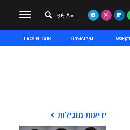
דקאסט
גאדג'Time
Tech N Talk
וכן פרסומי
תוכן פרסומי
וכן פרסומי
ידיעות מובילות