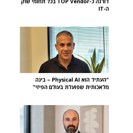
דורגה כ-TOP Vendor בכל תחומי שוק
ה-IT
"העתיד הוא Physical AI – בינה
מלאכותית שפועלת בעולם הפיזי"