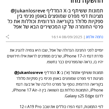
ההשקה מחר
תמונות ששיתף ב-X המדליף Jukanlosreve@
מציגות דפי מפרט שמופצים באופן פנימי בין
ספקיות סלולר בקוריאה הדרומית וכוללות את כל
פרטי החומרה של קו המכשירים הבא של אפל
נחמה אלמוג
08/09/2025 16:14
יומיים לפני החגיגה הגדולה של אפל, שבו היא צפויה להציג את
סדרת דגמי ה-iPhone 17, שרבים ממתינים לראות אילו חידושים
יהיו בו, נראה שהמפרטים כבר נחשפו.
תמונות ששיתף אתמול (א') ב-
X
המדליף
Jukanlosreve@
מציגות דפי מפרט שמופצים באופן פנימי בין ספקיות סלולר
בקוריאה הדרומית. נוסף על מפרט הליבה של ארבעה דגמי
iPhone, התמונות כוללות גם השוואה בין ה-iPhone 17 Air,
לדגם Galaxy s25 Edge.
לפי התמונות, דגמי הפרו כוללים את שבב A19 Pro ו-12