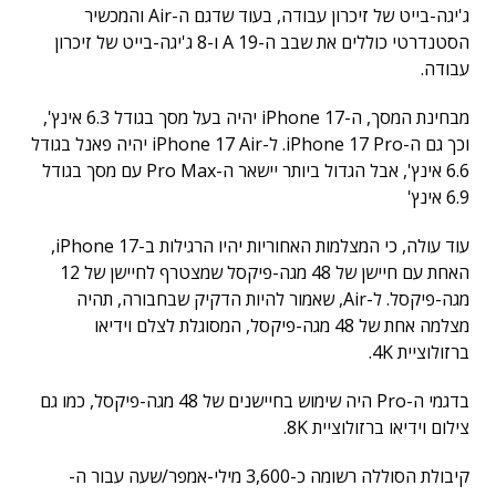
ג'יגה-בייט של זיכרון עבודה, בעוד שדגם ה-Air והמכשיר
הסטנדרטי כוללים את שבב ה-A 19 ו-8 ג'יגה-בייט של זיכרון
עבודה.
מבחינת המסך, ה-iPhone 17 יהיה בעל מסך בגודל 6.3 אינץ',
וכך גם ה-iPhone 17 Pro. ל-iPhone 17 Air יהיה פאנל בגודל
6.6 אינץ', אבל הגדול ביותר יישאר ה-Pro Max עם מסך בגודל
6.9 אינץ'
עוד עולה, כי המצלמות האחוריות יהיו הרגילות ב-iPhone 17,
האחת עם חיישן של 48 מגה-פיקסל שמצטרף לחיישן של 12
מגה-פיקסל. ל-Air, שאמור להיות הדקיק שבחבורה, תהיה
מצלמה אחת של 48 מגה-פיקסל, המסוגלת לצלם וידיאו
ברזולוציית 4K.
בדגמי ה-Pro היה שימוש בחיישנים של 48 מגה-פיקסל, כמו גם
צילום וידיאו ברזולוציית 8K.
קיבולת הסוללה רשומה כ-3,600 מילי-אמפר/שעה עבור ה-