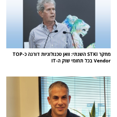
מחקר STKI השנתי: וואן טכנולוגיות דורגה כ-TOP
Vendor בכל תחומי שוק ה-IT