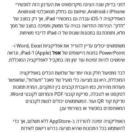
לפני בדיוק שנה הציגה מיקרוסופט את העדכון הזה למכשירי
iPhone ו-Android, שיושם גם בחלק מטאבלטי Android.
האפליקציה ל-iOS עבדה גם במכשירי iPad, אך רק במצב של
"חלון". הגירסה החדשה בנויה על ממשק ותמיכה במצב של מסך
מלא, ותומכת גם בתכונות שונות של ה-iPad לריבוי משימות.
משתמשים יכולים עדיין להוריד את אפליקציות Word, Excel ו-
PowerPoint בחנות היישומים של
אפל
(Apple) ל-iPad, ונראה
שימשיכו להיות זמינות עוד זמן מה במקביל לאפליקציה המוכללת.
לבד מתפעול חלק ונוח יותר של שלושת הכלים באפליקציה
המוכללת, היא גם מציעה כלי מועיל של פאנל "פעולות", שמאפשר
פעולות מהירות, כמו העברת קבצים בין התקנים, המרת תמונות
לטקסט או לטבלה, סריקת קובצי PDF והמרתם לקובצי Word,
סריקת קוד QR ועוד. המשתמשים יכולים לגשת לקבצים
המאוחסנים במכשיר או בשירותי ענן.
האפליקציה זמינה להורדה ב-AppStore ללא תשלום, אך כדי
להשתמש בכל התכונות שהיא מציעה נדרש רישום לשירות