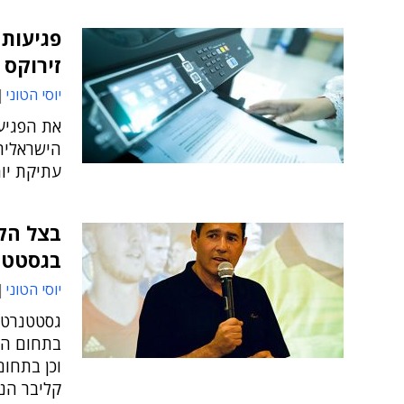
זירוקס 
יוסי הטוני
את הפגיעו
הישראלית
עתיקת יומ
בצל הק
בגסטטנרטק ב-0
יוסי הטוני
גסטטנרטק
בתחום הה
וכן בתחו
קליבר הנ