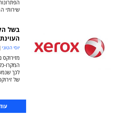
הפתרונות 
שירותי ה
בשל הק
העוינת ע
יוסי הטוני
מזירוקס נ
המקרו-כל
של זירוק
עוד