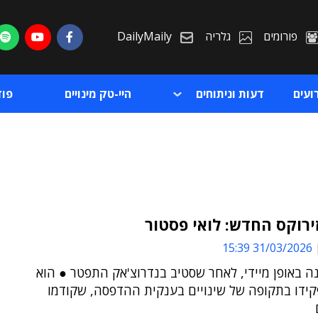
פורומים
גלריה
DailyMaily
ועים
דעות וניתוחים
היי-טק מינויים
פו
ירוקס החדש: לואי פסטור
31/03/2026 15:39
ת
ה באופן מיידי, לאחר שסטיב בנדרוצ'אק התפטר ● הוא
ת
קידו בתקופה של שינויים בענקית ההדפסה, שקודמו