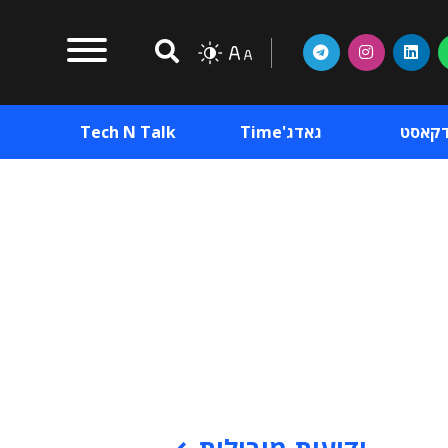
דקאסט
גאדג'Time
Tech N Talk
וכן פרסומי
תוכן פרסומי
וכן פרסומי