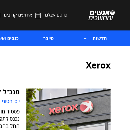
פרסם אצלנו
אירועים קרובים
חדשות
סייבר
כנסים ואיר
Xerox
מנכ"ל ז
יוסי הטוני
פסטור מונ
נכנס לתפ
החל בהם