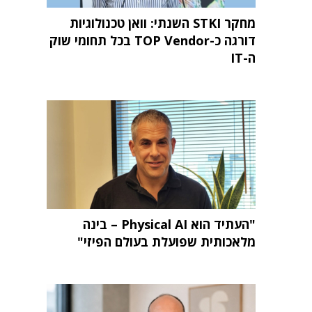
מחקר STKI השנתי: וואן טכנולוגיות
דורגה כ-TOP Vendor בכל תחומי שוק
ה-IT
"העתיד הוא Physical AI – בינה
מלאכותית שפועלת בעולם הפיזי"