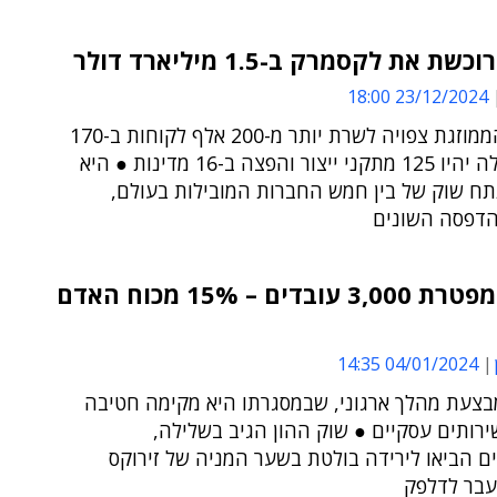
שת את לקסמרק ב-1.5 מיליארד דולר
23/12/2024 18:00
החברה הממוזגת צפויה לשרת יותר מ-200 אלף לקוחות ב-170
מדינות, ולה יהיו 125 מתקני ייצור והפצה ב-16 מדינות ● היא
תח שוק של בין חמש החברות המובילות בעולם,
הדפסה השונים
זירוקס מפטרת 3,000 עובדים – 15% מכוח האדם
04/01/2024 14:35
צעת מהלך ארגוני, שבמסגרתו היא מקימה חטיבה
רותים עסקיים ● שוק ההון הגיב בשלילה,
ם הביאו לירידה בולטת בשער המניה של זירוקס
בר לדלפק