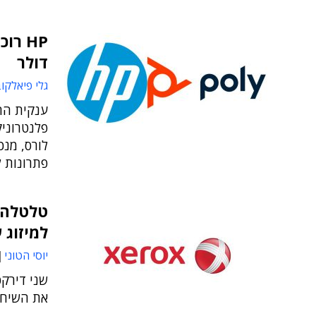
דולר
גלי פיאלקו
ענקית הה
פלנטרוניק
פתרונות 
טלטלה 
למיזוג עם
יוסי הטוני
שני דירקט
את השיחות