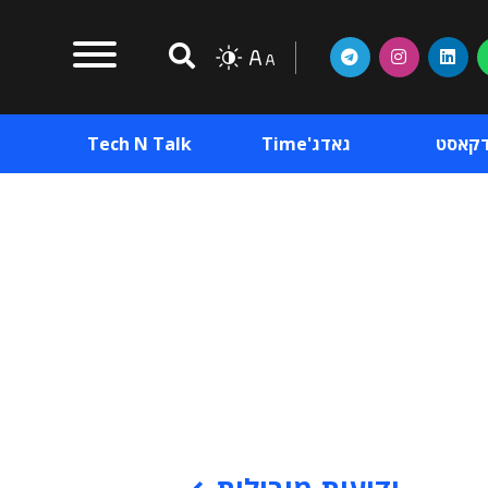
דקאסט
גאדג'Time
Tech N Talk
וכן פרסומי
תוכן פרסומי
וכן פרסומי