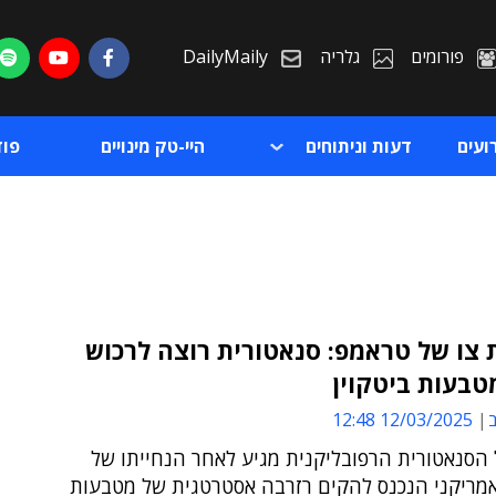
פורומים
גלריה
DailyMaily
ועים
דעות וניתוחים
היי-טק מינויים
פו
צו של טראמפ: סנאטורית רוצה לרכוש
מטבעות ביטקוין
ת
ב
12/03/2025 12:48
ת
הסנאטורית הרפובליקנית מגיע לאחר הנחייתו של
מריקני הנכנס להקים רזרבה אסטרטגית של מטבעות