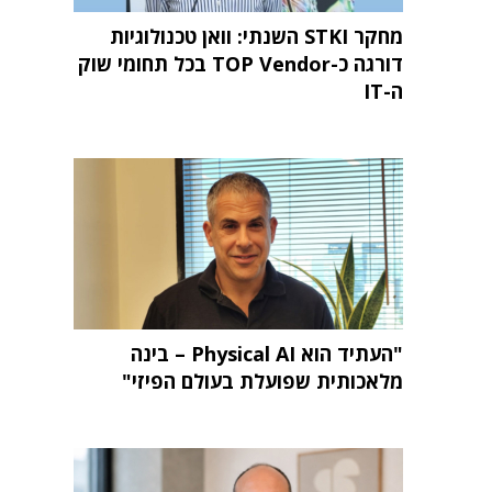
מחקר STKI השנתי: וואן טכנולוגיות
דורגה כ-TOP Vendor בכל תחומי שוק
ה-IT
"העתיד הוא Physical AI – בינה
מלאכותית שפועלת בעולם הפיזי"