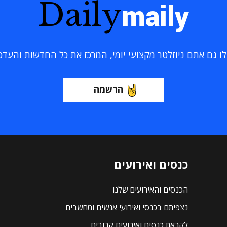
Daily
maily
 גם אתם ניוזלטר מקצועי יומי, המרכז את כל החדשות והעדכוני
הרשמה
כנסים ואירועים
הכנסים והאירועים שלנו
נצפיתם בכנסי ואירועי אנשים ומחשבים
לקראת כנסים ואירועים קרובים