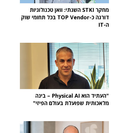
מחקר STKI השנתי: וואן טכנולוגיות
דורגה כ-TOP Vendor בכל תחומי שוק
ה-IT
"העתיד הוא Physical AI – בינה
מלאכותית שפועלת בעולם הפיזי"