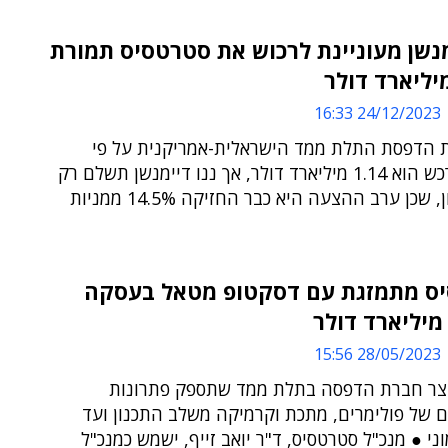
מנשן מעוניינת לרכוש את סטרטסיס תמורת
יליארד דולר
24/12/2023 16:33
ת הדפסת התלת ממד הישראלית-אמריקנית על פי
הצעת הרכש הוא 1.14 מיליארד דולר, אך ננו דיימנשן תשלם רק
975 מיליון, שכן ערב ההצעה היא כבר החזיקה 14.5% ממניות
ס מתמזגת עם דסקטופ מטאל בעסקה
28/05/2023 15:56
וצר חברת הדפסה בתלת ממד שתספק פתרונות
ם של פולימרים, מתכת וקרמיקה משלב התכנון ועד
וני ● מנכ"ל סטרטסיס, ד"ר יואב זייף, ישמש כמנכ"ל