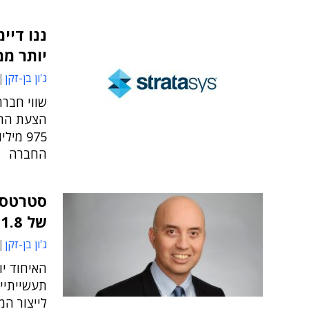
ננו דיי
יותר ממ
ג'ון בן-זקן
שווי חבר
החברה
סטרטסי
של 1.8 מיליארד דולר
ג'ון בן-זקן
האיחוד י
תעשייתיי
לייצור המ