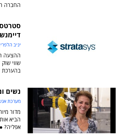
החברה ה
סטרטסי
דיימנשן
יניב הלפרין
בהערכת ש
נשים ומ
מערכת אנש
מדור מיוח
הביא אותן
אפליה? ● וה