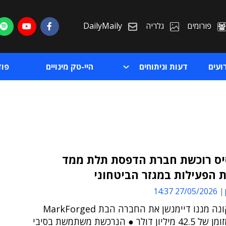
פורומים
גלריה
DailyMaily
ועים
דעות וניתוחים
היי-טק מינויים
פו
ס רוכשת חברת הדפסת תלת ממד
 הפעילות במגזר הביטחוני
ת
27/05/2026 14:37
ת
החברה קונה מננו דיימנשן את החברה הבת MarkForged
בעסקת מזומן של 42.5 מיליון דולר ● הנרכשת משתמשת בסיבי