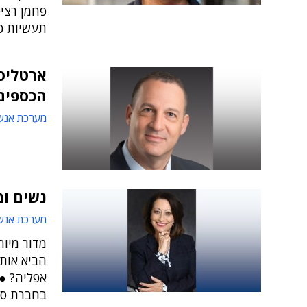
פחמן רציפ
תעשיות כג
ארטליס
הכספים
מערכת אנש
נשים ומ
מערכת אנש
מדור מיוח
הביא אותן
אפליה? ● 
בחברת סט