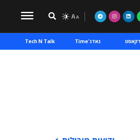
דקאסט
גאדג'Time
Tech N Talk
וכן פרסומי
תוכן פרסומי
וכן פרסומי