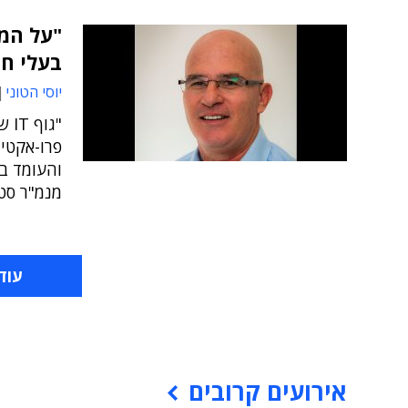
"על המנ
בעלי חז
יוסי הטוני
"גו
פרו-אקטיב
והעומד ב
מנמ"ר סט
עוד
אירועים קרובים