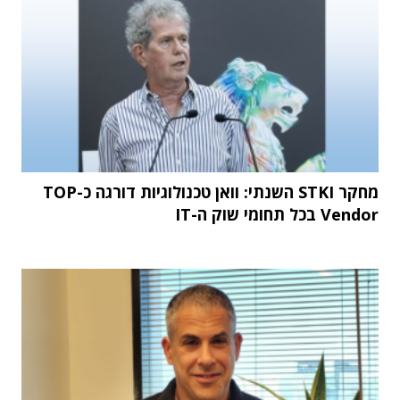
מחקר STKI השנתי: וואן טכנולוגיות דורגה כ-TOP
Vendor בכל תחומי שוק ה-IT