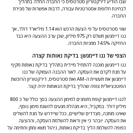
שבו הודיע דירקטוריון סטרטסיס כי החברה החלה בתהליך
לבחינת חלופות אסטרטגיות עבורה, לרבות אפשרות של מכירת
החברה.
שווי סטרטסיס על פי הצעת הרכש הוא 1.14 מיליארד דולר, אך
ננו דיימנשן תשלם רק 975 מיליון, שכן ערב ההצעה היא כבר
החזיקה 14.5% ממניות החברה.
הצפי של ננו דיימנשן: בדיקת נאותות קצרה
ננו דיימנשן מוכנה להתחיל מיידית בתהליך בדיקת נאותות מקיף
על מנת לקדם את העסקה. לאור ההבנה העמוקה של ננו
דיימנשן את תעשיית ה-AM ואת סטרטסיס, דירקטוריון הרוכשת
הפוטנציאלית צופה שהליך בדיקת הנאותות יהיה קצר.
לננו דיימנשן קופת מזומנים למימון ההצעה בסך כולל של כ 800
מיליון דולר. במקביל, היא מנהלת מגעים להשגת מימון נוסף,
שאינו מותנה, מצדדים שלישיים, ככל שיידרש על מנת להשלים
את העסקה. יובהר כי אין ודאות להשלמת העסקה, וההצעה
כפופה להשלמת הליך בדיקת נאותות, ניהול משא ומתן וחתימה על