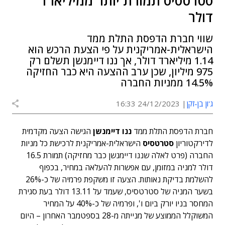
סטרטסיס תמורת יותר ממיליארד
דולר
שווי חברת הדפסת התלת ממד
הישראלית-אמריקנית על פי הצעת הרכש הוא
1.14 מיליארד דולר, אך ננו דיימנשן תשלם רק
975 מיליון, שכן ערב ההצעה היא כבר החזיקה
14.5% ממניות החברה
ג'ון בן-זקן
24/12/2023 16:33
חברת הדפסת התלת ממד
ננו דיימנשן
הגישה הצעה מקדמית
לדירקטוריון
סטרטסיס
הישראלית-אמריקנית לרכישת כל מניות
החברה (פרט לאלה שננו דיימנשן כבר מחזיקה) תמורת 16.5
דולר למניה במזומן, עם אפשרות להעלאה במחיר, בכפוף
להשלמת בדיקת נאותות. הצעה זו משקפת פרמיה של כ-26%
בשער המניה של סטרטסיס, שעמד על 13.11 דולר בעת סגירת
המחסר בניו יורק ביום ו', ופרמיה של כ-40% על המחיר
המשוקלל הממוצע של מנייתה מ-28 בספטמבר האחרון – היום