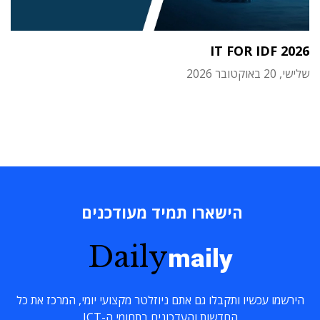
IT FOR IDF 2026
שלישי, 20 באוקטובר 2026
הישארו תמיד מעודכנים
Daily
maily
הירשמו עכשיו ותקבלו גם אתם ניוזלטר מקצועי יומי, המרכז את כל
החדשות והעדכונים בתחומי ה-ICT