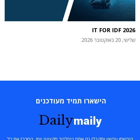
IT FOR IDF 2026
שלישי, 20 באוקטובר 2026
הישארו תמיד מעודכנים
Daily
maily
הירשמו עכשיו ותקבלו גם אתם ניוזלטר מקצועי יומי, המרכז את כל