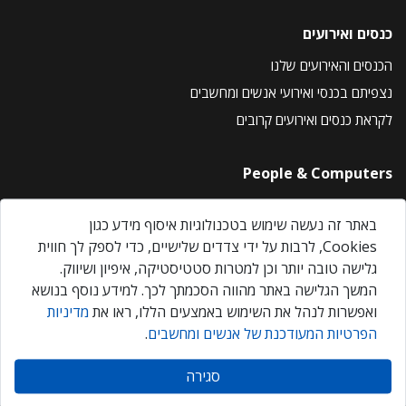
כנסים ואירועים
הכנסים והאירועים שלנו
נצפיתם בכנסי ואירועי אנשים ומחשבים
לקראת כנסים ואירועים קרובים
People & Computers
About Us
באתר זה נעשה שימוש בטכנולוגיות איסוף מידע כגון
Privacy Policy
Cookies, לרבות על ידי צדדים שלישיים, כדי לספק לך חווית
Contact Us
גלישה טובה יותר וכן למטרות סטטיסטיקה, איפיון ושיווק.
Our Events
המשך הגלישה באתר מהווה הסכמתך לכך. למידע נוסף בנושא
ואפשרות לנהל את השימוש באמצעים הללו, ראו את
מדיניות
הפרטיות המעודכנת של אנשים ומחשבים
.
אנשים ומחשבים © 2026 – כל הזכויות שמורות
סגירה
Created by