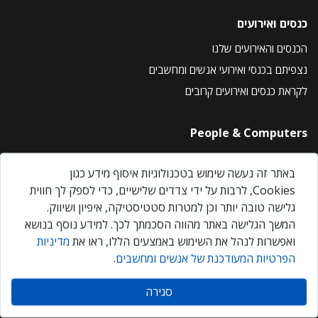
כנסים ואירועים
הכנסים והאירועים שלנו
נצפיתם בכנסי ואירועי אנשים ומחשבים
לקראת כנסים ואירועים קרובים
People & Computers
About Us
באתר זה נעשה שימוש בטכנולוגיות איסוף מידע כגון
Privacy Policy
Cookies, לרבות על ידי צדדים שלישיים, כדי לספק לך חווית
Contact Us
גלישה טובה יותר וכן למטרות סטטיסטיקה, איפיון ושיווק.
Our Events
המשך הגלישה באתר מהווה הסכמתך לכך. למידע נוסף בנושא
ואפשרות לנהל את השימוש באמצעים הללו, ראו את
מדיניות
הפרטיות המעודכנת של אנשים ומחשבים
.
אנשים ומחשבים © 2026 – כל הזכויות שמורות
סגירה
Created by