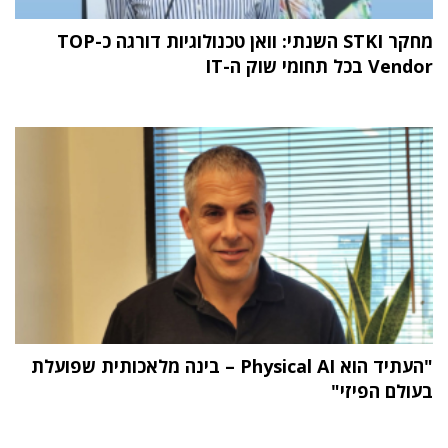
מחקר STKI השנתי: וואן טכנולוגיות דורגה כ-TOP
Vendor בכל תחומי שוק ה-IT
"העתיד הוא Physical AI – בינה מלאכותית שפועלת
בעולם הפיזי"