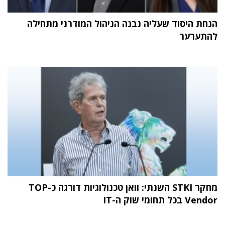
הנחת היסוד שעליה נבנה הניהול המודרני מתחילה
להתערער
מחקר STKI השנתי: וואן טכנולוגיות דורגה כ-TOP
Vendor בכל תחומי שוק ה-IT