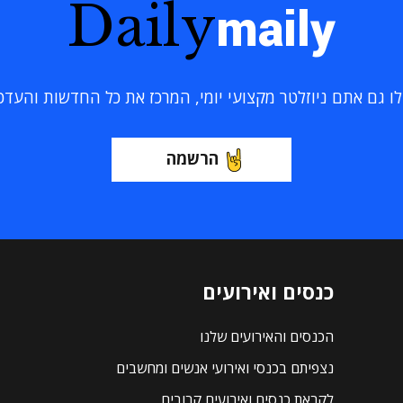
Daily
maily
 גם אתם ניוזלטר מקצועי יומי, המרכז את כל החדשות והעדכוני
הרשמה
כנסים ואירועים
הכנסים והאירועים שלנו
נצפיתם בכנסי ואירועי אנשים ומחשבים
לקראת כנסים ואירועים קרובים