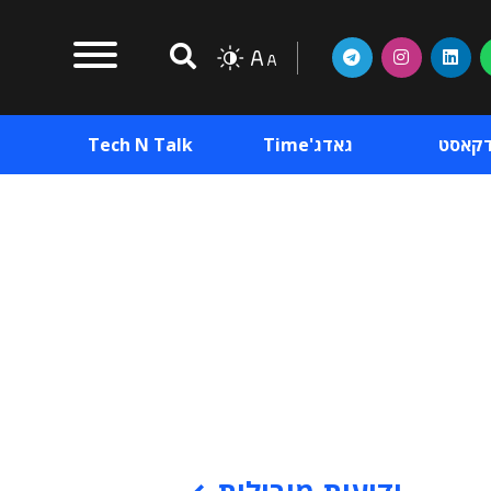
דקאסט
גאדג'Time
Tech N Talk
וכן פרסומי
תוכן פרסומי
וכן פרסומי