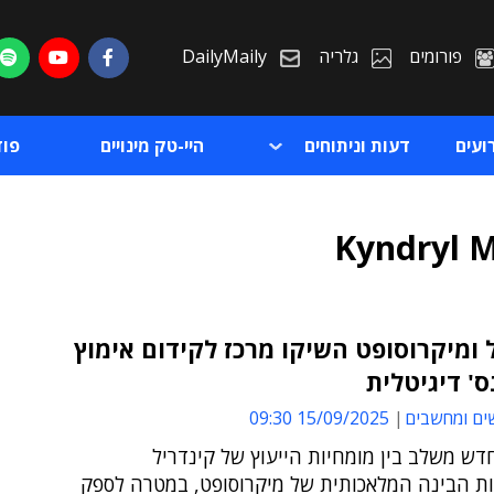
פורומים
גלריה
DailyMaily
ועים
דעות וניתוחים
היי-טק מינויים
פו
Kyndryl M
 ומיקרוסופט השיקו מרכז לקידום אימוץ
ת
ים ומחשבים
15/09/2025 09:30
ת
ש משלב בין מומחיות הייעוץ של קינדריל
יות הבינה המלאכותית של מיקרוסופט, במטרה לספק