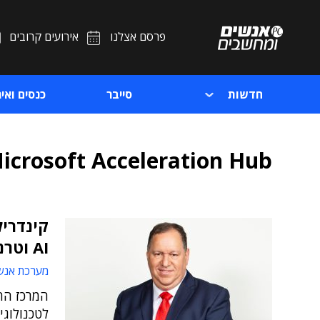
פרסם אצלנו
אירועים קרובים
חדשות
סייבר
כנסים ואיר
icrosoft Acceleration Hub
קינדריל
AI וטרנס' דיגיטלית
מערכת אנש
המרכז החד
לטכנולוג