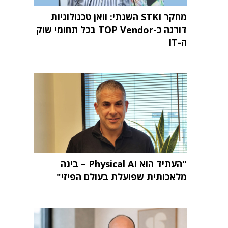
מחקר STKI השנתי: וואן טכנולוגיות
דורגה כ-TOP Vendor בכל תחומי שוק
ה-IT
"העתיד הוא Physical AI – בינה
מלאכותית שפועלת בעולם הפיזי"