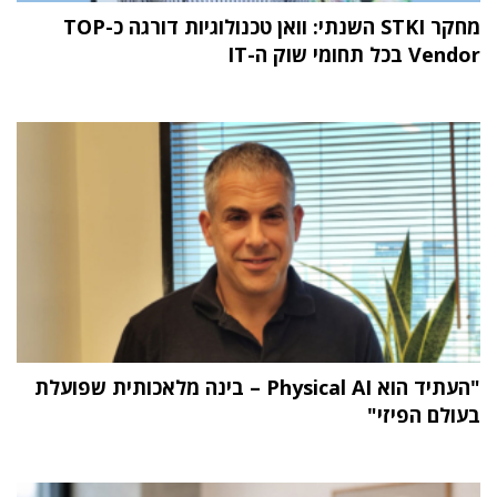
מחקר STKI השנתי: וואן טכנולוגיות דורגה כ-TOP
Vendor בכל תחומי שוק ה-IT
"העתיד הוא Physical AI – בינה מלאכותית שפועלת
בעולם הפיזי"