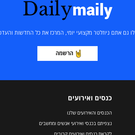
Daily
maily
 גם אתם ניוזלטר מקצועי יומי, המרכז את כל החדשות והעדכוני
הרשמה
כנסים ואירועים
הכנסים והאירועים שלנו
נצפיתם בכנסי ואירועי אנשים ומחשבים
לקראת כנסים ואירועים קרובים