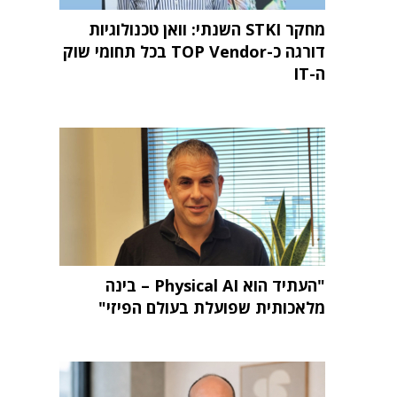
מחקר STKI השנתי: וואן טכנולוגיות
דורגה כ-TOP Vendor בכל תחומי שוק
ה-IT
"העתיד הוא Physical AI – בינה
מלאכותית שפועלת בעולם הפיזי"