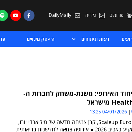
פורומים
גלריה
DailyMaily
ועים
דעות וניתוחים
היי-טק מינויים
פו
חוד האירופי: משנת-משחק לחברות ה-
He מישראל
ת
04/01/2026 13:25
ת
Scaleup Europe Fund, קרן צמיחה חדשה של מיליארדי יורו,
תחל להשקיע באביב 2026 ● אירופה צמאה לחדשנות בריאותית