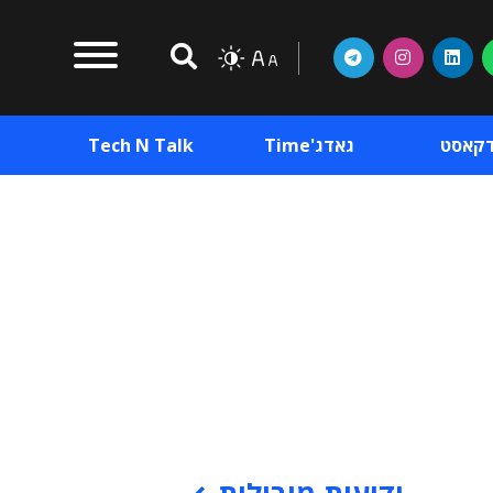
דקאסט
גאדג'Time
Tech N Talk
וכן פרסומי
תוכן פרסומי
וכן פרסומי