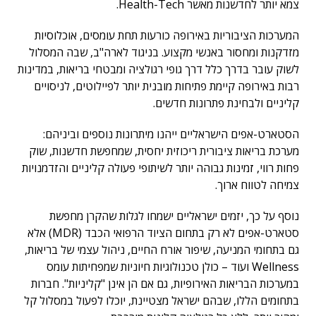
צמא יותר לחדשנות מאשר Health-Tech.
המערכות הציבוריות באירופה כורעות תחת עומסים, אוכלוסיות
מזדקנות ומחסור באנשי מקצוע. בניגוד לארה"ב, שבה המסלול
לשוק עובר בדרך כלל דרך גופי רגולציה ומבטחי בריאות, במדינות
רבות באירופה קיימת פתיחות מובנית יותר לפיילוטים, לניסויים
קליניים ולבחינת פתרונות חדשים.
הסטארט-אפים הישראליים ייהנו מיתרונות נוספים וביניהם:
מערכת בריאות ציבורית ריכוזית יחסית, שמחפשת חדשנות, שוק
פחות רווי, זמינות גבוהה יותר לשיתופי פעולה קליניים והזדמנויות
צמיחה לטווח ארוך.
נוסף על כך, יזמים ישראליים ישמחו לגלות שהקרן מחפשת
סטארט-אפים לא רק בתחום הציוד הרפואי הכבד (MDR) אלא
גם בתחומי המניעה, שיפור אורח החיים, ניהול עצמי של בריאות,
Wellness ועוד – כולן טכנולוגיות חיוניות שמפחיתות עומס
במערכות הבריאות האירופיות, גם אם הן אינן "קליניות". חברות
בתחומים הללו, שבהם ישראל מצטיינת, יוכלו לפעול במסלול קל