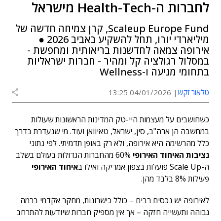
לחברות ה-Health-Tech מישראל
Scaleup Europe Fund, קרן צמיחה חדשה של
מיליארדי יורו, תחל להשקיע באביב 2026 ●
אירופה צמאה לחדשנות בריאותית ומחפשת -
במסלול רגולציה קל ומהיר - חברות ישראליות
בתחומי מניעה ו-Wellness
טלאור זקש
04/01/2026 13:25
כשחושבים על מעצמות היי-טק המדינות הראשונות שעולות
במחשבה הן ארה"ב, סין, ישראל, טאיוואן ועוד. מי שנעדרת בדרך
כלל מהרשימה היא אירופה, ולא רק באופן תדמיתי. לפי נתוני
נציבות
האיחוד האירופי
60% מהחברות הגדולות בעולם בשלב
ה-Scale Up פועלות בצפון אמריקה ואילו ב
איחוד האירופי
פעילות 8% בלבד מהן.
לאירופה יש נכסים רבים – כולל כישרונות, מחקר אקדמי ברמה
גבוהה ותעשייה חזקה – אך אין מספיק חברות
שיודעות להתרחב