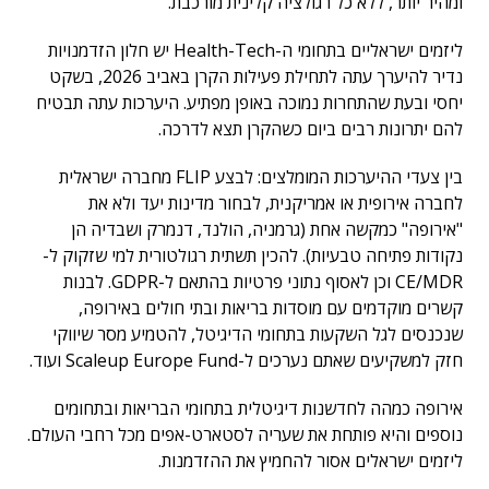
ומהיר יותר, ללא כל רגולציה קלינית מורכבת.
ליזמים ישראליים בתחומי ה-Health-Tech יש חלון הזדמנויות
נדיר להיערך עתה לתחילת פעילות הקרן באביב 2026, בשקט
יחסי ובעת שהתחרות נמוכה באופן מפתיע. היערכות עתה תבטיח
להם יתרונות רבים ביום כשהקרן תצא לדרכה.
בין צעדי ההיערכות המומלצים: לבצע FLIP מחברה ישראלית
לחברה אירופית או אמריקנית, לבחור מדינות יעד ולא את
"אירופה" כמקשה אחת (גרמניה, הולנד, דנמרק ושבדיה הן
נקודות פתיחה טבעיות). להכין תשתית רגולטורית למי שזקוק ל-
CE/MDR וכן לאסוף נתוני פרטיות בהתאם ל-GDPR. לבנות
קשרים מוקדמים עם מוסדות בריאות ובתי חולים באירופה,
שנכנסים לגל השקעות בתחומי הדיגיטל, להטמיע מסר שיווקי
חזק למשקיעים שאתם נערכים ל-Scaleup Europe Fund ועוד.
אירופה כמהה לחדשנות דיגיטלית בתחומי הבריאות ובתחומים
נוספים והיא פותחת את שעריה לסטארט-אפים מכל רחבי העולם.
ליזמים ישראלים אסור להחמיץ את ההזדמנות.