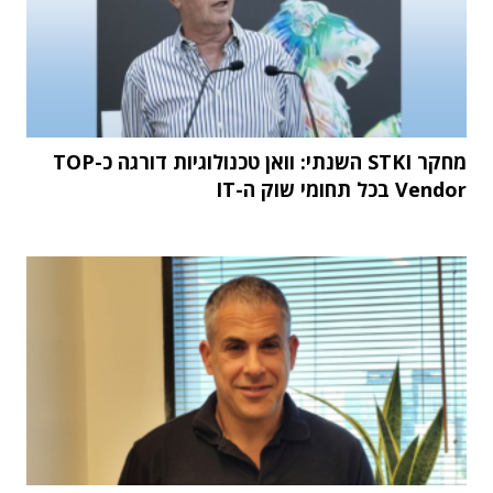
מחקר STKI השנתי: וואן טכנולוגיות דורגה כ-TOP
Vendor בכל תחומי שוק ה-IT