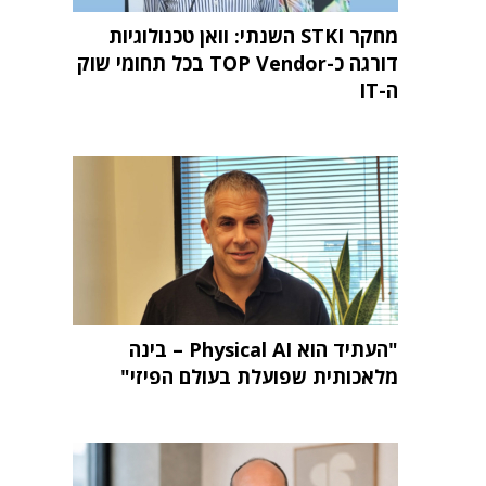
מחקר STKI השנתי: וואן טכנולוגיות
דורגה כ-TOP Vendor בכל תחומי שוק
ה-IT
"העתיד הוא Physical AI – בינה
מלאכותית שפועלת בעולם הפיזי"