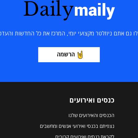
Daily
maily
 גם אתם ניוזלטר מקצועי יומי, המרכז את כל החדשות והעדכוני
הרשמה
כנסים ואירועים
הכנסים והאירועים שלנו
נצפיתם בכנסי ואירועי אנשים ומחשבים
לקראת כנסים ואירועים קרובים