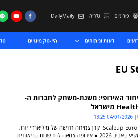
פורומים
גלריה
DailyMaily
ועים
דעות וניתוחים
היי-טק מינויים
פו
EU S
חוד האירופי: משנת-משחק לחברות ה-
He מישראל
ת
04/01/2026 13:25
ת
Scaleup Europe Fund, קרן צמיחה חדשה של מיליארדי יורו,
תחל להשקיע באביב 2026 ● אירופה צמאה לחדשנות בריאותית