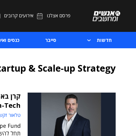
פרסם אצלנו
אירועים קרובים
חדשות
סייבר
כנסים ואיר
tartup & Scale-up Strategy
קרן באי
alth-Tech
טלאור זקש