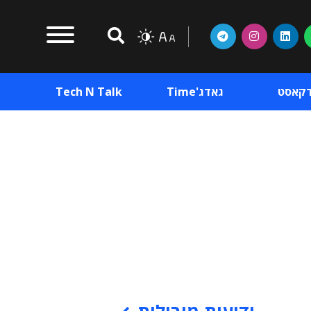
דקאסט
גאדג'Time
Tech N Talk
וכן פרסומי
תוכן פרסומי
וכן פרסומי