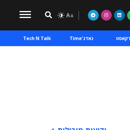
דקאסט
גאדג'Time
Tech N Talk
וכן פרסומי
תוכן פרסומי
וכן פרסומי