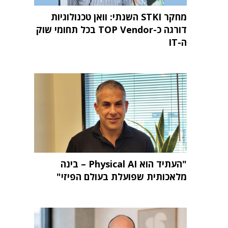
מחקר STKI השנתי: וואן טכנולוגיות
דורגה כ-TOP Vendor בכל תחומי שוק
ה-IT
"העתיד הוא Physical AI – בינה
מלאכותית שפועלת בעולם הפיזי"