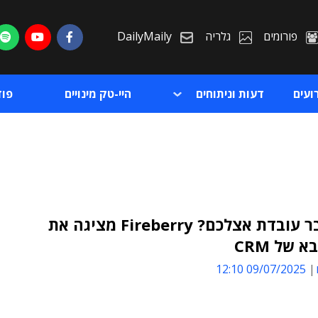
פורומים
גלריה
DailyMaily
ועים
דעות וניתוחים
היי-טק מינויים
פו
ה-AI כבר עובדת אצלכם? Fireberry מציגה את
 של CRM
ת
09/07/2025 12:10
ת