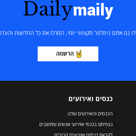
Daily
maily
 גם אתם ניוזלטר מקצועי יומי, המרכז את כל החדשות והעדכוני
הרשמה
כנסים ואירועים
הכנסים והאירועים שלנו
נצפיתם בכנסי ואירועי אנשים ומחשבים
לקראת כנסים ואירועים קרובים