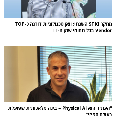
מחקר STKI השנתי: וואן טכנולוגיות דורגה כ-TOP
Vendor בכל תחומי שוק ה-IT
"העתיד הוא Physical AI – בינה מלאכותית שפועלת
בעולם הפיזי"