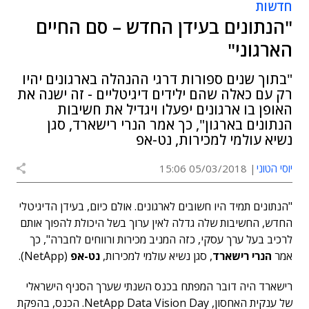
חדשות
"הנתונים בעידן החדש – סם החיים
הארגוני"
"בתוך שנים ספורות דרגי ההנהלה בארגונים יהיו
רק עם כאלה שהם ילידים דיגיטליים - זה ישנה את
האופן בו ארגונים יפעלו ויגדיל את חשיבות
הנתונים בארגון", כך אמר הנרי רישארד, סגן
נשיא עולמי למכירות, נט-אפ
יוסי הטוני
05/03/2018 15:06
"הנתונים תמיד היו חשובים לארגונים. אולם כיום, בעידן הדיגיטלי
החדש, החשיבות שלה גדלה לאין ערוך בשל היכולת להפוך אותם
לרכיב בעל ערך עסקי, כזה המניב מכירות ורווחים לחברה", כך
אמר
הנרי רישארד
, סגן נשיא עולמי למכירות,
נט-אפ
(NetApp).
רישארד היה דובר המפתח בכנס השנתי שערך הסניף הישראלי
של ענקית האחסון, NetApp Data Vision Day. הכנס, בהפקת