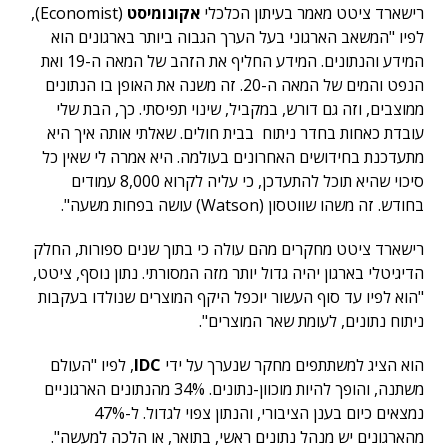
רישארד ציטט מאמר בעיתון הכלכלי
אקונומיסט
(Economist),
לפיו "המשאב הארגוני בעל הערך הגבוה ביותר בארגונים הוא
המידע והנתונים. המידע החליף את הזהב של המאה ה-19 ואת
הנפט והמים של המאה ה-20. זה משנה את האופן בו הנתונים
ממוצבים, וזה גם דורש, במקביל, שינוי תפיסתי. כך, הבת שלי
עובדת כאחות בחדר ניתוח בבית חולים. שאלתי אותה איך היא
מתעדכנת בחידושים האחרונים בעולמה. היא אמרה לי שאין כל
סיכוי שהיא תוכל להתעדכן, כי עליה לקרוא 8,000 עמודים
בחודש. זה משהו שווטסון (Watson) עושה בפחות משעה".
רישארד ציטט מחקרים מהם עולה כי בתוך שנים ספורות, החלק
הדיגיטלי בארגון יהיה גדול יותר מזה המסורתי. נתון נוסף, ציטט,
"הוא לפיו עד סוף העשור יוכפל היקף המוצרים שנולדו בעקבות
ניתוח נתונים, לעומת שאר המוצרים".
הוא הציג למשתתפים מחקר שנערך על ידי
IDC
, לפיו "העולם
משתנה, והופך להיות מוכוון-נתונים. 34% מהנתונים הארגוניים
נמצאים כיום בענן הציבורי, והנתון צפוי לגדול. ל-47%
מהארגונים יש מנהל נתונים ראשי, בתואר, או הלכה למעשה".