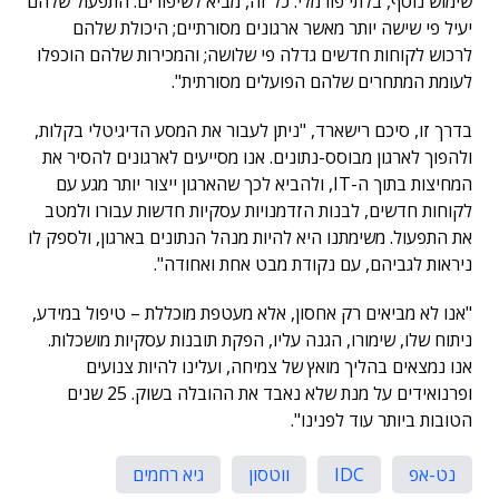
שימוש נוסף, בלתי פורמלי. כל זה, מביא לשיפורים: התפעול שלהם
יעיל פי שישה יותר מאשר ארגונים מסורתיים; היכולת שלהם
לרכוש לקוחות חדשים גדלה פי שלושה; והמכירות שלהם הוכפלו
לעומת המתחרים שלהם הפועלים מסורתית".
בדרך זו, סיכם רישארד, "ניתן לעבור את המסע הדיגיטלי בקלות,
ולהפוך לארגון מבוסס-נתונים. אנו מסייעים לארגונים להסיר את
המחיצות בתוך ה-IT, ולהביא לכך שהארגון ייצור יותר מגע עם
לקוחות חדשים, לבנות הזדמנויות עסקיות חדשות עבורו ולמטב
את התפעול. משימתנו היא להיות מנהל הנתונים בארגון, ולספק לו
ניראות לגביהם, עם נקודת מבט אחת ואחודה".
"אנו לא מביאים רק אחסון, אלא מעטפת מוכללת – טיפול במידע,
ניתוח שלו, שימורו, הגנה עליו, הפקת תובנות עסקיות מושכלות.
אנו נמצאים בהליך מואץ של צמיחה, ועלינו להיות צנועים
ופרנואידים על מנת שלא נאבד את ההובלה בשוק. 25 שנים
הטובות ביותר עוד לפנינו".
נט-אפ
IDC
ווטסון
גיא רחמים