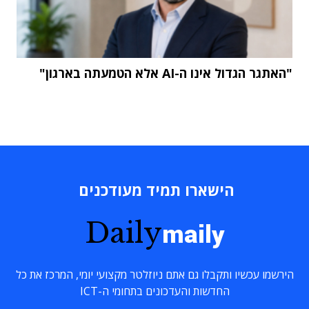
"האתגר הגדול אינו ה-AI אלא הטמעתה בארגון"
הישארו תמיד מעודכנים
Daily
maily
הירשמו עכשיו ותקבלו גם אתם ניוזלטר מקצועי יומי, המרכז את כל
החדשות והעדכונים בתחומי ה-ICT