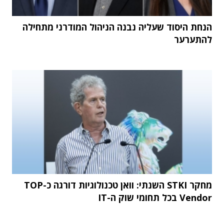
הנחת היסוד שעליה נבנה הניהול המודרני מתחילה
להתערער
מחקר STKI השנתי: וואן טכנולוגיות דורגה כ-TOP
Vendor בכל תחומי שוק ה-IT