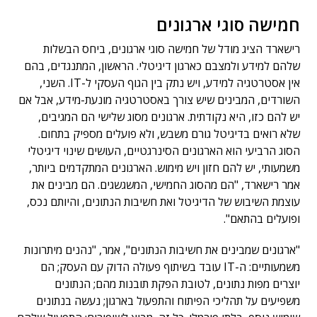
חמישה סוגי ארגונים
רישארד הציג מודל של חמישה סוגי ארגונים, ביחס הבשלות
שלהם למידע ולמצבם כארגון דיגיטלי. הראשון, המתנגדים, בהם
אין אסטרטגיה למידע, ויש נתק בין הגוף העסקי ל-IT. השני,
השורדים, המבינים שיש צורך באסטרטגיה מונעת-מידע, אבל אם
יש להם כזו, היא נקודתית. ארגונים מסוג שלישי הם המגיבים,
שלא רואים בדיגיטל גורם משבש, ולא פועלים מספיק בתחום.
הסוג הרביעי הוא הארגונים הסינרגטיים, העושים שינוי דיגיטלי
משמעותי, יש להם חזון ויש מימוש. הארגונים המתקדמים ביותר,
אמר רישארד, "הם מהסוג החמישי, המשגשגים. הם מבינים את
עוצמת השיבוש של הדיגיטל ואת חשיבות הנתונים, והיותם נכס,
ופועלים בהתאם".
"ארגונים שמבינים את חשיבות הנתונים", אמר, "נהנים מיתרונות
משמעותיים: ה-IT עובד בשיתוף פעולה הדוק עם העסק; הם
יוצרים מפות נתונים, לטובת הפקת תובנות מהם; הנתונים
משפיעים על תהליכי הפיתוח והתפעול בארגון; נעשה בנתונים