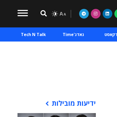
דקאסט
גאדג'Time
Tech N Talk
וכן פרסומי
תוכן פרסומי
וכן פרסומי
ידיעות מובילות