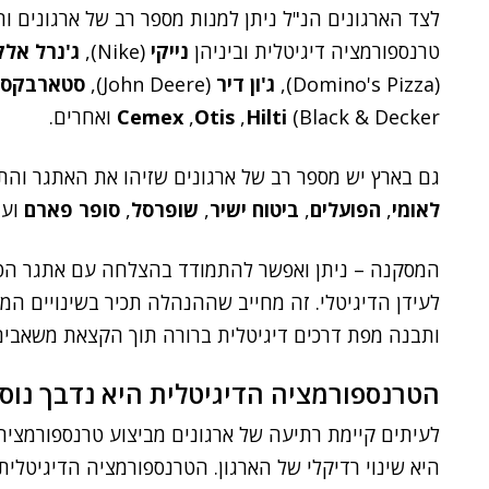
לצד הארגונים הנ"ל ניתן למנות מספר רב של ארגונים ות
טרנספורמציה דיגיטלית וביניהן
נייקי
(Nike),
ג'נרל אלק
(Domino's Pizza),
ג'ון דיר
(John Deere),
סטארבקס
Black & Decker)
Hilti
,
Otis
,
Cemex
ואחרים.
גם בארץ יש מספר רב של ארגונים שזיהו את האתגר והת
לאומי
,
הפועלים
,
ביטוח ישיר
,
שופרסל
,
סופר פארם
ועו
המסקנה – ניתן ואפשר להתמודד בהצלחה עם אתגר הטר
לעידן הדיגיטלי. זה מחייב שההנהלה תכיר בשינויים המ
ותבנה מפת דרכים דיגיטלית ברורה תוך הקצאת משאבים ו
הטרנספורמציה הדיגיטלית היא נדבך נוס
לעיתים קיימת רתיעה של ארגונים מביצוע טרנספורמצי
היא שינוי רדיקלי של הארגון. הטרנספורמציה הדיגיטלית 