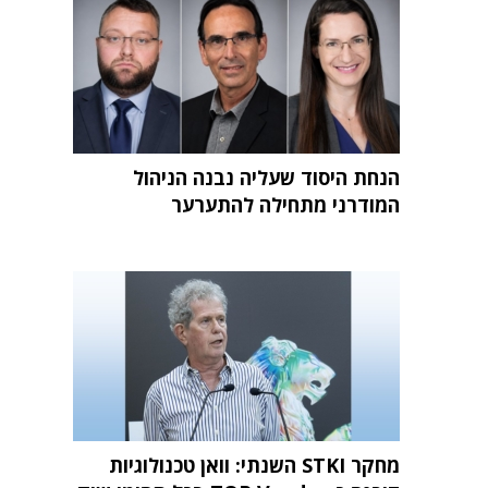
הנחת היסוד שעליה נבנה הניהול
המודרני מתחילה להתערער
מחקר STKI השנתי: וואן טכנולוגיות