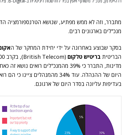
רז הייפרמן, מנכ"ל משותף ויועץ בכיר לחדשנות דיגיטלית ב-B-Digital. צילום: קובי קנטור
מתברר, וזה לא ממש מפתיע, שנושא הטרנספורמציה הדי
מנכ"לים בארגונים רבים.
בסקר שבוצע באחרונה על ידי יחידת המחקר של ה
אקונ
הבריטית
בריטיש טלקום
מדינות, התברר כי 39% מהמנכ"לים רואים
היום של ההנהלה. עוד 34% מהמנהלים צ
בעדיפות עליונה בסדר היום של ארגונם.