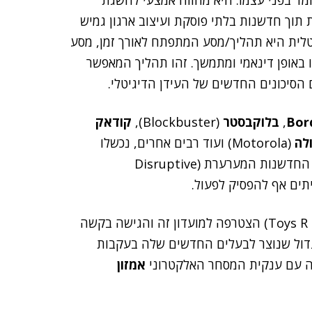
מד בפני עצמו. היא מהווה אמצעי להשגת
תוך חדשנות בלתי פוסקת ועיצוב ארגון גמיש
יטלית היא תהליך/מסע המתפתח לאורך זמן, מסע
ו באופן דינאמי ומתמשך. זהו תהליך המאפשר
הסיכונים החדשים של העידן הדיגיטלי.
Bor
,
בלוקבסטר
(Blockbuster),
קודאק
לה
(Motorola) ועוד רבים אחרים, נכשלו
בביצוע הטרנספורמציה הדיגיטלית ונפלו קורבן לתופעת החדשנות המערערת (Disruptive
(Toys R Us) הצטרפה למועדון זה והגישה בקשה
דול שנוצר לבעלים החדשים שלה בעקבות
ה עם ענקית המסחר האלקטרוני
אמזון