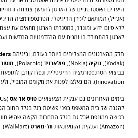
הטרנספורמציה הדיגיטלית איננה אסטרטגיה או יעד העו
היעדים האסטרטגיים של הארגון להמשך צמיחה ורווחיות 
(אג'ייל) המותאם לעידן הדיגיטלי. הטרנספורמציה הדיג
ללא סיום ידוע ומוגדר, במסגרתו הארגון מתאים עת עצמ
לארגון להתמודד בו זמנית עם ההזדמנויות החדשות ועם 
חלק מהארגונים המצליחים ביותר בעולם, וביניהם
ders
(Kodak),
נוקיה
(Nokia),
פולארויד
(Polaroid),
מוטורו
Innovation). הם נאלצו לפנות את מקומם המוביל, ולעיתים אף להפסיק לפעול.
בימים האחרונים גם ענקית הצעצועים
טויס אר אס
להגנה של בית המשפט בפני פשיטת רגל בגלל החוב הג
רכישה ממונפת אבל גם בגלל התחרות הקשה שהיא חוו
(Amazon) וענקית הקמעונאות
וול-מארט
(WalMart).