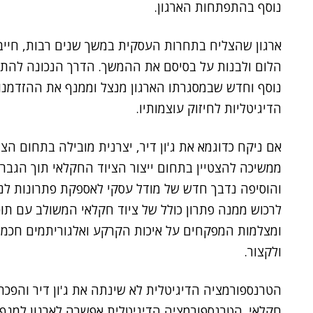
נוסף בהתפתחות הארגון.
ארגון שהצליח בתחרות העסקית במשך שנים רבות, חייב
הלום ולבנות על בסיסם את ההמשך. הדרך הנכונה להתי
נוסף וחדש שבמסגרתו הארגון מנצל וממנף את ההזדמנוי
הדיגיטליות לחיזוק עוצמותיו.
אם ניקח כדוגמא את ג'ון דיר, יצרנית מובילה בתחום הצי
ממשיכה להצטיין בתחום ייצור הציוד החקלאי תוך הגבר
והוסיפה נדבך חדש של מודל עסקי לאספקת פתרונות לניה
לרכוש ממנה פתרון כולל של ציוד חקלאי המשולב עם תוכ
ומצלמות המפקחים על איכות הקרקע ואלגוריתמים חכמים 
ולקצור.
הטרנספורמציה הדיגיטלית לא שינתה את ג'ון דיר והפכה 
חקלאי. הטרנספורמציה הדיגיטלית אפשרה לארגון למנף א