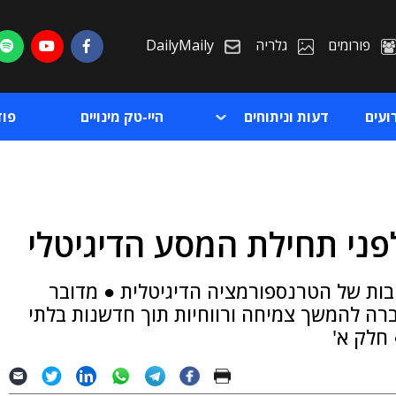
פורומים
גלריה
DailyMaily
ועים
דעות וניתוחים
היי-טק מינויים
פו
ני תחילת המסע הדיגיטלי
ת
יבות של הטרנספורמציה הדיגיטלית ● מדובר
ת
ה להמשך צמיחה ורווחיות תוך חדשנות בלתי
 חלק א'