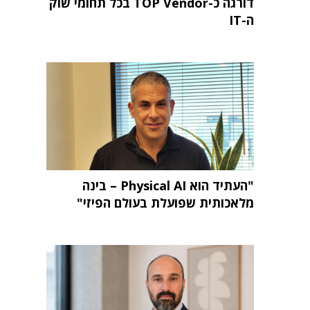
דורגה כ-TOP Vendor בכל תחומי שוק
ה-IT
"העתיד הוא Physical AI – בינה
מלאכותית שפועלת בעולם הפיזי"