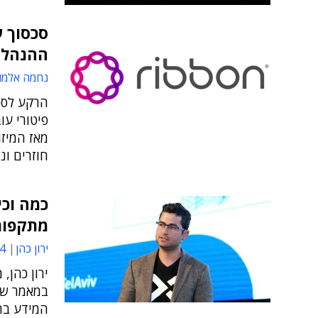
סכסוך ע
ההנהלה
נחמה אלמו
הרקע לסכ
פיטורי עו
מאז המיז
חוזרים ונ
כמה וכי
מתקפות
ירון כהן
34
ירון כהן,
במאמר שמ
המידע בח