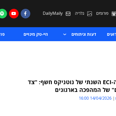
פורומים
גלריה
DailyMaily
ועים
דעות וניתוחים
היי-טק מינויים
פו
מחקר ה-ECI השנתי של נוטניקס חשף: "צד
" של המהפכה בארגונים
ת
14/04/2026 16:00
ת