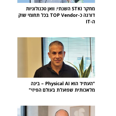
מחקר STKI השנתי: וואן טכנולוגיות
דורגה כ-TOP Vendor בכל תחומי שוק
ה-IT
"העתיד הוא Physical AI – בינה
מלאכותית שפועלת בעולם הפיזי"