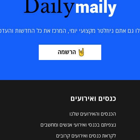
Daily
maily
 גם אתם ניוזלטר מקצועי יומי, המרכז את כל החדשות והעדכוני
הרשמה
כנסים ואירועים
הכנסים והאירועים שלנו
נצפיתם בכנסי ואירועי אנשים ומחשבים
לקראת כנסים ואירועים קרובים