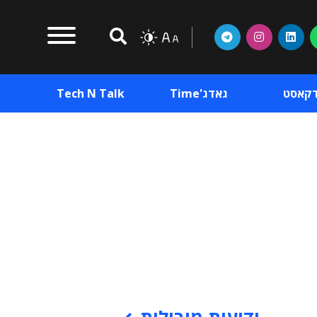
דקאסט
גאדג'Time
Tech N Talk
וכן פרסומי
תוכן פרסומי
וכן פרסומי