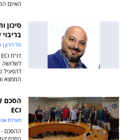
האיום המ
סיכון ו
בריבוי 
טל דורון
8
ד
לשלושה ר
הממצא ומ
הסכם קי
ECI
מערכת אנש
הסכם קוד