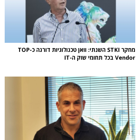
מחקר STKI השנתי: וואן טכנולוגיות דורגה כ-TOP
Vendor בכל תחומי שוק ה-IT