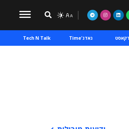
דקאסט
גאדג'Time
Tech N Talk
וכן פרסומי
תוכן פרסומי
וכן פרסומי