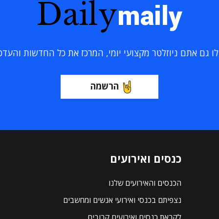
Daily
maily
 גם אתם ניוזלטר מקצועי יומי, המרכז את כל החדשות והעדכוני
הרשמה
כנסים ואירועים
הכנסים והאירועים שלנו
נצפיתם בכנסי ואירועי אנשים ומחשבים
לקראת כנסים ואירועים קרובים