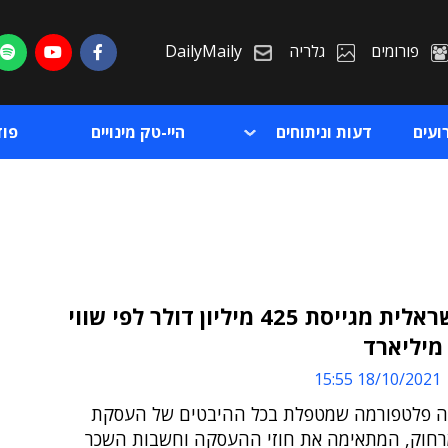
פורומים
גלריה
DailyMaily
ועים
דעות וניתוחים
היי-טק מינויים
פו
דיל הישראלית מגייסת 425 מיליון דולר לפי שווי
ת
18/10/2021 15:55
ת
ה פלטפורמה שמטפלת בכל ההיבטים של העסקת
רחוק, המתאימה את חוזי ההעסקה וחשבות השכר