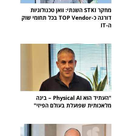
מחקר STKI השנתי: וואן טכנולוגיות
דורגה כ-TOP Vendor בכל תחומי שוק
ה-IT
"העתיד הוא Physical AI – בינה
מלאכותית שפועלת בעולם הפיזי"