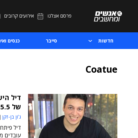
פרסם אצלנו
אירועים קרובים
חדשות
סייבר
כנסים ואיר
Coatue
של 5.5 מיליארד
ג'ון בן-זקן
דיל פיתח
עובדים מ