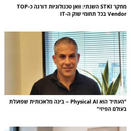
מחקר STKI השנתי: וואן טכנולוגיות דורגה כ-TOP
Vendor בכל תחומי שוק ה-IT
"העתיד הוא Physical AI – בינה מלאכותית שפועלת
בעולם הפיזי"