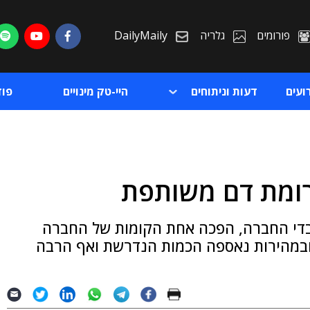
פורומים
גלריה
DailyMaily
ועים
דעות וניתוחים
היי-טק מינויים
פו
רומת דם משותפת
ת
בדי החברה, הפכה אחת הקומות של החברה
ת
, שם נתרמו כ-50 מנות דם ובמהירות נאספה הכמות הנדרשת ואף הרבה