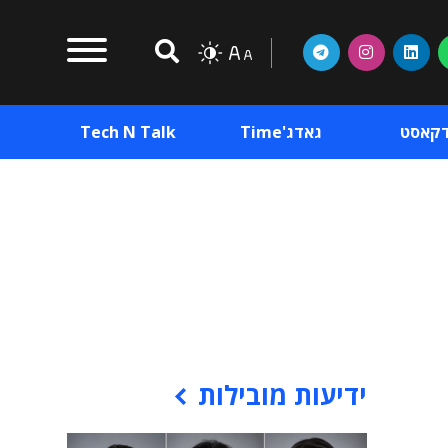
דקאסט
גאדג'Time
Tech N Talk
וכן פרסומי
תוכן פרסומי
וכן פרסומי
ידיעות מובילות