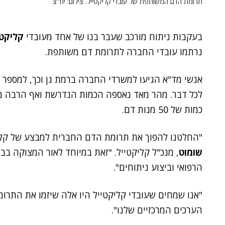
תרומת הדם המשותפת של עובדי קליקטייל. צילום: יח"צ
בעקבות ניתוח מורכב שעבר בנו של אחד מעובדי
קליקטי
נרתמו עובדי החברה לתרומת דם משותפת.
אנשי מד"א הגיעו למשרדי החברה ברמת גן וכך, למספ
לכל דבר. מהר מאד נאספה הכמות הנדרשת ואף הרבה מע
כמות של 50 מנות דם.
"החלטנו להפוך את תרומת הדם החברית למבצע של קליקט
שומוט
, מנכ"ל קליקטייל. "זאת במיוחד לאור המצוקה ב
הרפואי וביצוע ניתוחים".
"אנו שמחים שעובדי קליקטייל היו אלה שיזמו את התרומ
הערכים המרכזיים שלנו".