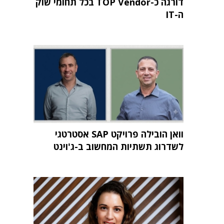
דורגה כ-TOP Vendor בכל תחומי שוק
ה-IT
וואן הובילה פרויקט SAP אסטרטגי
לשדרוג תשתיות המחשוב ב-ג'וינט