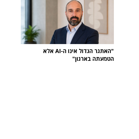
"האתגר הגדול אינו ה-AI אלא
הטמעתה בארגון"