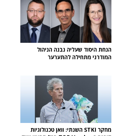
הנחת היסוד שעליה נבנה הניהול
המודרני מתחילה להתערער
מחקר STKI השנתי: וואן טכנולוגיות