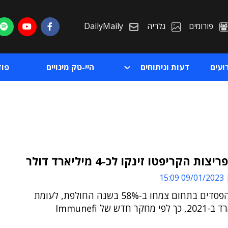
פורומים
גלריה
DailyMaily
ועים
דעות וניתוחים
היי-טק מינויים
פו
ות הקריפטו זינקו לכ-4 מיליארד דולר
09/01/2023 15:09
ת
עלויות ההפסדים בתחום צמחו ב-58% בשנה החולפת, לעומת
ת