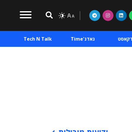
דקאסט
גאדג'Time
Tech N Talk
וכן פרסומי
תוכן פרסומי
וכן פרסומי