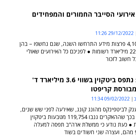
אירועי הסייבר החמורים והמפחידים
29/12/2022 11:26
יותר מ-4,100 פרצות מידע התרחשו השנה, שגם נחשפו – בהן
פורסמו כ-22 מיליארד רשומות ● לפניכם כל האירועים שאולי
 חשוב לזכור
ארה"ב: נתפס ביטקוין בשווי 3.6 מיליארד ד'
מבורסת קריפטו
ב
09/02/2022 11:34
ק לביטפינקס מהונג קונג, שאירעה לפני שש שנים,
הסתיימה בכך שההאקרים גנבו 119,754 מטבעות ביטקוין
ות ● כעת נודע כי ממשלת ארה"ב תפסה למעלה