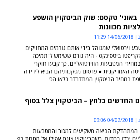
באוני' טקסס: שוק הביטקוין הושפע
ציות מכוונות
ב
14/06/2018 11:29
בע וירטואלי שמנוהל בידי אותם גורמים המחזיקים
קריפטו ביטפינקס - היה גורם ששימש ל"תמיכה
במחירי המטבעות הווירטואליים, כך קבעו חוקרי
יטה האמריקנית ● פרסום מסקנותיהם הביא לירידה
פת במחיר הביטקוין המתדרדר בלאו הכי
 החדשים בלחץ – הביטקוין צלל בסוף
ב
04/02/2018 09:06
 המתהדקת הביאה משקיעים למכור והמטבעות
יים ירדו בחדות, כשהביטקוין צונח אפילו אל מתחת רף