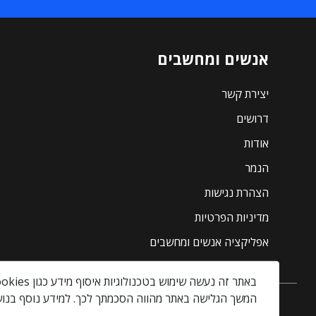
אנשים ומחשבים
יצירת קשר
דרושים
אודות
הנמר
הצהרת נגישות
מדיניות הפרטיות
אפליקציה אנשים ומחשבים
באתר זה נעשה שימוש בטכנולוגיות איסוף מידע כגון Cookies, לרבות על ידי צדדים שלישיים, כדי לספק לך חווית גלישה טובה יותר וכן למטרות סטטיסטיקה, איפיון ושיווק.
המשך הגלישה באתר מהווה הסכמתך לכך. למידע נוסף בנוש
אנשים ומחשבים © 2026 – כל הזכויות שמורות