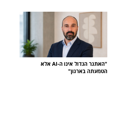
"האתגר הגדול אינו ה-AI אלא
הטמעתה בארגון"