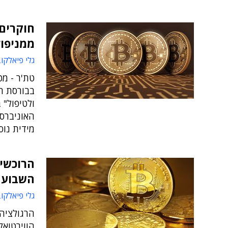
חוקרים 
ממניפול
גלי פיאלקו
טת'ר - מט
בבורסת ה
ולטיפול" 
האוניברס
מידית נוס
הרוכשים
השבוע
גלי פיאלקו
הרגולציה
הווירטואל