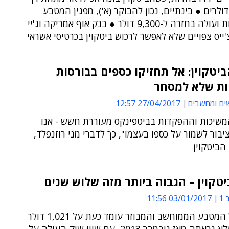
-8,000 דולרים ● בינתיים, נכון להבוקר (א'), מפגין המטבע
התאוששות ועולה בחזרה ל-9,300 דולר ● בנק אוף אמריקה וג'יי
צ'ייס צפויים שלא לאפשר לרכוש ביטקוין בכרטיסי אשראי
ביטקוין: אל תחזיקו כספים בבורסות
ות שלא למסחר
ים ומחשבים
27/04/2017 12:57
משיכות וההפקדות בביטפינקס מעוררת חשש - אנו
יבור לשמור על כספו בעצמו", כך לדברי מני רוזנפלד,
 הביטקוין
טקוין – הגבוה ביותר מזה שלוש שנים
1
03/01/2017 11:56
מחירו של המטבע הממוחשב והמבוזר עומד כעת על 1,021 דולר