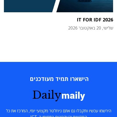
IT FOR IDF 2026
שלישי, 20 באוקטובר 2026
הישארו תמיד מעודכנים
Daily
maily
הירשמו עכשיו ותקבלו גם אתם ניוזלטר מקצועי יומי, המרכז את כל