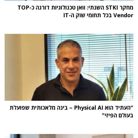
מחקר STKI השנתי: וואן טכנולוגיות דורגה כ-TOP
Vendor בכל תחומי שוק ה-IT
"העתיד הוא Physical AI – בינה מלאכותית שפועלת
בעולם הפיזי"